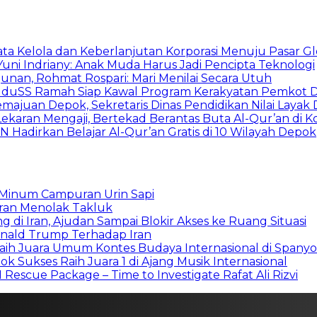
ata Kelola dan Keberlanjutan Korporasi Menuju Pasar Gl
Yuni Indriany: Anak Muda Harus Jadi Pencipta Teknologi
unan, Rohmat Rospari: Mari Menilai Secara Utuh
, KuduSS Ramah Siap Kawal Program Kerakyatan Pemkot
juan Depok, Sekretaris Dinas Pendidikan Nilai Layak 
ekaran Mengaji, Bertekad Berantas Buta Al-Qur’an di 
N Hadirkan Belajar Al-Qur’an Gratis di 10 Wilayah Depok
g Minum Campuran Urin Sapi
heran Menolak Takluk
g di Iran, Ajudan Sampai Blokir Akses ke Ruang Situasi
onald Trump Terhadap Iran
aih Juara Umum Kontes Budaya Internasional di Spanyo
k Sukses Raih Juara 1 di Ajang Musik Internasional
escue Package – Time to Investigate Rafat Ali Rizvi