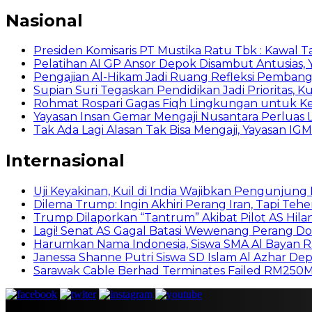
Nasional
Presiden Komisaris PT Mustika Ratu Tbk : Kawal T
Pelatihan AI GP Ansor Depok Disambut Antusias, 
Pengajian Al-Hikam Jadi Ruang Refleksi Pembang
Supian Suri Tegaskan Pendidikan Jadi Prioritas
Rohmat Rospari Gagas Fiqh Lingkungan untuk Kema
Yayasan Insan Gemar Mengaji Nusantara Perluas L
Tak Ada Lagi Alasan Tak Bisa Mengaji, Yayasan IGM
Internasional
Uji Keyakinan, Kuil di India Wajibkan Pengunjun
Dilema Trump: Ingin Akhiri Perang Iran, Tapi Te
Trump Dilaporkan “Tantrum” Akibat Pilot AS Hilan
Lagi! Senat AS Gagal Batasi Wewenang Perang D
Harumkan Nama Indonesia, Siswa SMA Al Bayan R
Janessa Shanne Putri Siswa SD Islam Al Azhar Depo
Sarawak Cable Berhad Terminates Failed RM250M R