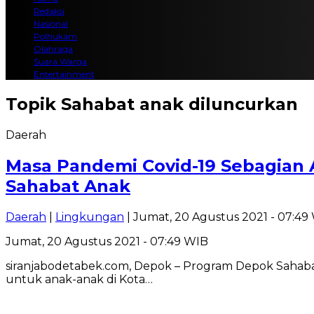
Redaksi
Nasional
Polhukam
Olahraga
Suara Warga
Entertainment
Topik
Sahabat anak diluncurkan
Daerah
Masa Pandemi Covid-19 Sebagian 
Sahabat Anak
Daerah
|
Lingkungan
| Jumat, 20 Agustus 2021 - 07:49
Jumat, 20 Agustus 2021 - 07:49 WIB
siranjabodetabek.com, Depok – Program Depok Sahabat A
untuk anak-anak di Kota…