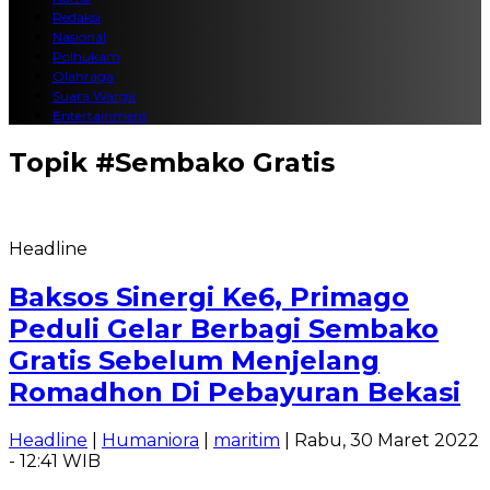
Redaksi
Nasional
Polhukam
Olahraga
Suara Warga
Entertainment
Topik
#Sembako Gratis
Headline
Baksos Sinergi Ke6, Primago
Peduli Gelar Berbagi Sembako
Gratis Sebelum Menjelang
Romadhon Di Pebayuran Bekasi
Headline
|
Humaniora
|
maritim
| Rabu, 30 Maret 2022
- 12:41 WIB