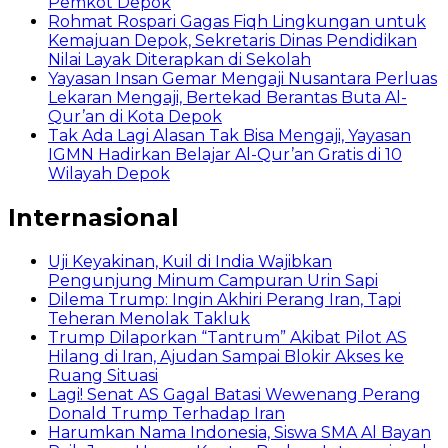
Pemkot Depok
Rohmat Rospari Gagas Fiqh Lingkungan untuk
Kemajuan Depok, Sekretaris Dinas Pendidikan
Nilai Layak Diterapkan di Sekolah
Yayasan Insan Gemar Mengaji Nusantara Perluas
Lekaran Mengaji, Bertekad Berantas Buta Al-
Qur’an di Kota Depok
Tak Ada Lagi Alasan Tak Bisa Mengaji, Yayasan
IGMN Hadirkan Belajar Al-Qur’an Gratis di 10
Wilayah Depok
Internasional
Uji Keyakinan, Kuil di India Wajibkan
Pengunjung Minum Campuran Urin Sapi
Dilema Trump: Ingin Akhiri Perang Iran, Tapi
Teheran Menolak Takluk
Trump Dilaporkan “Tantrum” Akibat Pilot AS
Hilang di Iran, Ajudan Sampai Blokir Akses ke
Ruang Situasi
Lagi! Senat AS Gagal Batasi Wewenang Perang
Donald Trump Terhadap Iran
Harumkan Nama Indonesia, Siswa SMA Al Bayan