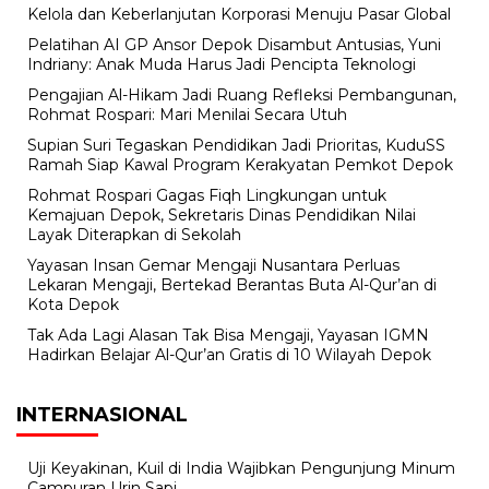
Kelola dan Keberlanjutan Korporasi Menuju Pasar Global
Pelatihan AI GP Ansor Depok Disambut Antusias, Yuni
Indriany: Anak Muda Harus Jadi Pencipta Teknologi
Pengajian Al-Hikam Jadi Ruang Refleksi Pembangunan,
Rohmat Rospari: Mari Menilai Secara Utuh
Supian Suri Tegaskan Pendidikan Jadi Prioritas, KuduSS
Ramah Siap Kawal Program Kerakyatan Pemkot Depok
Rohmat Rospari Gagas Fiqh Lingkungan untuk
Kemajuan Depok, Sekretaris Dinas Pendidikan Nilai
Layak Diterapkan di Sekolah
Yayasan Insan Gemar Mengaji Nusantara Perluas
Lekaran Mengaji, Bertekad Berantas Buta Al-Qur’an di
Kota Depok
Tak Ada Lagi Alasan Tak Bisa Mengaji, Yayasan IGMN
Hadirkan Belajar Al-Qur’an Gratis di 10 Wilayah Depok
INTERNASIONAL
Uji Keyakinan, Kuil di India Wajibkan Pengunjung Minum
Campuran Urin Sapi