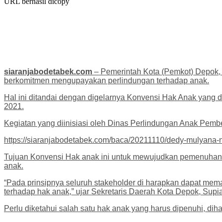
URL berhasil dicopy
siaranjabodetabek.com
– Pemerintah Kota (Pemkot) Depok, 
berkomitmen mengupayakan perlindungan terhadap anak.
Hal ini ditandai dengan digelarnya Konvensi Hak Anak yang 
2021.
Kegiatan yang diinisiasi oleh Dinas Perlindungan Anak Pe
https://siaranjabodetabek.com/baca/20211110/dedy-mulyana-n
Tujuan Konvensi Hak anak ini untuk mewujudkan pemenuhan ha
anak.
“Pada prinsipnya seluruh stakeholder di harapkan dapat m
terhadap hak anak,” ujar Sekretaris Daerah Kota Depok, Supia
Perlu diketahui salah satu hak anak yang harus dipenuhi, dih