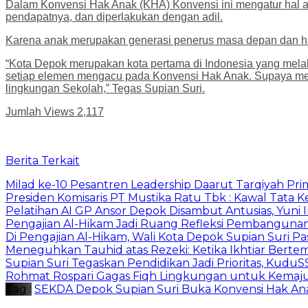
Dalam Konvensi Hak Anak (KHA) Konvensi ini mengatur hal apa
pendapatnya, dan diperlakukan dengan adil.
Karena anak merupakan generasi penerus masa depan dan hak
“Kota Depok merupakan kota pertama di Indonesia yang melah
setiap elemen mengacu pada Konvensi Hak Anak. Supaya mem
lingkungan Sekolah,” Tegas Supian Suri.
Jumlah Views
2,117
Berita Terkait
Milad ke-10 Pesantren Leadership Daarut Tarqiyah Pri
Presiden Komisaris PT Mustika Ratu Tbk : Kawal Tata 
Pelatihan AI GP Ansor Depok Disambut Antusias, Yuni 
Pengajian Al-Hikam Jadi Ruang Refleksi Pembangunan,
Di Pengajian Al-Hikam, Wali Kota Depok Supian Suri P
Meneguhkan Tauhid atas Rezeki: Ketika Ikhtiar Bert
Supian Suri Tegaskan Pendidikan Jadi Prioritas, Ku
Rohmat Rospari Gagas Fiqh Lingkungan untuk Kemajuan
Tag :
SEKDA Depok Supian Suri Buka Konvensi Hak An