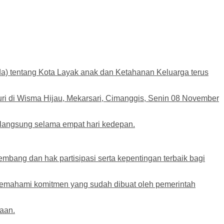
a) tentang Kota Layak anak dan Ketahanan Keluarga terus
uri di Wisma Hijau, Mekarsari, Cimanggis, Senin 08 November
langsung selama empat hari kedepan.
bang dan hak partisipasi serta kepentingan terbaik bagi
emahami komitmen yang sudah dibuat oleh pemerintah
raan.