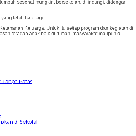
tumbuh sesehat mungkin, bersekolah, dilindungi, didengar
ng lebih baik lagi.
etahanan Keluarga. Untuk itu setiap program dan kegiatan di
an teradap anak baik di rumah, masyarakat maupun di
t Tanpa Batas
k
apkan di Sekolah