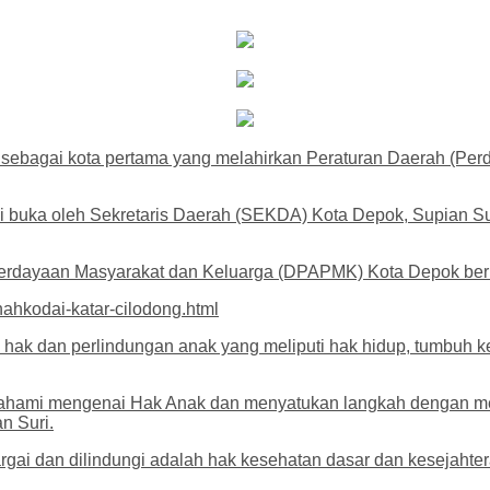
sebagai kota pertama yang melahirkan Peraturan Daerah (Perd
di buka oleh Sekretaris Daerah (SEKDA) Kota Depok, Supian S
mberdayaan Masyarakat dan Keluarga (DPAPMK) Kota Depok ber
ahkodai-katar-cilodong.html
k dan perlindungan anak yang meliputi hak hidup, tumbuh kem
emahami mengenai Hak Anak dan menyatukan langkah dengan m
n Suri.
argai dan dilindungi adalah hak kesehatan dasar dan kesejahte