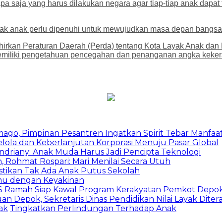
 saja yang harus dilakukan negara agar tiap-tiap anak dapat 
 anak perlu dipenuhi untuk mewujudkan masa depan bangsa ya
irkan Peraturan Daerah (Perda) tentang Kota Layak Anak dan K
iliki pengetahuan pencegahan dan penanganan angka kekeras
mago, Pimpinan Pesantren Ingatkan Spirit Tebar Manfaa
Kelola dan Keberlanjutan Korporasi Menuju Pasar Global
Indriany: Anak Muda Harus Jadi Pencipta Teknologi
 Rohmat Rospari: Mari Menilai Secara Utuh
astikan Tak Ada Anak Putus Sekolah
emu dengan Keyakinan
duSS Ramah Siap Kawal Program Kerakyatan Pemkot Depo
 Depok, Sekretaris Dinas Pendidikan Nilai Layak Diter
ak
Tingkatkan Perlindungan Terhadap Anak