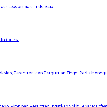
ber Leadership di Indonesia
 Indonesia
Sekolah, Pesantren, dan Perguruan Tinggi Perlu Meng
mago, Pimpinan Pesantren Ingatkan Spirit Tebar Manfaa