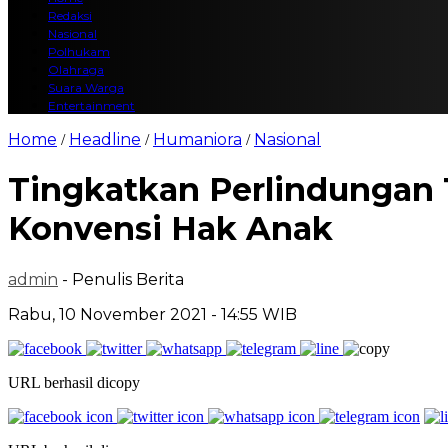
Redaksi
Nasional
Polhukam
Olahraga
Suara Warga
Entertainment
Home
Headline
Humaniora
Nasional
/
/
/
Tingkatkan Perlindungan
Konvensi Hak Anak
admin
- Penulis Berita
Rabu, 10 November 2021 - 14:55 WIB
URL berhasil dicopy