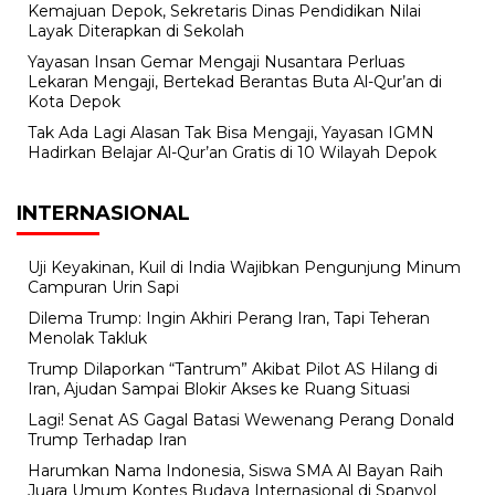
Kemajuan Depok, Sekretaris Dinas Pendidikan Nilai
Layak Diterapkan di Sekolah
Yayasan Insan Gemar Mengaji Nusantara Perluas
Lekaran Mengaji, Bertekad Berantas Buta Al-Qur’an di
Kota Depok
Tak Ada Lagi Alasan Tak Bisa Mengaji, Yayasan IGMN
Hadirkan Belajar Al-Qur’an Gratis di 10 Wilayah Depok
INTERNASIONAL
Uji Keyakinan, Kuil di India Wajibkan Pengunjung Minum
Campuran Urin Sapi
Dilema Trump: Ingin Akhiri Perang Iran, Tapi Teheran
Menolak Takluk
Trump Dilaporkan “Tantrum” Akibat Pilot AS Hilang di
Iran, Ajudan Sampai Blokir Akses ke Ruang Situasi
Lagi! Senat AS Gagal Batasi Wewenang Perang Donald
Trump Terhadap Iran
Harumkan Nama Indonesia, Siswa SMA Al Bayan Raih
Juara Umum Kontes Budaya Internasional di Spanyol