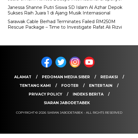
Janessa Shanne Putri Siswa SD Islam Al Azhar Depok
Sukses Raih Juara 1 di Ajang Musik Internasional
Sarawak Cable Berhad Terminates Failed RM250M
Rescue Package – Time to Investigate Rafat Ali Rizvi
ALAMAT
PEDOMAN MEDIA SIBER
REDAKSI
TENTANG KAMI
FOOTER
ENTERTAIN
PRIVACY POLICY
INDEKS BERITA
SIARAN JABODETABEK
COPYRIGHT © 2026 SIARAN JABODETABEK - ALL RIGHTS RESERVED