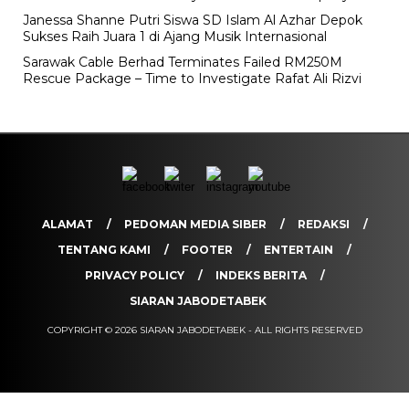
Janessa Shanne Putri Siswa SD Islam Al Azhar Depok
Sukses Raih Juara 1 di Ajang Musik Internasional
Sarawak Cable Berhad Terminates Failed RM250M
Rescue Package – Time to Investigate Rafat Ali Rizvi
ALAMAT
PEDOMAN MEDIA SIBER
REDAKSI
TENTANG KAMI
FOOTER
ENTERTAIN
PRIVACY POLICY
INDEKS BERITA
SIARAN JABODETABEK
COPYRIGHT © 2026 SIARAN JABODETABEK - ALL RIGHTS RESERVED