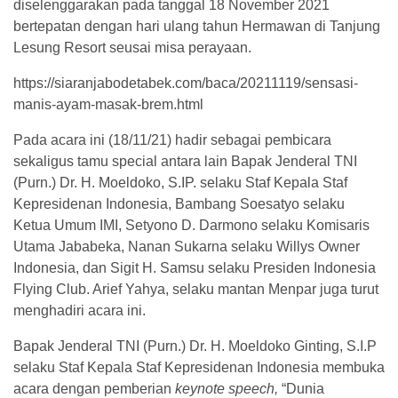
diselenggarakan pada tanggal 18 November 2021
bertepatan dengan hari ulang tahun Hermawan di Tanjung
Lesung Resort seusai misa perayaan.
https://siaranjabodetabek.com/baca/20211119/sensasi-
manis-ayam-masak-brem.html
Pada acara ini (18/11/21) hadir sebagai pembicara
sekaligus tamu special antara lain Bapak Jenderal TNI
(Purn.) Dr. H. Moeldoko, S.IP. selaku Staf Kepala Staf
Kepresidenan Indonesia, Bambang Soesatyo selaku
Ketua Umum IMI, Setyono D. Darmono selaku Komisaris
Utama Jababeka, Nanan Sukarna selaku Willys Owner
Indonesia, dan Sigit H. Samsu selaku Presiden Indonesia
Flying Club. Arief Yahya, selaku mantan Menpar juga turut
menghadiri acara ini.
Bapak Jenderal TNI (Purn.) Dr. H. Moeldoko Ginting, S.I.P
selaku Staf Kepala Staf Kepresidenan Indonesia membuka
acara dengan pemberian
keynote speech,
“Dunia