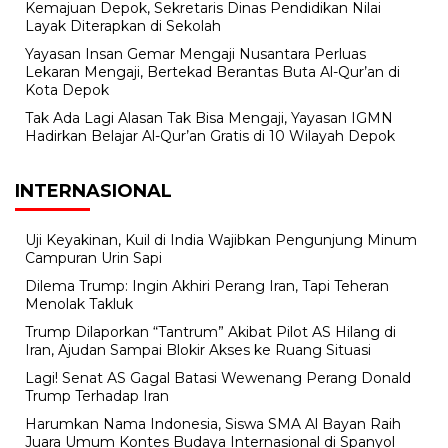
Kemajuan Depok, Sekretaris Dinas Pendidikan Nilai
Layak Diterapkan di Sekolah
Yayasan Insan Gemar Mengaji Nusantara Perluas
Lekaran Mengaji, Bertekad Berantas Buta Al-Qur’an di
Kota Depok
Tak Ada Lagi Alasan Tak Bisa Mengaji, Yayasan IGMN
Hadirkan Belajar Al-Qur’an Gratis di 10 Wilayah Depok
INTERNASIONAL
Uji Keyakinan, Kuil di India Wajibkan Pengunjung Minum
Campuran Urin Sapi
Dilema Trump: Ingin Akhiri Perang Iran, Tapi Teheran
Menolak Takluk
Trump Dilaporkan “Tantrum” Akibat Pilot AS Hilang di
Iran, Ajudan Sampai Blokir Akses ke Ruang Situasi
Lagi! Senat AS Gagal Batasi Wewenang Perang Donald
Trump Terhadap Iran
Harumkan Nama Indonesia, Siswa SMA Al Bayan Raih
Juara Umum Kontes Budaya Internasional di Spanyol