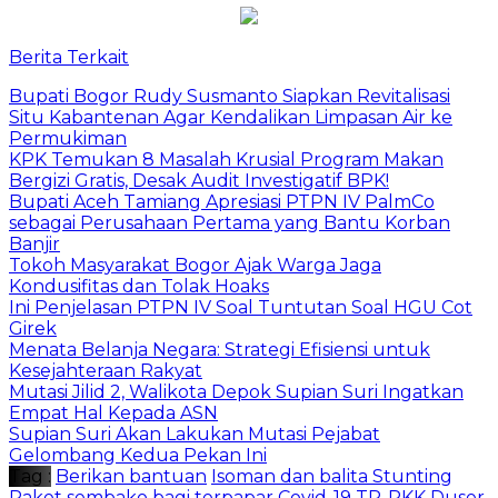
Berita Terkait
Bupati Bogor Rudy Susmanto Siapkan Revitalisasi
Situ Kabantenan Agar Kendalikan Limpasan Air ke
Permukiman
​KPK Temukan 8 Masalah Krusial Program Makan
Bergizi Gratis, Desak Audit Investigatif BPK!
Bupati Aceh Tamiang Apresiasi PTPN IV PalmCo
sebagai Perusahaan Pertama yang Bantu Korban
Banjir
Tokoh Masyarakat Bogor Ajak Warga Jaga
Kondusifitas dan Tolak Hoaks
Ini Penjelasan PTPN IV Soal Tuntutan Soal HGU Cot
Girek
Menata Belanja Negara: Strategi Efisiensi untuk
Kesejahteraan Rakyat
Mutasi Jilid 2, Walikota Depok Supian Suri Ingatkan
Empat Hal Kepada ASN
Supian Suri Akan Lakukan Mutasi Pejabat
Gelombang Kedua Pekan Ini
Tag :
Berikan bantuan
Isoman dan balita Stunting
Paket sembako bagi terpapar Covid-19
TP-PKK Duser