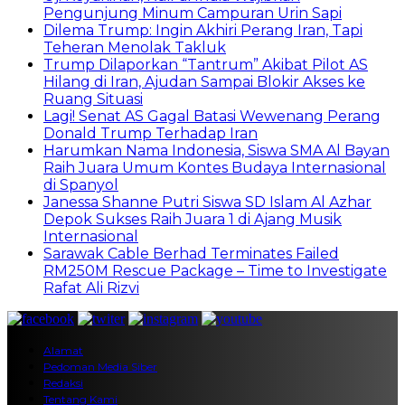
Pengunjung Minum Campuran Urin Sapi
Dilema Trump: Ingin Akhiri Perang Iran, Tapi
Teheran Menolak Takluk
Trump Dilaporkan “Tantrum” Akibat Pilot AS
Hilang di Iran, Ajudan Sampai Blokir Akses ke
Ruang Situasi
Lagi! Senat AS Gagal Batasi Wewenang Perang
Donald Trump Terhadap Iran
Harumkan Nama Indonesia, Siswa SMA Al Bayan
Raih Juara Umum Kontes Budaya Internasional
di Spanyol
Janessa Shanne Putri Siswa SD Islam Al Azhar
Depok Sukses Raih Juara 1 di Ajang Musik
Internasional
Sarawak Cable Berhad Terminates Failed
RM250M Rescue Package – Time to Investigate
Rafat Ali Rizvi
Alamat
Pedoman Media Siber
Redaksi
Tentang Kami