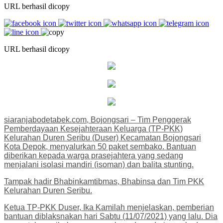
URL berhasil dicopy
URL berhasil dicopy
siaranjabodetabek.com, Bojongsari – Tim Penggerak
Pemberdayaan Kesejahteraan Keluarga (TP-PKK)
Kelurahan Duren Seribu (Duser) Kecamatan Bojongsari
Kota Depok, menyalurkan 50 paket sembako. Bantuan
diberikan kepada warga prasejahtera yang sedang
menjalani isolasi mandiri (isoman) dan balita stunting.
Tampak hadir Bhabinkamtibmas, Bhabinsa dan Tim PKK
Kelurahan Duren Seribu.
Ketua TP-PKK Duser, Ika Kamilah menjelaskan, pemberian
bantuan diblaksnakan hari Sabtu (11/07/2021) yang lalu. Dia