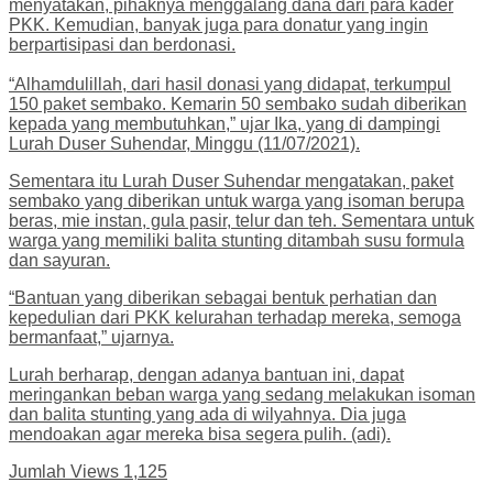
menyatakan, pihaknya menggalang dana dari para kader
PKK. Kemudian, banyak juga para donatur yang ingin
berpartisipasi dan berdonasi.
“Alhamdulillah, dari hasil donasi yang didapat, terkumpul
150 paket sembako. Kemarin 50 sembako sudah diberikan
kepada yang membutuhkan,” ujar Ika, yang di dampingi
Lurah Duser Suhendar, Minggu (11/07/2021).
Sementara itu Lurah Duser Suhendar mengatakan, paket
sembako yang diberikan untuk warga yang isoman berupa
beras, mie instan, gula pasir, telur dan teh. Sementara untuk
warga yang memiliki balita stunting ditambah susu formula
dan sayuran.
“Bantuan yang diberikan sebagai bentuk perhatian dan
kepedulian dari PKK kelurahan terhadap mereka, semoga
bermanfaat,” ujarnya.
Lurah berharap, dengan adanya bantuan ini, dapat
meringankan beban warga yang sedang melakukan isoman
dan balita stunting yang ada di wilyahnya. Dia juga
mendoakan agar mereka bisa segera pulih. (adi).
Jumlah Views
1,125