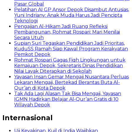
Pasar Global
Pelatihan AI GP Ansor Depok Disambut Antusias,
Yuni Indriany: Anak Muda Harus Jadi Pencipta
Teknologi
Pengajian Al-Hikam Jadi Ruang Refleksi
Pembangunan, Rohmat Rospari: Mari Menilai
Secara Utuh
Supian Suri Tegaskan Pendidikan Jadi Prioritas,
KuduSS Ramah Siap Kawal Program Kerakyatan
Pemkot Depok
Rohmat Rospari Gagas Fiqh Lingkungan untuk
Kemajuan Depok, Sekretaris Dinas Pendidikan
Nilai Layak Diterapkan di Sekolah
Yayasan Insan Gemar Mengaji Nusantara Perluas
Lekaran Mengaji, Bertekad Berantas Buta Al-
Qur’an di Kota Depok
Tak Ada Lagi Alasan Tak Bisa Mengaji, Yayasan
IGMN Hadirkan Belajar Al-Qur’an Gratis di 10
Wilayah Depok
Internasional
Uji Keyakinan, Kuil di India Wajibkan