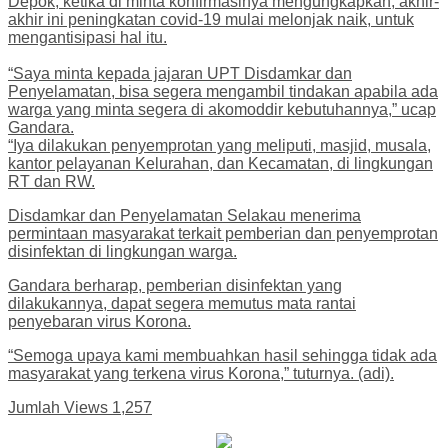
Depok, ketika di minta konfirmasinya mengungkapkan, akhir-
akhir ini peningkatan covid-19 mulai melonjak naik, untuk
mengantisipasi hal itu.
“Saya minta kepada jajaran UPT Disdamkar dan
Penyelamatan, bisa segera mengambil tindakan apabila ada
warga yang minta segera di akomoddir kebutuhannya,” ucap
Gandara.
“Iya dilakukan penyemprotan yang meliputi, masjid, musala,
kantor pelayanan Kelurahan, dan Kecamatan, di lingkungan
RT dan RW.
Disdamkar dan Penyelamatan Selakau menerima
permintaan masyarakat terkait pemberian dan penyemprotan
disinfektan di lingkungan warga.
Gandara berharap, pemberian disinfektan yang
dilakukannya, dapat segera memutus mata rantai
penyebaran virus Korona.
“Semoga upaya kami membuahkan hasil sehingga tidak ada
masyarakat yang terkena virus Korona,” tuturnya. (adi).
Jumlah Views
1,257