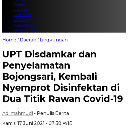
Redaksi
Nasional
Polhukam
Olahraga
Suara Warga
Entertainment
Home
Daerah
Lingkungan
/
/
UPT Disdamkar dan
Penyelamatan
Bojongsari, Kembali
Nyemprot Disinfektan di
Dua Titik Rawan Covid-19
Adi mahmudi
- Penulis Berita
Kamis, 17 Juni 2021 - 07:38 WIB