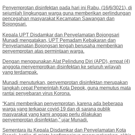
Penyemprotan disinfektan pada hari ini Rabu, (16/6/3021), di
sejumlah lingkungan warga guna memberikan perlindungan
pencegahan masyarakat Kecamatan Sawangan dan
Bojongsari.
Kepala UPT Disdamkar dan Penyelamatan Bojongsari
Munadi mengatakan, UPT Pemadam Kebakaran dan
Penyelamatan Bojongsari tengah berusaha memberikan
penyemprotan atas permintaan warga.
Dengan menggunakan Alat Pelindung Diri (APD), empat (4)
anggota menyemprotkan disinfektan ke seluruh wilayah
yang terdampak.
Munadi menuturkan, penyemprotan disinfektan merupakan
langkah cepat Pemerintah Kota Depok, guna memutus mata
rantai penyebaran virus Korona.
“Kami memberikan penyemprotan, karena ada beberapa
warga yang terkapar covid-19 dan di sarana publik
masyarakat yang kami anggap perlu dilakukan
penyemprotan disinfektan,” ujar Munadi.
Sementara itu Kepala Disdamkar dan Penyelamatan Kota