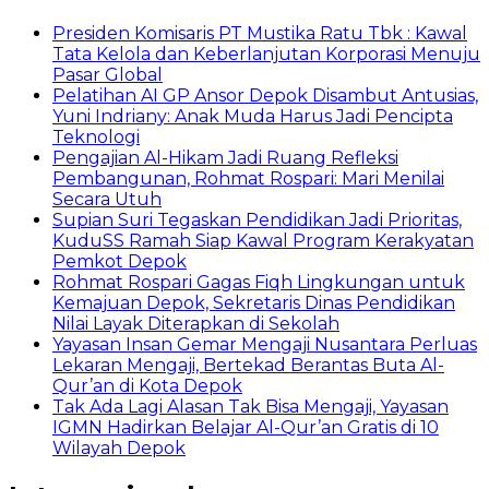
Presiden Komisaris PT Mustika Ratu Tbk : Kawal
Tata Kelola dan Keberlanjutan Korporasi Menuju
Pasar Global
Pelatihan AI GP Ansor Depok Disambut Antusias,
Yuni Indriany: Anak Muda Harus Jadi Pencipta
Teknologi
Pengajian Al-Hikam Jadi Ruang Refleksi
Pembangunan, Rohmat Rospari: Mari Menilai
Secara Utuh
Supian Suri Tegaskan Pendidikan Jadi Prioritas,
KuduSS Ramah Siap Kawal Program Kerakyatan
Pemkot Depok
Rohmat Rospari Gagas Fiqh Lingkungan untuk
Kemajuan Depok, Sekretaris Dinas Pendidikan
Nilai Layak Diterapkan di Sekolah
Yayasan Insan Gemar Mengaji Nusantara Perluas
Lekaran Mengaji, Bertekad Berantas Buta Al-
Qur’an di Kota Depok
Tak Ada Lagi Alasan Tak Bisa Mengaji, Yayasan
IGMN Hadirkan Belajar Al-Qur’an Gratis di 10
Wilayah Depok