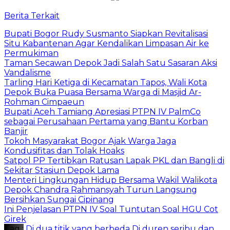
Berita Terkait
Bupati Bogor Rudy Susmanto Siapkan Revitalisasi
Situ Kabantenan Agar Kendalikan Limpasan Air ke
Permukiman
Taman Secawan Depok Jadi Salah Satu Sasaran Aksi
Vandalisme
Tarling Hari Ketiga di Kecamatan Tapos, Wali Kota
Depok Buka Puasa Bersama Warga di Masjid Ar-
Rohman Cimpaeun
Bupati Aceh Tamiang Apresiasi PTPN IV PalmCo
sebagai Perusahaan Pertama yang Bantu Korban
Banjir
Tokoh Masyarakat Bogor Ajak Warga Jaga
Kondusifitas dan Tolak Hoaks
Satpol PP Tertibkan Ratusan Lapak PKL dan Bangli di
Sekitar Stasiun Depok Lama
Menteri Lingkungan Hidup Bersama Wakil Walikota
Depok Chandra Rahmansyah Turun Langsung
Bersihkan Sungai Cipinang
Ini Penjelasan PTPN IV Soal Tuntutan Soal HGU Cot
Girek
Tag :
Di dua titik yang berbeda
Di duren seribu dan