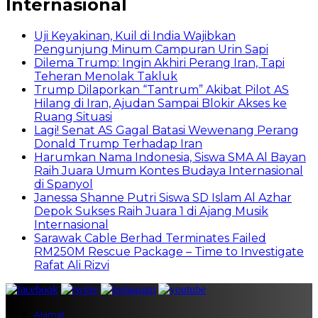
Internasional
Uji Keyakinan, Kuil di India Wajibkan
Pengunjung Minum Campuran Urin Sapi
Dilema Trump: Ingin Akhiri Perang Iran, Tapi
Teheran Menolak Takluk
Trump Dilaporkan “Tantrum” Akibat Pilot AS
Hilang di Iran, Ajudan Sampai Blokir Akses ke
Ruang Situasi
Lagi! Senat AS Gagal Batasi Wewenang Perang
Donald Trump Terhadap Iran
Harumkan Nama Indonesia, Siswa SMA Al Bayan
Raih Juara Umum Kontes Budaya Internasional
di Spanyol
Janessa Shanne Putri Siswa SD Islam Al Azhar
Depok Sukses Raih Juara 1 di Ajang Musik
Internasional
Sarawak Cable Berhad Terminates Failed
RM250M Rescue Package – Time to Investigate
Rafat Ali Rizvi
Alamat