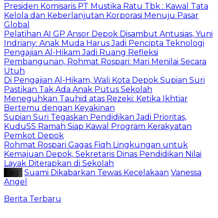
Presiden Komisaris PT Mustika Ratu Tbk : Kawal Tata
Kelola dan Keberlanjutan Korporasi Menuju Pasar
Global
Pelatihan AI GP Ansor Depok Disambut Antusias, Yuni
Indriany: Anak Muda Harus Jadi Pencipta Teknologi
Pengajian Al-Hikam Jadi Ruang Refleksi
Pembangunan, Rohmat Rospari: Mari Menilai Secara
Utuh
Di Pengajian Al-Hikam, Wali Kota Depok Supian Suri
Pastikan Tak Ada Anak Putus Sekolah
Meneguhkan Tauhid atas Rezeki: Ketika Ikhtiar
Bertemu dengan Keyakinan
Supian Suri Tegaskan Pendidikan Jadi Prioritas,
KuduSS Ramah Siap Kawal Program Kerakyatan
Pemkot Depok
Rohmat Rospari Gagas Fiqh Lingkungan untuk
Kemajuan Depok, Sekretaris Dinas Pendidikan Nilai
Layak Diterapkan di Sekolah
Tag :
Suami Dikabarkan Tewas Kecelakaan
Vanessa
Angel
Berita Terbaru