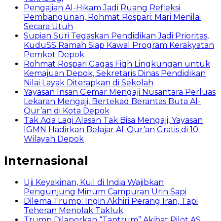
Pengajian Al-Hikam Jadi Ruang Refleksi
Pembangunan, Rohmat Rospari: Mari Menilai
Secara Utuh
Supian Suri Tegaskan Pendidikan Jadi Prioritas,
KuduSS Ramah Siap Kawal Program Kerakyatan
Pemkot Depok
Rohmat Rospari Gagas Fiqh Lingkungan untuk
Kemajuan Depok, Sekretaris Dinas Pendidikan
Nilai Layak Diterapkan di Sekolah
Yayasan Insan Gemar Mengaji Nusantara Perluas
Lekaran Mengaji, Bertekad Berantas Buta Al-
Qur’an di Kota Depok
Tak Ada Lagi Alasan Tak Bisa Mengaji, Yayasan
IGMN Hadirkan Belajar Al-Qur’an Gratis di 10
Wilayah Depok
Internasional
Uji Keyakinan, Kuil di India Wajibkan
Pengunjung Minum Campuran Urin Sapi
Dilema Trump: Ingin Akhiri Perang Iran, Tapi
Teheran Menolak Takluk
Trump Dilaporkan “Tantrum” Akibat Pilot AS