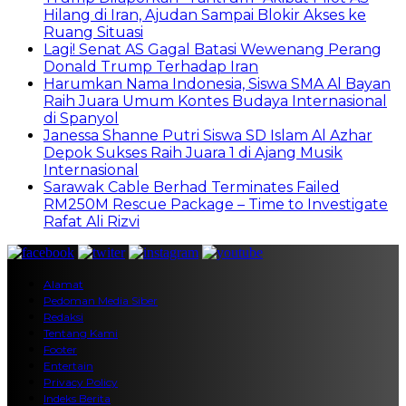
Hilang di Iran, Ajudan Sampai Blokir Akses ke
Ruang Situasi
Lagi! Senat AS Gagal Batasi Wewenang Perang
Donald Trump Terhadap Iran
Harumkan Nama Indonesia, Siswa SMA Al Bayan
Raih Juara Umum Kontes Budaya Internasional
di Spanyol
Janessa Shanne Putri Siswa SD Islam Al Azhar
Depok Sukses Raih Juara 1 di Ajang Musik
Internasional
Sarawak Cable Berhad Terminates Failed
RM250M Rescue Package – Time to Investigate
Rafat Ali Rizvi
Alamat
Pedoman Media Siber
Redaksi
Tentang Kami
Footer
Entertain
Privacy Policy
Indeks Berita