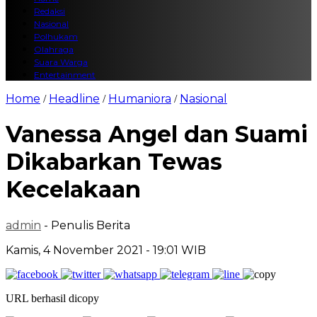
Redaksi
Nasional
Polhukam
Olahraga
Suara Warga
Entertainment
Home
Headline
Humaniora
Nasional
/
/
/
Vanessa Angel dan Suami
Dikabarkan Tewas
Kecelakaan
admin
- Penulis Berita
Kamis, 4 November 2021 - 19:01 WIB
URL berhasil dicopy