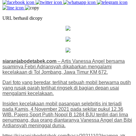
URL berhasil dicopy
siaranjabodetabek.com
– Artis Vanessa Angel bersama
suaminya Febri Adriansyah dikabarkan mengalami
kecelakaan di Tol Jombang, Jawa Timur KM 672.
Dari foto yang beredar, terlihat sebuah mobil berwarna putih
yang rusak parah terlihat ringsek di bagian depan usai
mengalami kecelakaan.
Insiden kecelakaan mobil pasangan selebritis ini terjadi
pada Kamis, 4 November 2021 pada sekitar pukul 12.36
WIB. Pajero Sport Putih Nopol B 1284 BJU terdiri dari lima
penumpang, dua orang diantaranya Vanessa Angel dan Bibi
Ardiansyah meninggal dunia.
https://siaranjabodetabek.com/baca/20211102/wamen-atr-