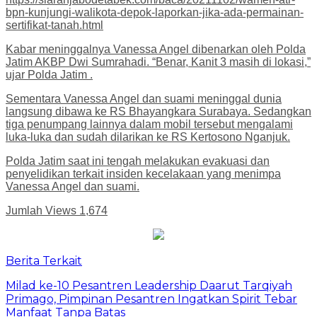
bpn-kunjungi-walikota-depok-laporkan-jika-ada-permainan-
sertifikat-tanah.html
Kabar meninggalnya Vanessa Angel dibenarkan oleh Polda
Jatim AKBP Dwi Sumrahadi. “Benar, Kanit 3 masih di lokasi,”
ujar Polda Jatim .
Sementara Vanessa Angel dan suami meninggal dunia
langsung dibawa ke RS Bhayangkara Surabaya. Sedangkan
tiga penumpang lainnya dalam mobil tersebut mengalami
luka-luka dan sudah dilarikan ke RS Kertosono Nganjuk.
Polda Jatim saat ini tengah melakukan evakuasi dan
penyelidikan terkait insiden kecelakaan yang menimpa
Vanessa Angel dan suami.
Jumlah Views
1,674
Berita Terkait
Milad ke-10 Pesantren Leadership Daarut Tarqiyah
Primago, Pimpinan Pesantren Ingatkan Spirit Tebar
Manfaat Tanpa Batas