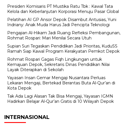
Presiden Komisaris PT Mustika Ratu Tbk : Kawal Tata
Kelola dan Keberlanjutan Korporasi Menuju Pasar Global
Pelatihan AI GP Ansor Depok Disambut Antusias, Yuni
Indriany: Anak Muda Harus Jadi Pencipta Teknologi
Pengajian Al-Hikam Jadi Ruang Refleksi Pembangunan,
Rohmat Rospari: Mari Menilai Secara Utuh
Supian Suri Tegaskan Pendidikan Jadi Prioritas, KuduSS
Ramah Siap Kawal Program Kerakyatan Pemkot Depok
Rohmat Rospari Gagas Fiqh Lingkungan untuk
Kemajuan Depok, Sekretaris Dinas Pendidikan Nilai
Layak Diterapkan di Sekolah
Yayasan Insan Gemar Mengaji Nusantara Perluas
Lekaran Mengaji, Bertekad Berantas Buta Al-Qur’an di
Kota Depok
Tak Ada Lagi Alasan Tak Bisa Mengaji, Yayasan IGMN
Hadirkan Belajar Al-Qur’an Gratis di 10 Wilayah Depok
INTERNASIONAL