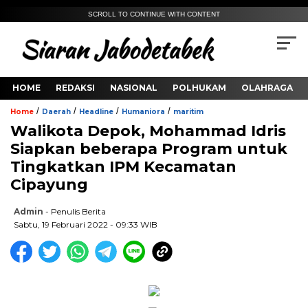
SCROLL TO CONTINUE WITH CONTENT
HOME
REDAKSI
NASIONAL
POLHUKAM
OLAHRAGA
/
/
/
/
Home
Daerah
Headline
Humaniora
maritim
Walikota Depok, Mohammad Idris
Siapkan beberapa Program untuk
Tingkatkan IPM Kecamatan
Cipayung
Admin
- Penulis Berita
Sabtu, 19 Februari 2022 - 09:33 WIB