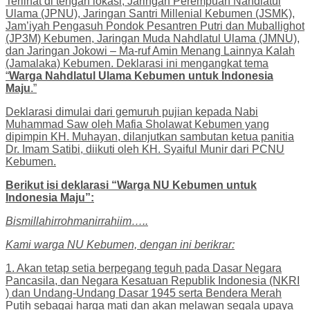
Terlihat di tengah lokasi, Jaringan Perempuan Nahdlatul
Ulama (JPNU), Jaringan Santri Millenial Kebumen (JSMK),
Jam’iyah Pengasuh Pondok Pesantren Putri dan Muballighot
(JP3M) Kebumen, Jaringan Muda Nahdlatul Ulama (JMNU),
dan Jaringan Jokowi – Ma-ruf Amin Menang Lainnya Kalah
(Jamalaka) Kebumen. Deklarasi ini mengangkat tema
“
Warga Nahdlatul Ulama Kebumen untuk Indonesia
Maju
.”
Deklarasi dimulai dari gemuruh pujian kepada Nabi
Muhammad Saw oleh Mafia Sholawat Kebumen yang
dipimpin KH. Muhayan, dilanjutkan sambutan ketua panitia
Dr. Imam Satibi, diikuti oleh KH. Syaiful Munir dari PCNU
Kebumen.
Berikut isi deklarasi “Warga NU Kebumen untuk
Indonesia Maju”:
Bismillahirrohmanirrahiim…..
Kami warga NU Kebumen, dengan ini berikrar:
1. Akan tetap setia berpegang teguh pada Dasar Negara
Pancasila, dan Negara Kesatuan Republik Indonesia (NKRI
) dan Undang-Undang Dasar 1945 serta Bendera Merah
Putih sebagai harga mati dan akan melawan segala upaya