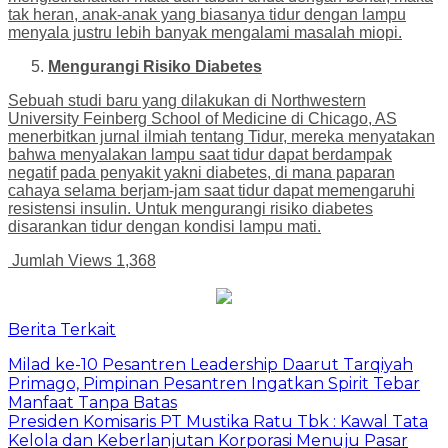
tak heran, anak-anak yang biasanya tidur dengan lampu
menyala justru lebih banyak mengalami masalah miopi.
Mengurangi Risiko Diabetes
Sebuah studi baru yang dilakukan di Northwestern
University Feinberg School of Medicine di Chicago, AS
menerbitkan jurnal ilmiah tentang Tidur, mereka menyatakan
bahwa menyalakan lampu saat tidur dapat berdampak
negatif pada penyakit yakni diabetes, di mana paparan
cahaya selama berjam-jam saat tidur dapat memengaruhi
resistensi insulin. Untuk mengurangi risiko diabetes
disarankan tidur dengan kondisi lampu mati.
Jumlah Views
1,368
Berita Terkait
Milad ke-10 Pesantren Leadership Daarut Tarqiyah
Primago, Pimpinan Pesantren Ingatkan Spirit Tebar
Manfaat Tanpa Batas
Presiden Komisaris PT Mustika Ratu Tbk : Kawal Tata
Kelola dan Keberlanjutan Korporasi Menuju Pasar