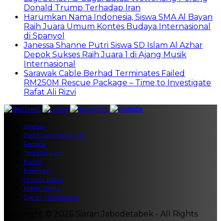
Donald Trump Terhadap Iran
Harumkan Nama Indonesia, Siswa SMA Al Bayan
Raih Juara Umum Kontes Budaya Internasional
di Spanyol
Janessa Shanne Putri Siswa SD Islam Al Azhar
Depok Sukses Raih Juara 1 di Ajang Musik
Internasional
Sarawak Cable Berhad Terminates Failed
RM250M Rescue Package – Time to Investigate
Rafat Ali Rizvi
Alamat
Pedoman Media Siber
Redaksi
Tentang Kami
Footer
Entertain
Privacy Policy
Indeks Berita
Siaran Jabodetabek
Copyright © 2026 Siaran Jabodetabek - All Rights