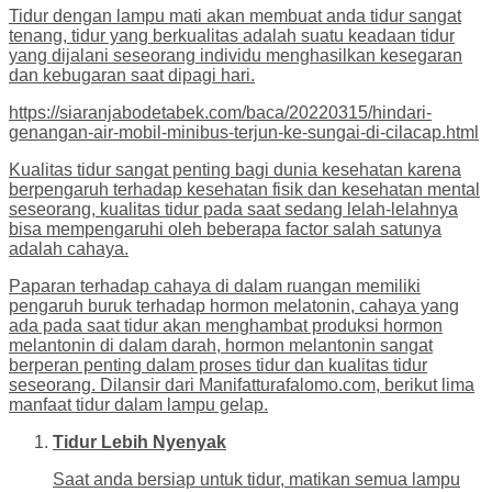
Tidur dengan lampu mati akan membuat anda tidur sangat
tenang, tidur yang berkualitas adalah suatu keadaan tidur
yang dijalani seseorang individu menghasilkan kesegaran
dan kebugaran saat dipagi hari.
https://siaranjabodetabek.com/baca/20220315/hindari-
genangan-air-mobil-minibus-terjun-ke-sungai-di-cilacap.html
Kualitas tidur sangat penting bagi dunia kesehatan karena
berpengaruh terhadap kesehatan fisik dan kesehatan mental
seseorang, kualitas tidur pada saat sedang lelah-lelahnya
bisa mempengaruhi oleh beberapa factor salah satunya
adalah cahaya.
Paparan terhadap cahaya di dalam ruangan memiliki
pengaruh buruk terhadap hormon melatonin, cahaya yang
ada pada saat tidur akan menghambat produksi hormon
melantonin di dalam darah, hormon melantonin sangat
berperan penting dalam proses tidur dan kualitas tidur
seseorang. Dilansir dari Manifatturafalomo.com, berikut lima
manfaat tidur dalam lampu gelap.
Tidur Lebih Nyenyak
Saat anda bersiap untuk tidur, matikan semua lampu