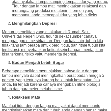
atau nyalakan lampu samping tempat tidur yang redup.
Tidur dengan lampu mati meningkatkan relaksasi dan
merangsang produksi melatonin, hormon yang
membantu anda mencapai tidur yang lebih rileks
Menghilangkan Depresi
Menurut penelitian yang dilakukan di Rumah Sakit
Universitas Negeri Ohio, tidur di dekat sumber cahaya
mengganggu ritme sirkadian. Dengan kata lain, tubuh kita
tidak tahu jam berapa untuk pergi tidur, dan ritme tubuh kita
terdistorsi, menyebabkan ketidakseimbangan mental, dan
bisa terkena risiko yaitu menderita depresi.
Badan Menjadi Lebih Bugar
Beberapa penelitian menunjukkan bahwa tidur dengan
lampu menyala dapat meningkatkan berat badan hingga 5
persen, yang tentunya kurang baik untuk kesehatan fisik
anda. Ini terjadi karena cahaya mengubah ritme biologis
tubuh dan parameter metabolisme.
Relaksasi Mata
Manfaat tidur dengan lampu mati yakni dapat membantu
mengistirahatkan mata dan tubuh anda dengan benar, maka