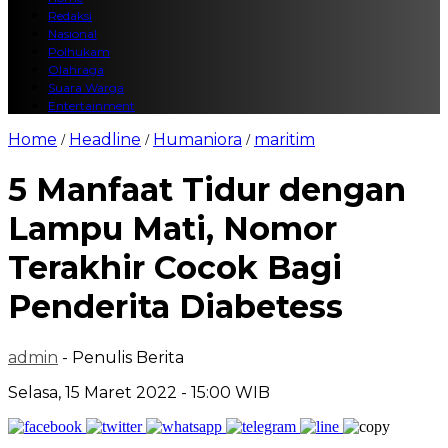
Redaksi
Nasional
Polhukam
Olahraga
Suara Warga
Entertainment
Home
Headline
Humaniora
maritim
/
/
/
5 Manfaat Tidur dengan
Lampu Mati, Nomor
Terakhir Cocok Bagi
Penderita Diabetess
admin
- Penulis Berita
Selasa, 15 Maret 2022 - 15:00 WIB