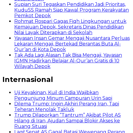
Supian Suri Tegaskan Pendidikan Jadi Prioritas,
KuduSS Ramah Siap Kawal Program Kerakyatan
Pemkot Depok
Rohmat Rospari Gagas Fiqh Lingkungan untuk
Kemajuan Depok, Sekretaris Dinas Pendidikan
Nilai Layak Diterapkan di Sekolah
Yayasan Insan Gemar Mengaji Nusantara Perluas
Lekaran Mengaji, Bertekad Berantas Buta Al-
Qur’an di Kota Depok
Tak Ada Lagi Alasan Tak Bisa Mengaji, Yayasan
IGMN Hadirkan Belajar Al-Qur’an Gratis di 10
Wilayah Depok
Internasional
Uji Keyakinan, Kuil di India Wajibkan
Pengunjung Minum Campuran Urin Sapi
Dilema Trump: Ingin Akhiri Perang Iran, Tapi
Teheran Menolak Takluk
Trump Dilaporkan “Tantrum” Akibat Pilot AS
Hilang di Iran, Ajudan Sampai Blokir Akses ke
Ruang Situasi
Lagi! Senat AS Gagal Batasi Wewenang Perang