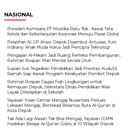
NASIONAL
Presiden Komisaris PT Mustika Ratu Tbk : Kawal Tata
Kelola dan Keberlanjutan Korporasi Menuju Pasar Global
Pelatihan AI GP Ansor Depok Disambut Antusias, Yuni
Indriany: Anak Muda Harus Jadi Pencipta Teknologi
Pengajian Al-Hikam Jadi Ruang Refleksi Pembangunan,
Rohmat Rospari: Mari Menilai Secara Utuh
Supian Suri Tegaskan Pendidikan Jadi Prioritas, KuduSS
Ramah Siap Kawal Program Kerakyatan Pemkot Depok
Rohmat Rospari Gagas Fiqh Lingkungan untuk
Kemajuan Depok, Sekretaris Dinas Pendidikan Nilai
Layak Diterapkan di Sekolah
Yayasan Insan Gemar Mengaji Nusantara Perluas
Lekaran Mengaji, Bertekad Berantas Buta Al-Qur’an di
Kota Depok
Tak Ada Lagi Alasan Tak Bisa Mengaji, Yayasan IGMN
Hadirkan Belajar Al-Qur’an Gratis di 10 Wilayah Depok