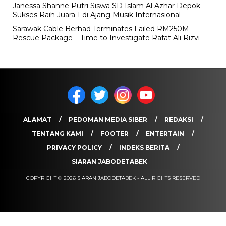
Janessa Shanne Putri Siswa SD Islam Al Azhar Depok
Sukses Raih Juara 1 di Ajang Musik Internasional
Sarawak Cable Berhad Terminates Failed RM250M
Rescue Package – Time to Investigate Rafat Ali Rizvi
ALAMAT
PEDOMAN MEDIA SIBER
REDAKSI
TENTANG KAMI
FOOTER
ENTERTAIN
PRIVACY POLICY
INDEKS BERITA
SIARAN JABODETABEK
COPYRIGHT © 2026 SIARAN JABODETABEK - ALL RIGHTS RESERVED