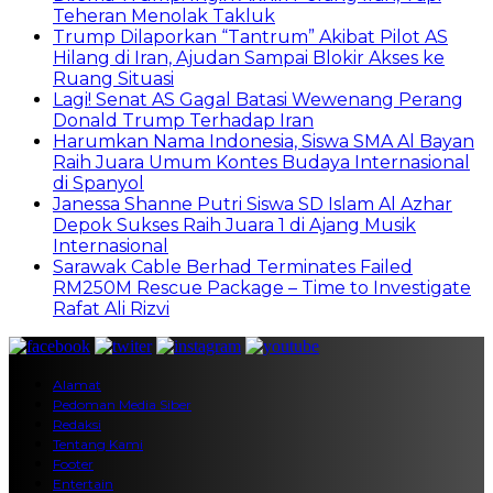
Teheran Menolak Takluk
Trump Dilaporkan “Tantrum” Akibat Pilot AS
Hilang di Iran, Ajudan Sampai Blokir Akses ke
Ruang Situasi
Lagi! Senat AS Gagal Batasi Wewenang Perang
Donald Trump Terhadap Iran
Harumkan Nama Indonesia, Siswa SMA Al Bayan
Raih Juara Umum Kontes Budaya Internasional
di Spanyol
Janessa Shanne Putri Siswa SD Islam Al Azhar
Depok Sukses Raih Juara 1 di Ajang Musik
Internasional
Sarawak Cable Berhad Terminates Failed
RM250M Rescue Package – Time to Investigate
Rafat Ali Rizvi
Alamat
Pedoman Media Siber
Redaksi
Tentang Kami
Footer
Entertain