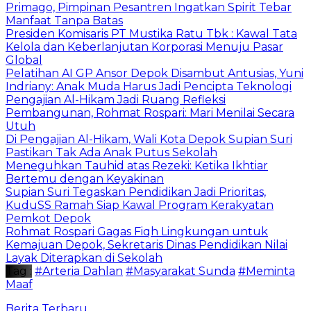
Primago, Pimpinan Pesantren Ingatkan Spirit Tebar
Manfaat Tanpa Batas
Presiden Komisaris PT Mustika Ratu Tbk : Kawal Tata
Kelola dan Keberlanjutan Korporasi Menuju Pasar
Global
Pelatihan AI GP Ansor Depok Disambut Antusias, Yuni
Indriany: Anak Muda Harus Jadi Pencipta Teknologi
Pengajian Al-Hikam Jadi Ruang Refleksi
Pembangunan, Rohmat Rospari: Mari Menilai Secara
Utuh
Di Pengajian Al-Hikam, Wali Kota Depok Supian Suri
Pastikan Tak Ada Anak Putus Sekolah
Meneguhkan Tauhid atas Rezeki: Ketika Ikhtiar
Bertemu dengan Keyakinan
Supian Suri Tegaskan Pendidikan Jadi Prioritas,
KuduSS Ramah Siap Kawal Program Kerakyatan
Pemkot Depok
Rohmat Rospari Gagas Fiqh Lingkungan untuk
Kemajuan Depok, Sekretaris Dinas Pendidikan Nilai
Layak Diterapkan di Sekolah
Tag :
#Arteria Dahlan
#Masyarakat Sunda
#Meminta
Maaf
Berita Terbaru