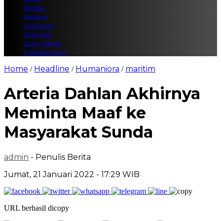
Redaksi
Nasional
Polhukam
Olahraga
Suara Warga
Entertainment
Home
Headline
Humaniora
maritim
/
/
/
Arteria Dahlan Akhirnya
Meminta Maaf ke
Masyarakat Sunda
admin
- Penulis Berita
Jumat, 21 Januari 2022 - 17:29 WIB
URL berhasil dicopy