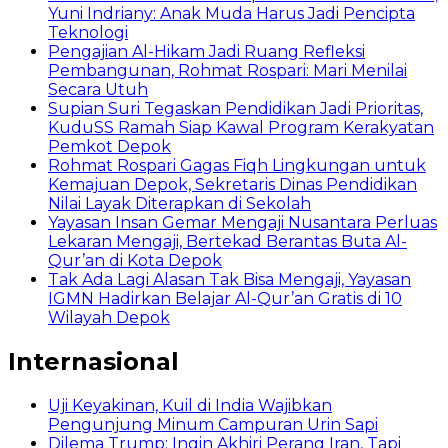
Yuni Indriany: Anak Muda Harus Jadi Pencipta
Teknologi
Pengajian Al-Hikam Jadi Ruang Refleksi
Pembangunan, Rohmat Rospari: Mari Menilai
Secara Utuh
Supian Suri Tegaskan Pendidikan Jadi Prioritas,
KuduSS Ramah Siap Kawal Program Kerakyatan
Pemkot Depok
Rohmat Rospari Gagas Fiqh Lingkungan untuk
Kemajuan Depok, Sekretaris Dinas Pendidikan
Nilai Layak Diterapkan di Sekolah
Yayasan Insan Gemar Mengaji Nusantara Perluas
Lekaran Mengaji, Bertekad Berantas Buta Al-
Qur’an di Kota Depok
Tak Ada Lagi Alasan Tak Bisa Mengaji, Yayasan
IGMN Hadirkan Belajar Al-Qur’an Gratis di 10
Wilayah Depok
Internasional
Uji Keyakinan, Kuil di India Wajibkan
Pengunjung Minum Campuran Urin Sapi
Dilema Trump: Ingin Akhiri Perang Iran, Tapi