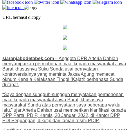
URL berhasil dicopy
siaranjabodetabek.com
– Anggota DPR Arteria Dahlan
menyampaikan permohonan maaf kepada masyarakat Jawa
Barat khususnya Suku Sunda usai pernyataan
kontroversialnya yang meminta Jaksa Agung memecat
oknum Kepala Kejaksaan Tinggi (Kajati) berbahasa Sunda
di rapat.
“Saya dengan sungguh-sungguh menyatakan permohonan
maaf kepada masyarakat Jawa Barat, khususnya
masyarakat Sunda atas pernyataan saya beberapa waktu
lalu,” ujar Arteria Dahlan usai memberikan klarifikasi kepada
DPP Partai PDIP, Kamis, 20 Januari 2022, di Kantor DPP
PDI Perjuangan, dikutip dari laman resmi PDIP.