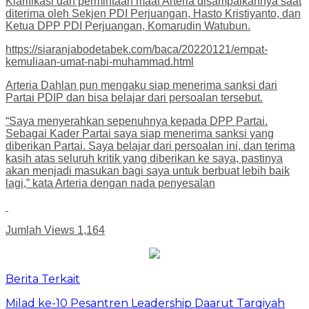
Klarifikasi dan permintaan maaf Arteria disampaikannya saat
diterima oleh Sekjen PDI Perjuangan, Hasto Kristiyanto, dan
Ketua DPP PDI Perjuangan, Komarudin Watubun.
https://siaranjabodetabek.com/baca/20220121/empat-
kemuliaan-umat-nabi-muhammad.html
Arteria Dahlan pun mengaku siap menerima sanksi dari
Partai PDIP dan bisa belajar dari persoalan tersebut.
“Saya menyerahkan sepenuhnya kepada DPP Partai.
Sebagai Kader Partai saya siap menerima sanksi yang
diberikan Partai. Saya belajar dari persoalan ini, dan terima
kasih atas seluruh kritik yang diberikan ke saya, pastinya
akan menjadi masukan bagi saya untuk berbuat lebih baik
lagi,” kata Arteria dengan nada penyesalan
Jumlah Views
1,164
Berita Terkait
Milad ke-10 Pesantren Leadership Daarut Tarqiyah