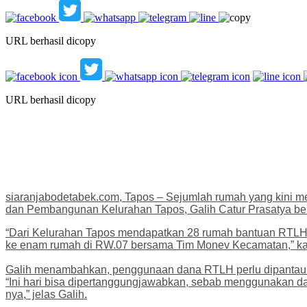
URL berhasil dicopy
URL berhasil dicopy
siaranjabodetabek.com, Tapos – Sejumlah rumah yang kini m
dan Pembangunan Kelurahan Tapos, Galih Catur Prasatya be
“Dari Kelurahan Tapos mendapatkan 28 rumah bantuan RTLH. 
ke enam rumah di RW.07 bersama Tim Monev Kecamatan,” ka
Galih menambahkan, penggunaan dana RTLH perlu dipantau s
“Ini hari bisa dipertanggungjawabkan, sebab menggunakan d
nya,” jelas Galih.