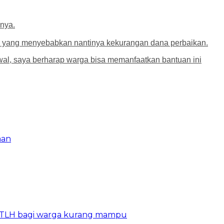
pnya.
ain yang menyebabkan nantinya kekurangan dana perbaikan.
 awal, saya berharap warga bisa memanfaatkan bantuan ini
man
LH bagi warga kurang mampu