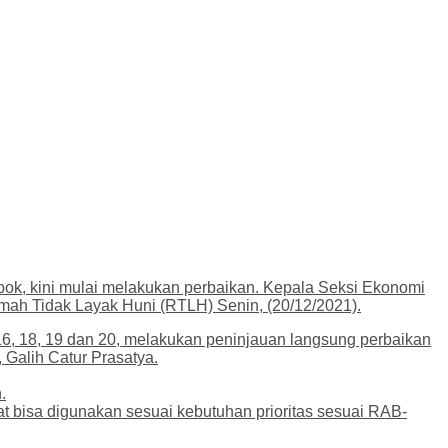
ok, kini mulai melakukan perbaikan. Kepala Seksi Ekonomi
ah Tidak Layak Huni (RTLH) Senin, (20/12/2021).
6, 18, 19 dan 20, melakukan peninjauan langsung perbaikan
Galih Catur Prasatya.
.
 bisa digunakan sesuai kebutuhan prioritas sesuai RAB-