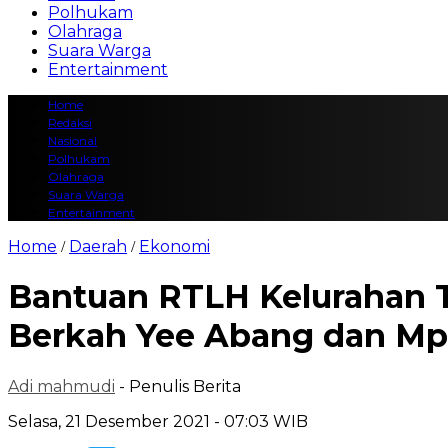
Polhukam
Olahraga
Suara Warga
Entertainment
Home
Redaksi
Nasional
Polhukam
Olahraga
Suara Warga
Entertainment
Home
Daerah
Ekonomi
/
/
Bantuan RTLH Kelurahan 
Berkah Yee Abang dan M
Adi mahmudi
- Penulis Berita
Selasa, 21 Desember 2021 - 07:03 WIB