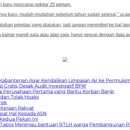
 baru mencapai sekitar 25 persen.
sesnya baru, mudah-mudahan sebelum tahun sudah selesai,” uca
tuhan prioritas yang diajukan, jadi jangan merembet ke hal l
nya kamar mandi saja atau atap saja, harus sesuai dengan data
u Kabantenan Agar Kendalikan Limpasan Air ke Permuki
Gratis, Desak Audit Investigatif BPK!
ai Perusahaan Pertama yang Bantu Korban Banjir
 dan Tolak Hoaks
rek
ahteraan Rakyat
Empat Hal Kepada ASN
Kedua Pekan Ini
 Tapos
Meninjau bantuan RTLH warga
Pembangunan RT