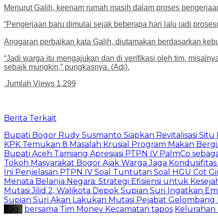
Menurut Galih, keenam rumah masih dalam proses pengerjaan
“Pengerjaan baru dimulai sejak beberapa hari lalu jadi pro
Anggaran perbaikan kata Galih, diutamakan berdasarkan kebu
“Jadi warga itu mengajukan dan di verifikasi oleh tim, misal
sebaik mungkin,” pungkasnya. (Adi).
Jumlah Views
1,299
Berita Terkait
Bupati Bogor Rudy Susmanto Siapkan Revitalisasi Sit
​KPK Temukan 8 Masalah Krusial Program Makan Bergizi 
Bupati Aceh Tamiang Apresiasi PTPN IV PalmCo sebag
Tokoh Masyarakat Bogor Ajak Warga Jaga Kondusifitas
Ini Penjelasan PTPN IV Soal Tuntutan Soal HGU Cot Gi
Menata Belanja Negara: Strategi Efisiensi untuk Kesej
Mutasi Jilid 2, Walikota Depok Supian Suri Ingatkan 
Supian Suri Akan Lakukan Mutasi Pejabat Gelombang 
Tag :
bersama Tim Monev Kecamatan tapos
Kelurahan