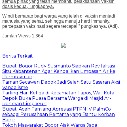
semua pihak yang telah membantu pelaksanaan Vaksin
dosis kedua,” ungkapnya.
Windi berharap bagi warga yang telah di vaksin menjadi
manusia yang sehat, sehingga menuju herd immunity,
percepatan vaksinasi segera tercapai,” pungkasnya. (Adi).
Jumlah Views
1,364
Berita Terkait
Bupati Bogor Rudy Susmanto Siapkan Revitalisasi
Situ Kabantenan Agar Kendalikan Limpasan Air ke
Permukiman
Taman Secawan Depok Jadi Salah Satu Sasaran Aksi
Vandalisme
Tarling Hari Ketiga di Kecamatan Tapos, Wali Kota
Depok Buka Puasa Bersama Warga di Masjid Ar-
Rohman Cimpaeun
Bupati Aceh Tamiang Apresiasi PTPN IV PalmCo
sebagai Perusahaan Pertama yang Bantu Korban
Banjir
Tokoh Masyarakat Bogor Ajak Warga Jaga