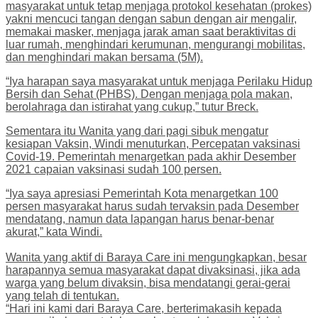
masyarakat untuk tetap menjaga protokol kesehatan (prokes)
yakni mencuci tangan dengan sabun dengan air mengalir,
memakai masker, menjaga jarak aman saat beraktivitas di
luar rumah, menghindari kerumunan, mengurangi mobilitas,
dan menghindari makan bersama (5M).
“Iya harapan saya masyarakat untuk menjaga Perilaku Hidup
Bersih dan Sehat (PHBS). Dengan menjaga pola makan,
berolahraga dan istirahat yang cukup,” tutur Breck.
Sementara itu Wanita yang dari pagi sibuk mengatur
kesiapan Vaksin, Windi menuturkan, Percepatan vaksinasi
Covid-19. Pemerintah menargetkan pada akhir Desember
2021 capaian vaksinasi sudah 100 persen.
“Iya saya apresiasi Pemerintah Kota menargetkan 100
persen masyarakat harus sudah tervaksin pada Desember
mendatang, namun data lapangan harus benar-benar
akurat,” kata Windi.
Wanita yang aktif di Baraya Care ini mengungkapkan, besar
harapannya semua masyarakat dapat divaksinasi, jika ada
warga yang belum divaksin, bisa mendatangi gerai-gerai
yang telah di tentukan.
“Hari ini kami dari Baraya Care, berterimakasih kepada