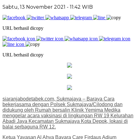
Sabtu, 13 November 2021 - 11:42 WIB
URL berhasil dicopy
URL berhasil dicopy
siaranjabodetabek.com, Sukmajaya – Baraya Cara
bekerjasama dengan Polsek Sukmajaya/Cilodong dan
didukung oleh Rumah bersalin Klinik Yemima Medika
menggelar acara vaksinasi di lingkungan RW 19 Kelurahan
Abadi Jaya Kecamatan Sukmajaya Kota Depok, lokasi di
balai serbaguna RW 12.
Ketua Yayasan Al Ahya Bayara Care Firdaus Adjum