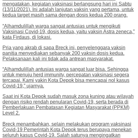
mengatakan, kegiatan vaksinasi berlangsung hari ini Sabtu
(13/11/2021). Ini adalah lanjutan vaksin yang pertama, untuk
kedua target masih sama dengan dosis kedua 200 orang.
“Alhamdulillah warga sangat antusias untuk mengikuti
Vaksinasi Covid-19, dosis kedua, yaitu vaksin Astra zeneca,”
kata Firdaus, di lokasi.
Pria yang akrab di sapa Breck ini, penyelenggara vaksin
panitia menyediakan sebanyak 200 vaksin dosis kedua.
Pelaksanaan kali ini tidak ada antrean masyarakat.
“Alhamdulillah antusias warga sangat luar bisa. Sehingga
untuk menuju herd immunity, percepatan vaksinasi segera
tercapai. Kami yakin Kota Depok bisa mencapai nol kasus
Covid-19,” ujarnya.
Saat ini Kota Depok sudah masuk zona kuning atau wilayah
dengan risiko rendah penularan Covid-19, serta berada di
Pemberlakuan Pembatasan Kegiatan Masyarakat (PPKM)
Level 2.
Breck menambahkan, selain melakukan program vaksinasi
Covid-19 Pemerintah Kota Depok terus berupaya menekan
seluruh kasus Covid-19. Salah satunya mengingatkan