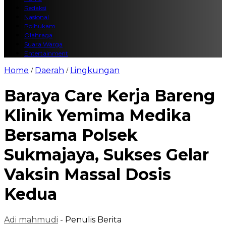
Redaksi
Nasional
Polhukam
Olahraga
Suara Warga
Entertainment
Home
Daerah
Lingkungan
/
/
Baraya Care Kerja Bareng
Klinik Yemima Medika
Bersama Polsek
Sukmajaya, Sukses Gelar
Vaksin Massal Dosis
Kedua
Adi mahmudi
- Penulis Berita