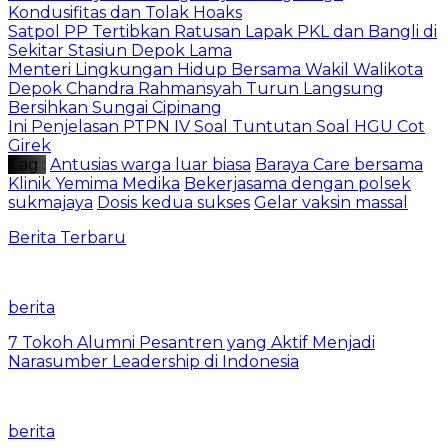
Kondusifitas dan Tolak Hoaks
Satpol PP Tertibkan Ratusan Lapak PKL dan Bangli di
Sekitar Stasiun Depok Lama
Menteri Lingkungan Hidup Bersama Wakil Walikota
Depok Chandra Rahmansyah Turun Langsung
Bersihkan Sungai Cipinang
Ini Penjelasan PTPN IV Soal Tuntutan Soal HGU Cot
Girek
Tag :
Antusias warga luar biasa
Baraya Care bersama
Klinik Yemima Medika
Bekerjasama dengan polsek
sukmajaya
Dosis kedua sukses
Gelar vaksin massal
Berita Terbaru
berita
7 Tokoh Alumni Pesantren yang Aktif Menjadi
Narasumber Leadership di Indonesia
berita