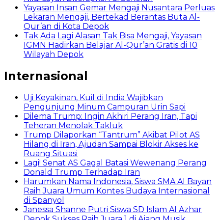
Yayasan Insan Gemar Mengaji Nusantara Perluas
Lekaran Mengaji, Bertekad Berantas Buta Al-
Qur’an di Kota Depok
Tak Ada Lagi Alasan Tak Bisa Mengaji, Yayasan
IGMN Hadirkan Belajar Al-Qur’an Gratis di 10
Wilayah Depok
Internasional
Uji Keyakinan, Kuil di India Wajibkan
Pengunjung Minum Campuran Urin Sapi
Dilema Trump: Ingin Akhiri Perang Iran, Tapi
Teheran Menolak Takluk
Trump Dilaporkan “Tantrum” Akibat Pilot AS
Hilang di Iran, Ajudan Sampai Blokir Akses ke
Ruang Situasi
Lagi! Senat AS Gagal Batasi Wewenang Perang
Donald Trump Terhadap Iran
Harumkan Nama Indonesia, Siswa SMA Al Bayan
Raih Juara Umum Kontes Budaya Internasional
di Spanyol
Janessa Shanne Putri Siswa SD Islam Al Azhar
Depok Sukses Raih Juara 1 di Ajang Musik