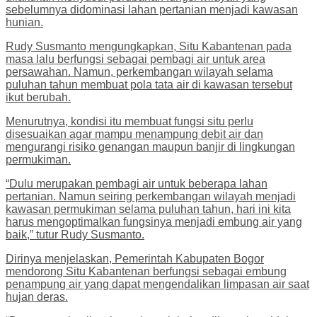
sebelumnya didominasi lahan pertanian menjadi kawasan
hunian.
Rudy Susmanto mengungkapkan, Situ Kabantenan pada
masa lalu berfungsi sebagai pembagi air untuk area
persawahan. Namun, perkembangan wilayah selama
puluhan tahun membuat pola tata air di kawasan tersebut
ikut berubah.
Menurutnya, kondisi itu membuat fungsi situ perlu
disesuaikan agar mampu menampung debit air dan
mengurangi risiko genangan maupun banjir di lingkungan
permukiman.
“Dulu merupakan pembagi air untuk beberapa lahan
pertanian. Namun seiring perkembangan wilayah menjadi
kawasan permukiman selama puluhan tahun, hari ini kita
harus mengoptimalkan fungsinya menjadi embung air yang
baik,” tutur Rudy Susmanto.
Dirinya menjelaskan, Pemerintah Kabupaten Bogor
mendorong Situ Kabantenan berfungsi sebagai embung
penampung air yang dapat mengendalikan limpasan air saat
hujan deras.