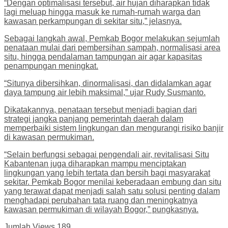
“Dengan optimalisasi tersebut, air hujan diharapkan tidak
lagi meluap hingga masuk ke rumah-rumah warga dan
kawasan perkampungan di sekitar situ,” jelasnya.
Sebagai langkah awal, Pemkab Bogor melakukan sejumlah
penataan mulai dari pembersihan sampah, normalisasi area
situ, hingga pendalaman tampungan air agar kapasitas
penampungan meningkat.
“Situnya dibersihkan, dinormalisasi, dan didalamkan agar
daya tampung air lebih maksimal,” ujar Rudy Susmanto.
Dikatakannya, penataan tersebut menjadi bagian dari
strategi jangka panjang pemerintah daerah dalam
memperbaiki sistem lingkungan dan mengurangi risiko banjir
di kawasan permukiman.
“Selain berfungsi sebagai pengendali air, revitalisasi Situ
Kabantenan juga diharapkan mampu menciptakan
lingkungan yang lebih tertata dan bersih bagi masyarakat
sekitar. Pemkab Bogor menilai keberadaan embung dan situ
yang terawat dapat menjadi salah satu solusi penting dalam
menghadapi perubahan tata ruang dan meningkatnya
kawasan permukiman di wilayah Bogor,” pungkasnya.
Jumlah Views
189