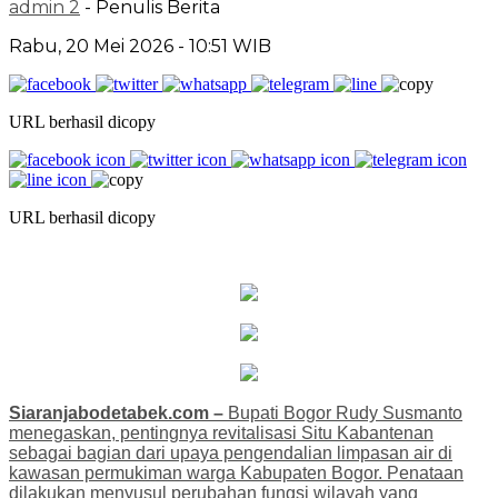
admin 2
- Penulis Berita
Rabu, 20 Mei 2026 - 10:51 WIB
URL berhasil dicopy
URL berhasil dicopy
Siaranjabodetabek.com –
Bupati Bogor Rudy Susmanto
menegaskan, pentingnya revitalisasi Situ Kabantenan
sebagai bagian dari upaya pengendalian limpasan air di
kawasan permukiman warga Kabupaten Bogor. Penataan
dilakukan menyusul perubahan fungsi wilayah yang