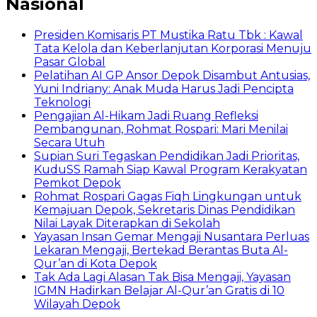
Nasional
Presiden Komisaris PT Mustika Ratu Tbk : Kawal
Tata Kelola dan Keberlanjutan Korporasi Menuju
Pasar Global
Pelatihan AI GP Ansor Depok Disambut Antusias,
Yuni Indriany: Anak Muda Harus Jadi Pencipta
Teknologi
Pengajian Al-Hikam Jadi Ruang Refleksi
Pembangunan, Rohmat Rospari: Mari Menilai
Secara Utuh
Supian Suri Tegaskan Pendidikan Jadi Prioritas,
KuduSS Ramah Siap Kawal Program Kerakyatan
Pemkot Depok
Rohmat Rospari Gagas Fiqh Lingkungan untuk
Kemajuan Depok, Sekretaris Dinas Pendidikan
Nilai Layak Diterapkan di Sekolah
Yayasan Insan Gemar Mengaji Nusantara Perluas
Lekaran Mengaji, Bertekad Berantas Buta Al-
Qur’an di Kota Depok
Tak Ada Lagi Alasan Tak Bisa Mengaji, Yayasan
IGMN Hadirkan Belajar Al-Qur’an Gratis di 10
Wilayah Depok