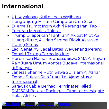
Internasional
Uji Keyakinan, Kuil di India Wajibkan
Pengunjung Minum Campuran Urin Sapi
Dilema Trump: Ingin Akhiri Perang Iran, Tapi
Teheran Menolak Takluk
Trump Dilaporkan “Tantrum” Akibat Pilot AS
Hilang di Iran, Ajudan Sampai Blokir Akses ke
Ruang Situasi
Lagi! Senat AS Gagal Batasi Wewenang Perang
Donald Trump Terhadap Iran
Harumkan Nama Indonesia, Siswa SMA Al Bayan
Raih Juara Umum Kontes Budaya Internasional
di Spanyol
Janessa Shanne Putri Siswa SD Islam Al Azhar
Depok Sukses Raih Juara 1 di Ajang Musik
Internasional
Sarawak Cable Berhad Terminates Failed
RM250M Rescue Package – Time to Investigate
Rafat Ali Rizvi