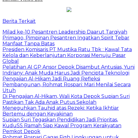
Berita Terkait
Milad ke-10 Pesantren Leadership Daarut Tarqiyah
Primago, Pimpinan Pesantren Ingatkan Spirit Tebar
Manfaat Tanpa Batas
Presiden Komisaris PT Mustika Ratu Tbk : Kawal Tata
Kelola dan Keberlanjutan Korporasi Menuju Pasar
Global
Pelatihan AI GP Ansor Depok Disambut Antusias, Yuni
Indriany: Anak Muda Harus Jadi Pencipta Teknologi
Pengajian Al-Hikam Jadi Ruang Refleksi
Pembangunan, Rohmat Rospari: Mari Menilai Secara
Utuh
Di Pengajian Al-Hikam, Wali Kota Depok Supian Suri
Pastikan Tak Ada Anak Putus Sekolah
Meneguhkan Tauhid atas Rezeki: Ketika Ikhtiar
Bertemu dengan Keyakinan
Supian Suri Tegaskan Pendidikan Jadi Prioritas,
KuduSS Ramah Siap Kawal Program Kerakyatan
Pemkot Depok
Rohmat Rospari Gagas Fiqh Lingkungan untuk