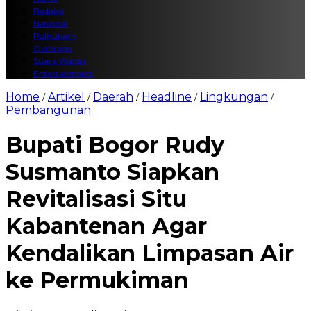
Redaksi
Nasional
Polhukam
Olahraga
Suara Warga
Entertainment
Home
Artikel
Daerah
Headline
Lingkungan
/
/
/
/
/
Pembangunan
Bupati Bogor Rudy
Susmanto Siapkan
Revitalisasi Situ
Kabantenan Agar
Kendalikan Limpasan Air
ke Permukiman