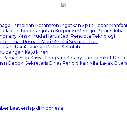
mago, Pimpinan Pesantren Ingatkan Spirit Tebar Manfaa
Kelola dan Keberlanjutan Korporasi Menuju Pasar Global
Indriany: Anak Muda Harus Jadi Pencipta Teknologi
 Rohmat Rospari: Mari Menilai Secara Utuh
astikan Tak Ada Anak Putus Sekolah
emu dengan Keyakinan
duSS Ramah Siap Kawal Program Kerakyatan Pemkot Depo
 Depok, Sekretaris Dinas Pendidikan Nilai Layak Diter
ber Leadership di Indonesia