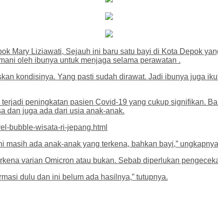
 Mary Liziawati, Sejauh ini baru satu bayi di Kota Depok yang 
ni oleh ibunya untuk menjaga selama perawatan .
an kondisinya. Yang pasti sudah dirawat. Jadi ibunya juga iku
erjadi peningkatan pasien Covid-19 yang cukup signifikan. Bahk
a dan juga ada dari usia anak-anak.
el-bubble-wisata-ri-jepang.html
 Ini masih ada anak-anak yang terkena, bahkan bayi,” ungkapnya
rkena varian Omicron atau bukan. Sebab diperlukan pengecekan
masi dulu dan ini belum ada hasilnya,” tutupnya.