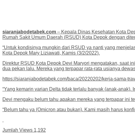
siaranjabodetabek.com
– Kepala Dinas Kesehatan Kota Depok
Rumah Sakit Umum Daerah (RSUD) Kota Depok dengan ditema
“Untuk kondisinya mungkin dari RSUD ya nanti yang menjelask
Kota Depok Mary Liziawati, Kamis (3/2/2022).
Direktur RSUD Kota Depok Devi Maryori mengatakan, saat ini t
dua pekan lalu. Mereka yang terpapar rata-rata usianya dewas
https://siaranjabodetabek.com/baca/20220202/kerja-sama-trav
“Yang kemarin varian Delta tidak terlalu banyak (anak-anak).
Devi mengaku belum tahu apakan mereka yang terpapar ini te
“Belum tahu ya (Omicron atau bukan). Kami masih harus konfir
Jumlah Views
1,192