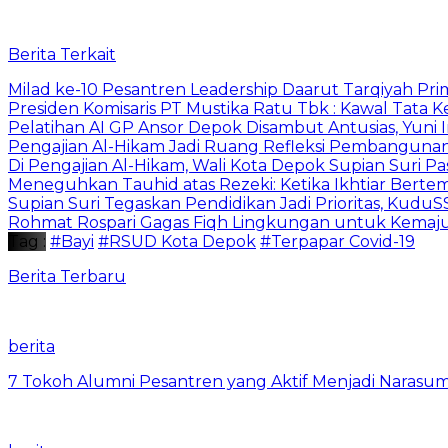
Berita Terkait
Milad ke-10 Pesantren Leadership Daarut Tarqiyah Pri
Presiden Komisaris PT Mustika Ratu Tbk : Kawal Tata 
Pelatihan AI GP Ansor Depok Disambut Antusias, Yuni 
Pengajian Al-Hikam Jadi Ruang Refleksi Pembangunan,
Di Pengajian Al-Hikam, Wali Kota Depok Supian Suri P
Meneguhkan Tauhid atas Rezeki: Ketika Ikhtiar Bert
Supian Suri Tegaskan Pendidikan Jadi Prioritas, Ku
Rohmat Rospari Gagas Fiqh Lingkungan untuk Kemajuan
Tag :
#Bayi
#RSUD Kota Depok
#Terpapar Covid-19
Berita Terbaru
berita
7 Tokoh Alumni Pesantren yang Aktif Menjadi Narasum