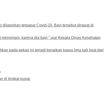
dilaporkan terpapar Covid-19. Bayi tersebut dirawat di
t menemani, karena dia bayi,” ujar Kepala Dinas Kesehatan
an pada pekan ini terjadi kenaikan kasus lima kali lipat dari
.
 di tingkat pusat.