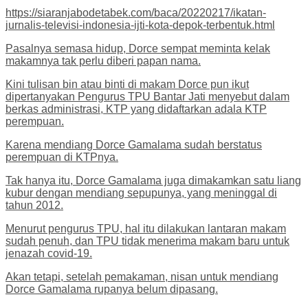
https://siaranjabodetabek.com/baca/20220217/ikatan-
jurnalis-televisi-indonesia-ijti-kota-depok-terbentuk.html
Pasalnya semasa hidup, Dorce sempat meminta kelak
makamnya tak perlu diberi papan nama.
Kini tulisan bin atau binti di makam Dorce pun ikut
dipertanyakan Pengurus TPU Bantar Jati menyebut dalam
berkas administrasi, KTP yang didaftarkan adala KTP
perempuan.
Karena mendiang Dorce Gamalama sudah berstatus
perempuan di KTPnya.
Tak hanya itu, Dorce Gamalama juga dimakamkan satu liang
kubur dengan mendiang sepupunya, yang meninggal di
tahun 2012.
Menurut pengurus TPU, hal itu dilakukan lantaran makam
sudah penuh, dan TPU tidak menerima makam baru untuk
jenazah covid-19.
Akan tetapi, setelah pemakaman, nisan untuk mendiang
Dorce Gamalama rupanya belum dipasang.