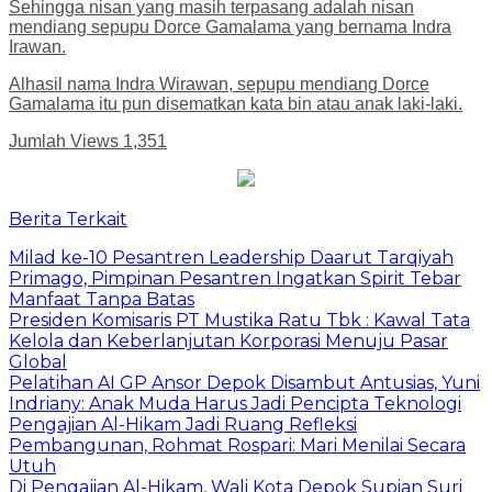
Sehingga nisan yang masih terpasang adalah nisan
mendiang sepupu Dorce Gamalama yang bernama Indra
Irawan.
Alhasil nama Indra Wirawan, sepupu mendiang Dorce
Gamalama itu pun disematkan kata bin atau anak laki-laki.
Jumlah Views
1,351
Berita Terkait
Milad ke-10 Pesantren Leadership Daarut Tarqiyah
Primago, Pimpinan Pesantren Ingatkan Spirit Tebar
Manfaat Tanpa Batas
Presiden Komisaris PT Mustika Ratu Tbk : Kawal Tata
Kelola dan Keberlanjutan Korporasi Menuju Pasar
Global
Pelatihan AI GP Ansor Depok Disambut Antusias, Yuni
Indriany: Anak Muda Harus Jadi Pencipta Teknologi
Pengajian Al-Hikam Jadi Ruang Refleksi
Pembangunan, Rohmat Rospari: Mari Menilai Secara
Utuh
Di Pengajian Al-Hikam, Wali Kota Depok Supian Suri