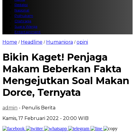
Redaksi
Nasional
Polhukam
Olahraga
Suara Warga
Entertainment
Home
Headline
Humaniora
opini
/
/
/
Bikin Kaget! Penjaga
Makam Beberkan Fakta
Mengejutkan Soal Makan
Dorce, Ternyata
admin
- Penulis Berita
Kamis, 17 Februari 2022 - 20:00 WIB