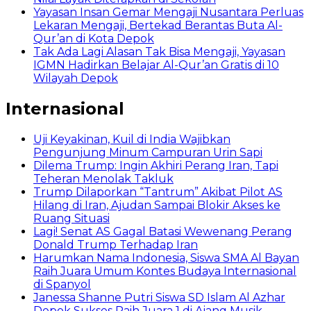
Yayasan Insan Gemar Mengaji Nusantara Perluas
Lekaran Mengaji, Bertekad Berantas Buta Al-
Qur’an di Kota Depok
Tak Ada Lagi Alasan Tak Bisa Mengaji, Yayasan
IGMN Hadirkan Belajar Al-Qur’an Gratis di 10
Wilayah Depok
Internasional
Uji Keyakinan, Kuil di India Wajibkan
Pengunjung Minum Campuran Urin Sapi
Dilema Trump: Ingin Akhiri Perang Iran, Tapi
Teheran Menolak Takluk
Trump Dilaporkan “Tantrum” Akibat Pilot AS
Hilang di Iran, Ajudan Sampai Blokir Akses ke
Ruang Situasi
Lagi! Senat AS Gagal Batasi Wewenang Perang
Donald Trump Terhadap Iran
Harumkan Nama Indonesia, Siswa SMA Al Bayan
Raih Juara Umum Kontes Budaya Internasional
di Spanyol
Janessa Shanne Putri Siswa SD Islam Al Azhar
Depok Sukses Raih Juara 1 di Ajang Musik