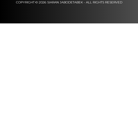
COPYRIGHT © 2026 SIARAN JABODETABEK - ALL RIGHTS RESERVED