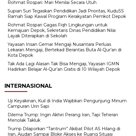
Rohmat Rospari: Mari Menilai Secara Utuh
Supian Suri Tegaskan Pendidikan Jadi Prioritas, KuduSS
Ramah Siap Kawal Program Kerakyatan Pemkot Depok
Rohmat Rospari Gagas Fiqh Lingkungan untuk
Kemajuan Depok, Sekretaris Dinas Pendidikan Nilai
Layak Diterapkan di Sekolah
Yayasan Insan Gemar Mengaji Nusantara Perluas
Lekaran Mengaji, Bertekad Berantas Buta Al-Qur’an di
Kota Depok
Tak Ada Lagi Alasan Tak Bisa Mengaji, Yayasan IGMN
Hadirkan Belajar Al-Qur’an Gratis di 10 Wilayah Depok
INTERNASIONAL
Uji Keyakinan, Kuil di India Wajibkan Pengunjung Minum
Campuran Urin Sapi
Dilema Trump: Ingin Akhiri Perang Iran, Tapi Teheran
Menolak Takluk
Trump Dilaporkan “Tantrum” Akibat Pilot AS Hilang di
Iran, Ajudan Sampai Blokir Akses ke Ruang Situasi