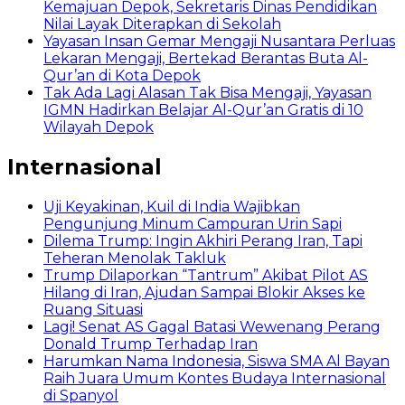
Kemajuan Depok, Sekretaris Dinas Pendidikan
Nilai Layak Diterapkan di Sekolah
Yayasan Insan Gemar Mengaji Nusantara Perluas
Lekaran Mengaji, Bertekad Berantas Buta Al-
Qur’an di Kota Depok
Tak Ada Lagi Alasan Tak Bisa Mengaji, Yayasan
IGMN Hadirkan Belajar Al-Qur’an Gratis di 10
Wilayah Depok
Internasional
Uji Keyakinan, Kuil di India Wajibkan
Pengunjung Minum Campuran Urin Sapi
Dilema Trump: Ingin Akhiri Perang Iran, Tapi
Teheran Menolak Takluk
Trump Dilaporkan “Tantrum” Akibat Pilot AS
Hilang di Iran, Ajudan Sampai Blokir Akses ke
Ruang Situasi
Lagi! Senat AS Gagal Batasi Wewenang Perang
Donald Trump Terhadap Iran
Harumkan Nama Indonesia, Siswa SMA Al Bayan
Raih Juara Umum Kontes Budaya Internasional
di Spanyol