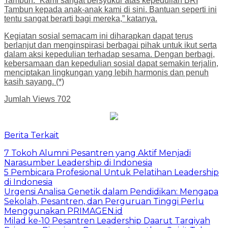
Tambun. “Kami sangat bersyukur atas kepedulian BRI
Tambun kepada anak-anak kami di sini. Bantuan seperti ini
tentu sangat berarti bagi mereka,” katanya.
Kegiatan sosial semacam ini diharapkan dapat terus
berlanjut dan menginspirasi berbagai pihak untuk ikut serta
dalam aksi kepedulian terhadap sesama. Dengan berbagi,
kebersamaan dan kepedulian sosial dapat semakin terjalin,
menciptakan lingkungan yang lebih harmonis dan penuh
kasih sayang. (*)
Jumlah Views
702
Berita Terkait
7 Tokoh Alumni Pesantren yang Aktif Menjadi
Narasumber Leadership di Indonesia
5 Pembicara Profesional Untuk Pelatihan Leadership
di Indonesia
Urgensi Analisa Genetik dalam Pendidikan: Mengapa
Sekolah, Pesantren, dan Perguruan Tinggi Perlu
Menggunakan PRIMAGEN.id
Milad ke-10 Pesantren Leadership Daarut Tarqiyah