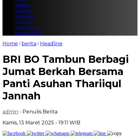
Redaksi
Nasional
Polhukam
Olahraga
Suara Warga
Entertainment
Home
berita
Headline
/
/
BRI BO Tambun Berbagi
Jumat Berkah Bersama
Panti Asuhan Thariiqul
Jannah
admin
- Penulis Berita
Kamis, 13 Maret 2025 - 19:11 WIB