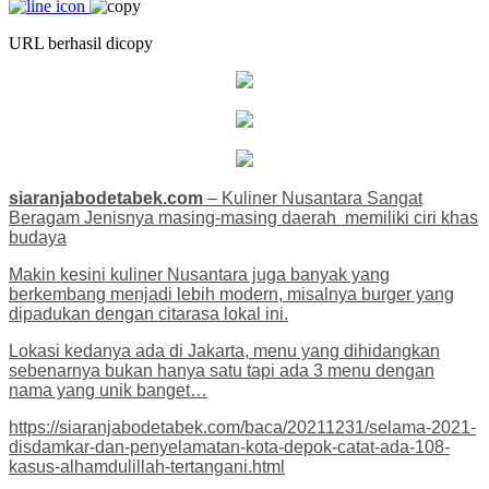
URL berhasil dicopy
siaranjabodetabek.com
– Kuliner Nusantara Sangat
Beragam Jenisnya masing-masing daerah memiliki ciri khas
budaya
Makin kesini kuliner Nusantara juga banyak yang
berkembang menjadi lebih modern, misalnya burger yang
dipadukan dengan citarasa lokal ini.
Lokasi kedanya ada di Jakarta, menu yang dihidangkan
sebenarnya bukan hanya satu tapi ada 3 menu dengan
nama yang unik banget…
https://siaranjabodetabek.com/baca/20211231/selama-2021-
disdamkar-dan-penyelamatan-kota-depok-catat-ada-108-
kasus-alhamdulillah-tertangani.html