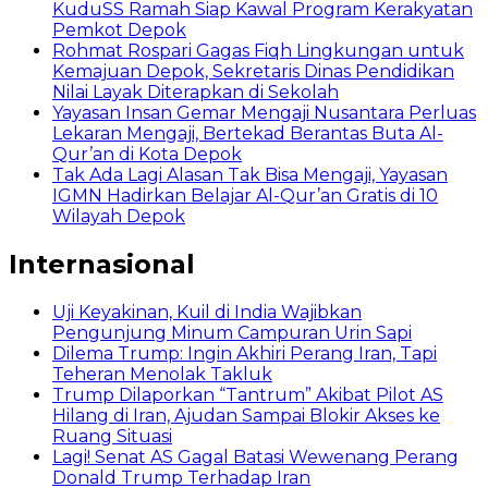
KuduSS Ramah Siap Kawal Program Kerakyatan
Pemkot Depok
Rohmat Rospari Gagas Fiqh Lingkungan untuk
Kemajuan Depok, Sekretaris Dinas Pendidikan
Nilai Layak Diterapkan di Sekolah
Yayasan Insan Gemar Mengaji Nusantara Perluas
Lekaran Mengaji, Bertekad Berantas Buta Al-
Qur’an di Kota Depok
Tak Ada Lagi Alasan Tak Bisa Mengaji, Yayasan
IGMN Hadirkan Belajar Al-Qur’an Gratis di 10
Wilayah Depok
Internasional
Uji Keyakinan, Kuil di India Wajibkan
Pengunjung Minum Campuran Urin Sapi
Dilema Trump: Ingin Akhiri Perang Iran, Tapi
Teheran Menolak Takluk
Trump Dilaporkan “Tantrum” Akibat Pilot AS
Hilang di Iran, Ajudan Sampai Blokir Akses ke
Ruang Situasi
Lagi! Senat AS Gagal Batasi Wewenang Perang
Donald Trump Terhadap Iran