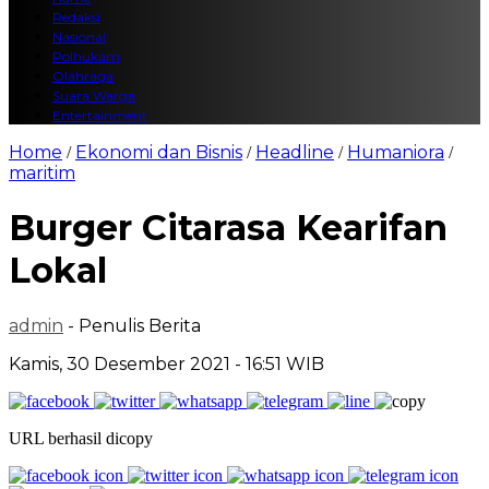
Redaksi
Nasional
Polhukam
Olahraga
Suara Warga
Entertainment
Home
Ekonomi dan Bisnis
Headline
Humaniora
/
/
/
/
maritim
Burger Citarasa Kearifan
Lokal
admin
- Penulis Berita
Kamis, 30 Desember 2021 - 16:51 WIB
URL berhasil dicopy