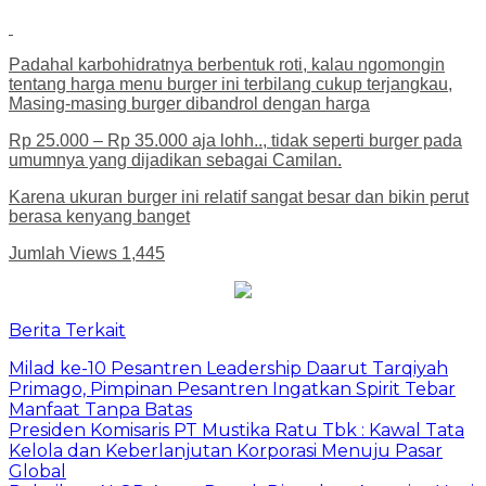
Padahal karbohidratnya berbentuk roti, kalau ngomongin
tentang harga menu burger ini terbilang cukup terjangkau,
Masing-masing burger dibandrol dengan harga
Rp 25.000 – Rp 35.000 aja lohh.., tidak seperti burger pada
umumnya yang dijadikan sebagai Camilan.
Karena ukuran burger ini relatif sangat besar dan bikin perut
berasa kenyang banget
Jumlah Views
1,445
Berita Terkait
Milad ke-10 Pesantren Leadership Daarut Tarqiyah
Primago, Pimpinan Pesantren Ingatkan Spirit Tebar
Manfaat Tanpa Batas
Presiden Komisaris PT Mustika Ratu Tbk : Kawal Tata
Kelola dan Keberlanjutan Korporasi Menuju Pasar
Global