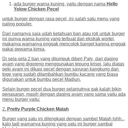
ada burger warna kuning, yaitu dengan nama
Hello
Yelow Chicken Pecel
untuk burger dengan rasa pecel, ini salah satu menu yang
paling populer.
Dari namanya saja udah ketahuan ban atau roti untuk burger
ini punya warna kuning yang terbuat dari ekstrak wortel,
makanya warnanya enggak mencolok banget karena enggak
pakai pewarna kimia.
Di sela-sela 2 ban yang ditumpuk diberi Paty dari daging
ayam yang digoreng menggunakan tepung krispi, lalu diatas
peki ayam ini dikasi pecel dengan sayuran kangkung dan
toge yang sudah ditambahkan bumbu kacang yang biasa
digunakan untuk bumbu pecel Madiun.
Selain burger pecel dua burger selanjutnya gak kalah bikin
penasaran, masih dengan daging ayam yang sama yaitu ada
menu burger yaitu:
2
. Pretty Purple Chicken Matah
Burger yang satu ini dilengkapi dengan sambel Matah lohh..,
kalo tadi warnanya kuning yang satu ini burger sambal