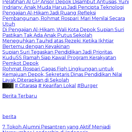
Pelatihan AI GP Ansor Depok Disambut Antusias, Yuni
Indriany: Anak Muda Harus Jadi Pencipta Teknologi
Pengajian Al-Hikam Jadi Ruang Refleksi
Pembangunan, Rohmat Rospari: Mari Menilai Secara
Utuh
Di Pengajian Al-Hikam, Wali Kota Depok Supian Suri
Pastikan Tak Ada Anak Putus Sekolah
Meneguhkan Tauhid atas Rezeki: Ketika Ikhtiar
Bertemu dengan Keyakinan
Supian Suri Tegaskan Pendidikan Jadi Prioritas,
KuduSS Ramah Siap Kawal Program Kerakyatan
Pemkot Depok
Rohmat Rospari Gagas Fiqh Lingkungan untuk
Kemajuan Depok, Sekretaris Dinas Pendidikan Nilai
Layak Diterapkan di Sekolah
Tag :
# Citarasa
# Kearifan Lokal
#Burger
Berita Terbaru
berita
7 Tokoh Alumni Pesantren yang Aktif Menjadi