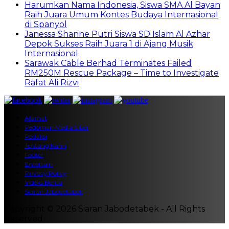
Harumkan Nama Indonesia, Siswa SMA Al Bayan
Raih Juara Umum Kontes Budaya Internasional
di Spanyol
Janessa Shanne Putri Siswa SD Islam Al Azhar
Depok Sukses Raih Juara 1 di Ajang Musik
Internasional
Sarawak Cable Berhad Terminates Failed
RM250M Rescue Package – Time to Investigate
Rafat Ali Rizvi
Alamat
Pedoman Media Siber
Redaksi
Tentang Kami
Footer
Entertain
Privacy Policy
Indeks Berita
Siaran Jabodetabek
Copyright © 2026 Siaran Jabodetabek - All Rights
Reserved