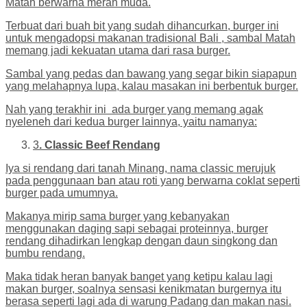
Matah berwarna merah muda.
Terbuat dari buah bit yang sudah dihancurkan, burger ini
untuk mengadopsi makanan tradisional Bali , sambal Matah
memang jadi kekuatan utama dari rasa burger.
Sambal yang pedas dan bawang yang segar bikin siapapun
yang melahapnya lupa, kalau masakan ini berbentuk burger.
Nah yang terakhir ini ada burger yang memang agak
nyeleneh dari kedua burger lainnya, yaitu namanya:
3
. Classic Beef Rendang
Iya si rendang dari tanah Minang, nama classic merujuk
pada penggunaan ban atau roti yang berwarna coklat seperti
burger pada umumnya.
Makanya mirip sama burger yang kebanyakan
menggunakan daging sapi sebagai proteinnya, burger
rendang dihadirkan lengkap dengan daun singkong dan
bumbu rendang.
Maka tidak heran banyak banget yang ketipu kalau lagi
makan burger, soalnya sensasi kenikmatan burgernya itu
berasa seperti lagi ada di warung Padang dan makan nasi.