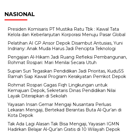
NASIONAL
Presiden Komisaris PT Mustika Ratu Tbk : Kawal Tata
Kelola dan Keberlanjutan Korporasi Menuju Pasar Global
Pelatihan AI GP Ansor Depok Disambut Antusias, Yuni
Indriany: Anak Muda Harus Jadi Pencipta Teknologi
Pengajian Al-Hikam Jadi Ruang Refleksi Pembangunan,
Rohmat Rospari: Mari Menilai Secara Utuh
Supian Suri Tegaskan Pendidikan Jadi Prioritas, KuduSS
Ramah Siap Kawal Program Kerakyatan Pemkot Depok
Rohmat Rospari Gagas Fiqh Lingkungan untuk
Kemajuan Depok, Sekretaris Dinas Pendidikan Nilai
Layak Diterapkan di Sekolah
Yayasan Insan Gemar Mengaji Nusantara Perluas
Lekaran Mengaji, Bertekad Berantas Buta Al-Qur’an di
Kota Depok
Tak Ada Lagi Alasan Tak Bisa Mengaji, Yayasan IGMN
Hadirkan Belajar Al-Qur’an Gratis di 10 Wilayah Depok