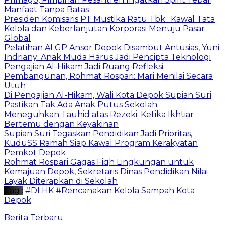
Manfaat Tanpa Batas
Presiden Komisaris PT Mustika Ratu Tbk : Kawal Tata
Kelola dan Keberlanjutan Korporasi Menuju Pasar
Global
Pelatihan AI GP Ansor Depok Disambut Antusias, Yuni
Indriany: Anak Muda Harus Jadi Pencipta Teknologi
Pengajian Al-Hikam Jadi Ruang Refleksi
Pembangunan, Rohmat Rospari: Mari Menilai Secara
Utuh
Di Pengajian Al-Hikam, Wali Kota Depok Supian Suri
Pastikan Tak Ada Anak Putus Sekolah
Meneguhkan Tauhid atas Rezeki: Ketika Ikhtiar
Bertemu dengan Keyakinan
Supian Suri Tegaskan Pendidikan Jadi Prioritas,
KuduSS Ramah Siap Kawal Program Kerakyatan
Pemkot Depok
Rohmat Rospari Gagas Fiqh Lingkungan untuk
Kemajuan Depok, Sekretaris Dinas Pendidikan Nilai
Layak Diterapkan di Sekolah
Tag :
#DLHK
#Rencanakan Kelola Sampah
Kota
Depok
Berita Terbaru