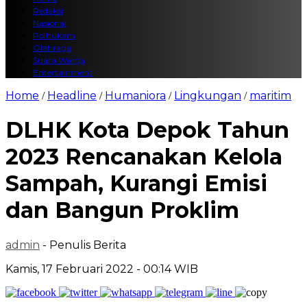
Redaksi
Nasional
Polhukam
Olahraga
Suara Warga
Entertainment
Home
Headline
Humaniora
Lingkungan
maritim
/
/
/
/
DLHK Kota Depok Tahun
2023 Rencanakan Kelola
Sampah, Kurangi Emisi
dan Bangun Proklim
admin
- Penulis Berita
Kamis, 17 Februari 2022 - 00:14 WIB