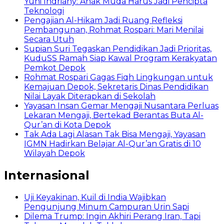
Yuni Indriany: Anak Muda Harus Jadi Pencipta
Teknologi
Pengajian Al-Hikam Jadi Ruang Refleksi
Pembangunan, Rohmat Rospari: Mari Menilai
Secara Utuh
Supian Suri Tegaskan Pendidikan Jadi Prioritas,
KuduSS Ramah Siap Kawal Program Kerakyatan
Pemkot Depok
Rohmat Rospari Gagas Fiqh Lingkungan untuk
Kemajuan Depok, Sekretaris Dinas Pendidikan
Nilai Layak Diterapkan di Sekolah
Yayasan Insan Gemar Mengaji Nusantara Perluas
Lekaran Mengaji, Bertekad Berantas Buta Al-
Qur’an di Kota Depok
Tak Ada Lagi Alasan Tak Bisa Mengaji, Yayasan
IGMN Hadirkan Belajar Al-Qur’an Gratis di 10
Wilayah Depok
Internasional
Uji Keyakinan, Kuil di India Wajibkan
Pengunjung Minum Campuran Urin Sapi
Dilema Trump: Ingin Akhiri Perang Iran, Tapi