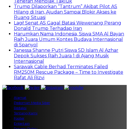
Teheran Menolak Takluk
Trump Dilaporkan “Tantrum” Akibat Pilot AS
Hilang di Iran, Ajudan Sampai Blokir Akses ke
Ruang Situasi
Lagi! Senat AS Gagal Batasi Wewenang Perang
Donald Trump Terhadap Iran
Harumkan Nama Indonesia, Siswa SMA Al Bayan
Raih Juara Umum Kontes Budaya Internasional
di Spanyol
Janessa Shanne Putri Siswa SD Islam Al Azhar
Depok Sukses Raih Juara 1 di Ajang Musik
Internasional
Sarawak Cable Berhad Terminates Failed
RM250M Rescue Package – Time to Investigate
Rafat Ali Rizvi
Alamat
Pedoman Media Siber
Redaksi
Tentang Kami
Footer
Entertain
Privacy Policy