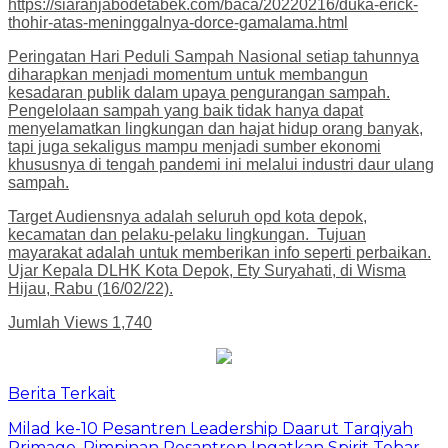
https://siaranjabodetabek.com/baca/20220216/duka-erick-
thohir-atas-meninggalnya-dorce-gamalama.html
Peringatan Hari Peduli Sampah Nasional setiap tahunnya
diharapkan menjadi momentum untuk membangun
kesadaran publik dalam upaya pengurangan sampah.
Pengelolaan sampah yang baik tidak hanya dapat
menyelamatkan lingkungan dan hajat hidup orang banyak,
tapi juga sekaligus mampu menjadi sumber ekonomi
khususnya di tengah pandemi ini melalui industri daur ulang
sampah.
Target Audiensnya adalah seluruh opd kota depok,
kecamatan dan pelaku-pelaku lingkungan. Tujuan
mayarakat adalah untuk memberikan info seperti perbaikan.
Ujar Kepala DLHK Kota Depok, Ety Suryahati, di Wisma
Hijau, Rabu (16/02/22).
Jumlah Views
1,740
Berita Terkait
Milad ke-10 Pesantren Leadership Daarut Tarqiyah
Primago, Pimpinan Pesantren Ingatkan Spirit Tebar