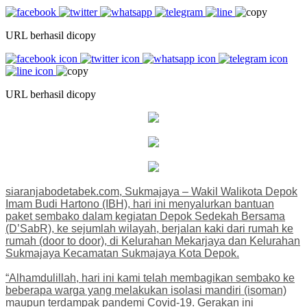
URL berhasil dicopy
URL berhasil dicopy
siaranjabodetabek.com, Sukmajaya – Wakil Walikota Depok
Imam Budi Hartono (IBH), hari ini menyalurkan bantuan
paket sembako dalam kegiatan Depok Sedekah Bersama
(D’SabR), ke sejumlah wilayah, berjalan kaki dari rumah ke
rumah (door to door), di Kelurahan Mekarjaya dan Kelurahan
Sukmajaya Kecamatan Sukmajaya Kota Depok.
“Alhamdulillah, hari ini kami telah membagikan sembako ke
beberapa warga yang melakukan isolasi mandiri (isoman)
maupun terdampak pandemi Covid-19. Gerakan ini