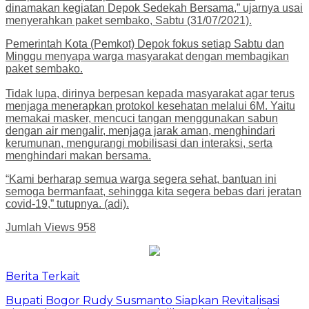
dinamakan kegiatan Depok Sedekah Bersama,” ujarnya usai
menyerahkan paket sembako, Sabtu (31/07/2021).
Pemerintah Kota (Pemkot) Depok fokus setiap Sabtu dan
Minggu menyapa warga masyarakat dengan membagikan
paket sembako.
Tidak lupa, dirinya berpesan kepada masyarakat agar terus
menjaga menerapkan protokol kesehatan melalui 6M. Yaitu
memakai masker, mencuci tangan menggunakan sabun
dengan air mengalir, menjaga jarak aman, menghindari
kerumunan, mengurangi mobilisasi dan interaksi, serta
menghindari makan bersama.
“Kami berharap semua warga segera sehat, bantuan ini
semoga bermanfaat, sehingga kita segera bebas dari jeratan
covid-19,” tutupnya. (adi).
Jumlah Views
958
Berita Terkait
Bupati Bogor Rudy Susmanto Siapkan Revitalisasi