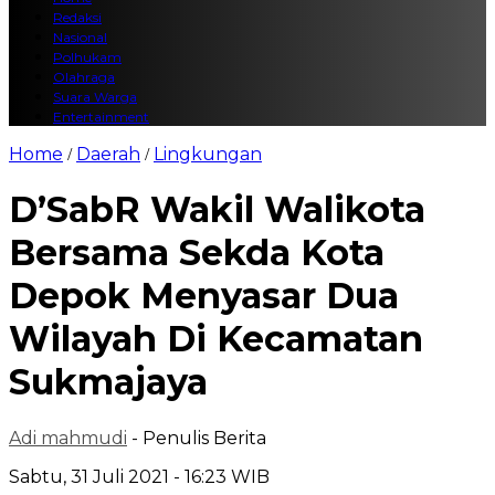
Redaksi
Nasional
Polhukam
Olahraga
Suara Warga
Entertainment
Home
Daerah
Lingkungan
/
/
D’SabR Wakil Walikota
Bersama Sekda Kota
Depok Menyasar Dua
Wilayah Di Kecamatan
Sukmajaya
Adi mahmudi
- Penulis Berita
Sabtu, 31 Juli 2021 - 16:23 WIB