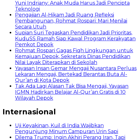
Yuni Indriany: Anak Muda Harus Jadi Pencipta
Teknologi
Pengajian Al-Hikam Jadi Ruang Refleksi
Pembangunan, Rohmat Rospari: Mari Menilai
Secara Utuh
Supian Suri Tegaskan Pendidikan Jadi Prioritas,
KuduSS Ramah Siap Kawal Program Kerakyatan
Pemkot Depok
Rohmat Rospari Gagas Fiqh Lingkungan untuk
Kemajuan Depok, Sekretaris Dinas Pendidikan
Nilai Layak Diterapkan di Sekolah
Yayasan Insan Gemar Mengaji Nusantara Perluas
Lekaran Mengaji, Bertekad Berantas Buta Al-
Qur’an di Kota Depok
Tak Ada Lagi Alasan Tak Bisa Mengaji, Yayasan
IGMN Hadirkan Belajar Al-Qur’an Gratis di 10
Wilayah Depok
Internasional
Uji Keyakinan, Kuil di India Wajibkan
Pengunjung Minum Campuran Urin Sapi
Dilema Trump: Ingin Akhiri Perang Iran, Tapi