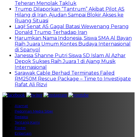
Teheran Menolak Takluk
Trump Dilaporkan “Tantrum” Akibat Pilot AS
Hilang di Iran, Ajudan Sampai Blokir Akses ke
Ruang Situasi
Lagi! Senat AS Gagal Batasi Wewenang Perang
Donald Trump Terhadap Iran
Harumkan Nama Indonesia, Siswa SMA Al Bayan
Raih Juara Umum Kontes Budaya Internasional
di Spanyol
Janessa Shanne Putri Siswa SD Islam Al Azhar
Depok Sukses Raih Juara 1 di Ajang Musik
Internasional
Sarawak Cable Berhad Terminates Failed
RM250M Rescue Package – Time to Investigate
Rafat Ali Rizvi
Alamat
Pedoman Media Siber
Redaksi
Tentang Kami
Footer
Entertain