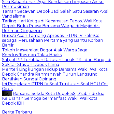
Situ Kabantenan Agar Kendalikan Limpasan Air ke
Permukiman
Taman Secawan Depok Jadi Salah Satu Sasaran Aksi
Vandalisme
Tarling Hari Ketiga di Kecamatan Tapos, Wali Kota
Depok Buka Puasa Bersama Warga di Masjid Ar-
Rohman Cimpaeun
Bupati Aceh Tamiang Apresiasi PTPN IV PalmCo
sebagai Perusahaan Pertama yang Bantu Korban
Banjir
Tokoh Masyarakat Bogor Ajak Warga Jaga
Kondusifitas dan Tolak Hoaks
Satpol PP Tertibkan Ratusan Lapak PKL dan Bangli di
Sekitar Stasiun Depok Lama
Menteri Lingkungan Hidup Bersama Wakil Walikota
Depok Chandra Rahmansyah Turun Langsung
Bersihkan Sungai Cipinang
Ini Penjelasan PTPN IV Soal Tuntutan Soal HGU Cot
Girek
Tag :
Bersama Sekda Kota Depok SS
D'sabR di dua
Kelurahan
Semoga bermanfaat
Wakil Walikota
Depok IBH
Berita Terbaru