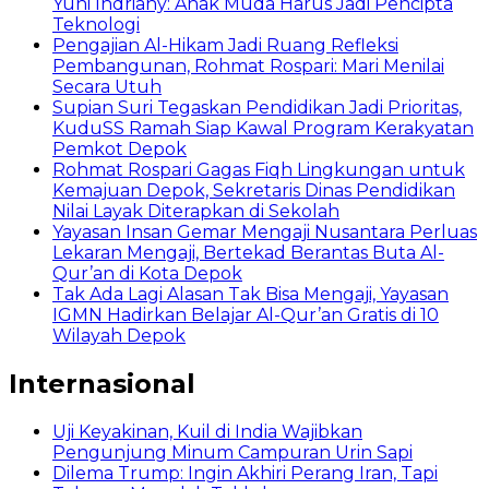
Yuni Indriany: Anak Muda Harus Jadi Pencipta
Teknologi
Pengajian Al-Hikam Jadi Ruang Refleksi
Pembangunan, Rohmat Rospari: Mari Menilai
Secara Utuh
Supian Suri Tegaskan Pendidikan Jadi Prioritas,
KuduSS Ramah Siap Kawal Program Kerakyatan
Pemkot Depok
Rohmat Rospari Gagas Fiqh Lingkungan untuk
Kemajuan Depok, Sekretaris Dinas Pendidikan
Nilai Layak Diterapkan di Sekolah
Yayasan Insan Gemar Mengaji Nusantara Perluas
Lekaran Mengaji, Bertekad Berantas Buta Al-
Qur’an di Kota Depok
Tak Ada Lagi Alasan Tak Bisa Mengaji, Yayasan
IGMN Hadirkan Belajar Al-Qur’an Gratis di 10
Wilayah Depok
Internasional
Uji Keyakinan, Kuil di India Wajibkan
Pengunjung Minum Campuran Urin Sapi
Dilema Trump: Ingin Akhiri Perang Iran, Tapi