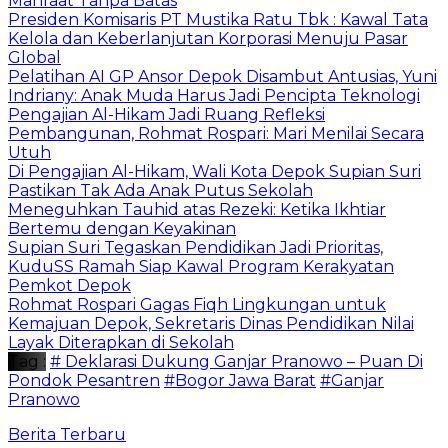
Manfaat Tanpa Batas
Presiden Komisaris PT Mustika Ratu Tbk : Kawal Tata
Kelola dan Keberlanjutan Korporasi Menuju Pasar
Global
Pelatihan AI GP Ansor Depok Disambut Antusias, Yuni
Indriany: Anak Muda Harus Jadi Pencipta Teknologi
Pengajian Al-Hikam Jadi Ruang Refleksi
Pembangunan, Rohmat Rospari: Mari Menilai Secara
Utuh
Di Pengajian Al-Hikam, Wali Kota Depok Supian Suri
Pastikan Tak Ada Anak Putus Sekolah
Meneguhkan Tauhid atas Rezeki: Ketika Ikhtiar
Bertemu dengan Keyakinan
Supian Suri Tegaskan Pendidikan Jadi Prioritas,
KuduSS Ramah Siap Kawal Program Kerakyatan
Pemkot Depok
Rohmat Rospari Gagas Fiqh Lingkungan untuk
Kemajuan Depok, Sekretaris Dinas Pendidikan Nilai
Layak Diterapkan di Sekolah
Tag :
# Deklarasi Dukung Ganjar Pranowo – Puan Di
Pondok Pesantren
#Bogor Jawa Barat
#Ganjar
Pranowo
Berita Terbaru