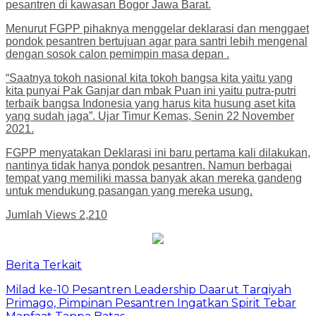
pesantren di kawasan Bogor Jawa Barat.
Menurut FGPP pihaknya menggelar deklarasi dan menggaet
pondok pesantren bertujuan agar para santri lebih mengenal
dengan sosok calon pemimpin masa depan .
“Saatnya tokoh nasional kita tokoh bangsa kita yaitu yang
kita punyai Pak Ganjar dan mbak Puan ini yaitu putra-putri
terbaik bangsa Indonesia yang harus kita husung aset kita
yang sudah jaga”. Ujar Timur Kemas, Senin 22 November
2021.
FGPP menyatakan Deklarasi ini baru pertama kali dilakukan,
nantinya tidak hanya pondok pesantren. Namun berbagai
tempat yang memiliki massa banyak akan mereka gandeng
untuk mendukung pasangan yang mereka usung.
Jumlah Views
2,210
Berita Terkait
Milad ke-10 Pesantren Leadership Daarut Tarqiyah
Primago, Pimpinan Pesantren Ingatkan Spirit Tebar