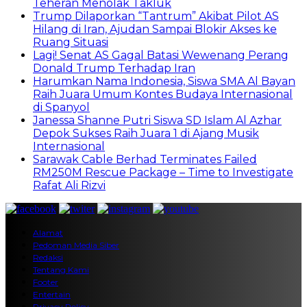
Teheran Menolak Takluk
Trump Dilaporkan “Tantrum” Akibat Pilot AS
Hilang di Iran, Ajudan Sampai Blokir Akses ke
Ruang Situasi
Lagi! Senat AS Gagal Batasi Wewenang Perang
Donald Trump Terhadap Iran
Harumkan Nama Indonesia, Siswa SMA Al Bayan
Raih Juara Umum Kontes Budaya Internasional
di Spanyol
Janessa Shanne Putri Siswa SD Islam Al Azhar
Depok Sukses Raih Juara 1 di Ajang Musik
Internasional
Sarawak Cable Berhad Terminates Failed
RM250M Rescue Package – Time to Investigate
Rafat Ali Rizvi
Alamat
Pedoman Media Siber
Redaksi
Tentang Kami
Footer
Entertain
Privacy Policy