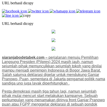
URL berhasil dicopy
URL berhasil dicopy
siaranjabodetabek.com –
perjalanan menuju Pemilihan
Langsung Presiden (Pilpres) 2024 masih jauh, namun
sejumlah pihak memunculkkan sejumlah tokoh yang dinilai
mampu menjadi pemimpin Indonesia di Bogor Jawa Barat.
Salah satunya deklarasi digelar untuk mendukung Ganjar
Pranowo- Puan, sementara di Jakarta pengamat politik nama
sandiga uno juga layak diperhitungkan .
Pesta demokrasi masih tiga tahun lagi, namun sejumlah
pihak mulai mencuri start melakukan kampanye. Sebuah
perkumpulan yang menamakan dirinya front Ganjar Pranowo
puan atau FGPP menggelar deklarasi di sebuah pondok