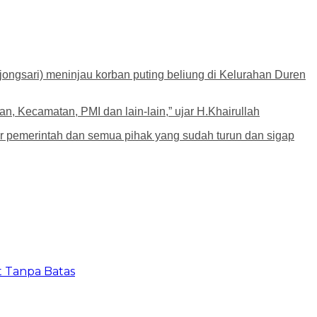
ngsari) meninjau korban puting beliung di Kelurahan Duren
n, Kecamatan, PMI dan lain-lain,” ujar H.Khairullah
ur pemerintah dan semua pihak yang sudah turun dan sigap
t Tanpa Batas