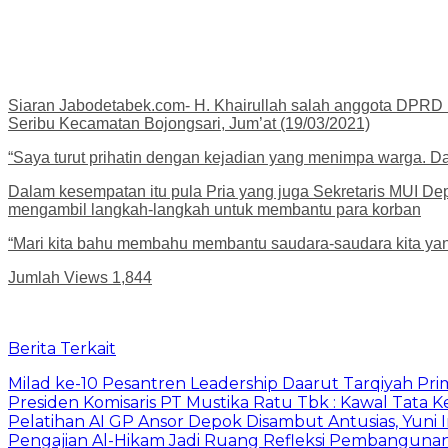
Siaran Jabodetabek.com- H. Khairullah salah anggota DPRD F
Seribu Kecamatan Bojongsari, Jum’at (19/03/2021)
“Saya turut prihatin dengan kejadian yang menimpa warga. Dan
Dalam kesempatan itu pula Pria yang juga Sekretaris MUI Dep
mengambil langkah-langkah untuk membantu para korban
“Mari kita bahu membahu membantu saudara-saudara kita yang 
Jumlah Views
1,844
Berita Terkait
Milad ke-10 Pesantren Leadership Daarut Tarqiyah Pri
Presiden Komisaris PT Mustika Ratu Tbk : Kawal Tata 
Pelatihan AI GP Ansor Depok Disambut Antusias, Yuni 
Pengajian Al-Hikam Jadi Ruang Refleksi Pembangunan,