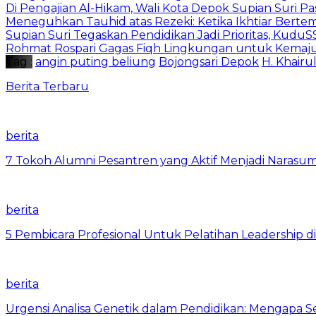
Di Pengajian Al-Hikam, Wali Kota Depok Supian Suri P
Meneguhkan Tauhid atas Rezeki: Ketika Ikhtiar Bert
Supian Suri Tegaskan Pendidikan Jadi Prioritas, Ku
Rohmat Rospari Gagas Fiqh Lingkungan untuk Kemajuan
Tag :
angin puting beliung
Bojongsari Depok
H. Khairu
Berita Terbaru
berita
7 Tokoh Alumni Pesantren yang Aktif Menjadi Narasum
berita
5 Pembicara Profesional Untuk Pelatihan Leadership di
berita
Urgensi Analisa Genetik dalam Pendidikan: Mengapa 