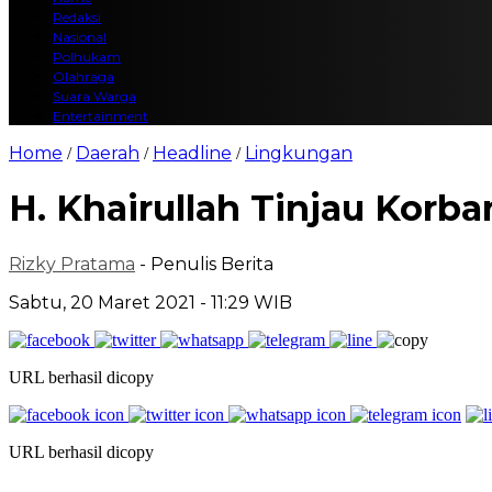
Redaksi
Nasional
Polhukam
Olahraga
Suara Warga
Entertainment
Home
Daerah
Headline
Lingkungan
/
/
/
H. Khairullah Tinjau Korb
Rizky Pratama
- Penulis Berita
Sabtu, 20 Maret 2021 - 11:29 WIB
URL berhasil dicopy
URL berhasil dicopy