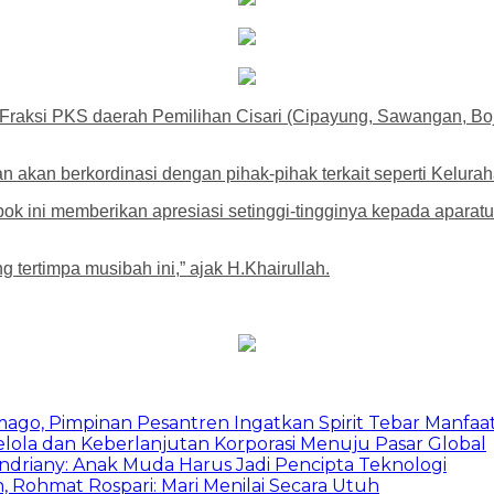
raksi PKS daerah Pemilihan Cisari (Cipayung, Sawangan, Bojo
 akan berkordinasi dengan pihak-pihak terkait seperti Keluraha
ok ini memberikan apresiasi setinggi-tingginya kepada aparat
tertimpa musibah ini,” ajak H.Khairullah.
mago, Pimpinan Pesantren Ingatkan Spirit Tebar Manfaa
Kelola dan Keberlanjutan Korporasi Menuju Pasar Global
Indriany: Anak Muda Harus Jadi Pencipta Teknologi
 Rohmat Rospari: Mari Menilai Secara Utuh