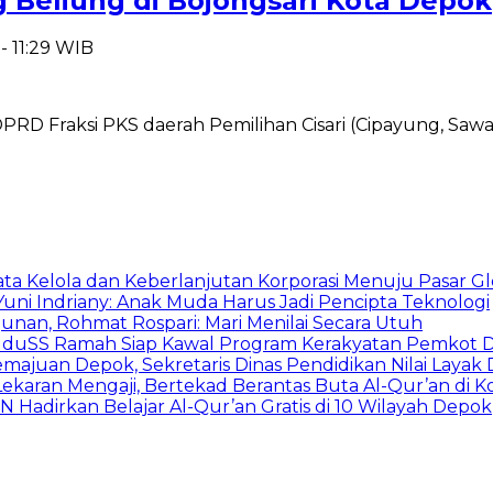
g Beliung di Bojongsari Kota Depok
- 11:29 WIB
DPRD Fraksi PKS daerah Pemilihan Cisari (Cipayung, Saw
ata Kelola dan Keberlanjutan Korporasi Menuju Pasar Gl
Yuni Indriany: Anak Muda Harus Jadi Pencipta Teknologi
unan, Rohmat Rospari: Mari Menilai Secara Utuh
, KuduSS Ramah Siap Kawal Program Kerakyatan Pemkot
juan Depok, Sekretaris Dinas Pendidikan Nilai Layak 
ekaran Mengaji, Bertekad Berantas Buta Al-Qur’an di 
N Hadirkan Belajar Al-Qur’an Gratis di 10 Wilayah Depok