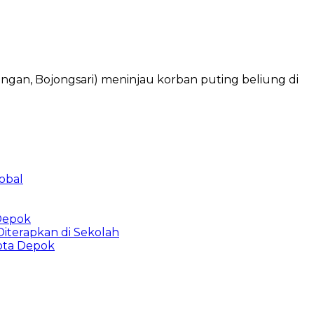
angan, Bojongsari) meninjau korban puting beliung di
obal
 Depok
Diterapkan di Sekolah
Kota Depok