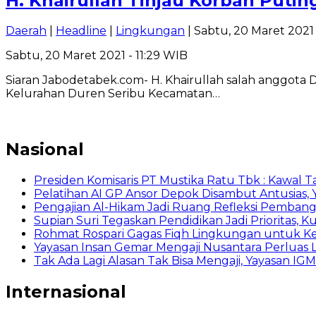
H. Khairullah Tinjau Korban Putin
Daerah
|
Headline
|
Lingkungan
| Sabtu, 20 Maret 2021 
Sabtu, 20 Maret 2021 - 11:29 WIB
Siaran Jabodetabek.com- H. Khairullah salah anggota 
Kelurahan Duren Seribu Kecamatan…
Nasional
Presiden Komisaris PT Mustika Ratu Tbk : Kawal T
Pelatihan AI GP Ansor Depok Disambut Antusias, 
Pengajian Al-Hikam Jadi Ruang Refleksi Pembang
Supian Suri Tegaskan Pendidikan Jadi Prioritas
Rohmat Rospari Gagas Fiqh Lingkungan untuk Kema
Yayasan Insan Gemar Mengaji Nusantara Perluas L
Tak Ada Lagi Alasan Tak Bisa Mengaji, Yayasan IGM
Internasional