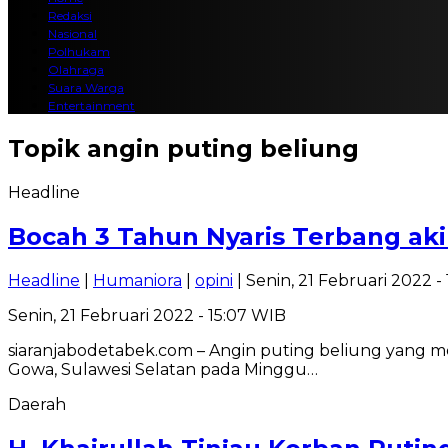
Redaksi
Nasional
Polhukam
Olahraga
Suara Warga
Entertainment
Topik
angin puting beliung
Headline
Bocah 3 Tahun Nyaris Terbang aki
Headline
|
Humaniora
|
opini
| Senin, 21 Februari 2022 -
Senin, 21 Februari 2022 - 15:07 WIB
siaranjabodetabek.com – Angin puting beliung yang
Gowa, Sulawesi Selatan pada Minggu…
Daerah