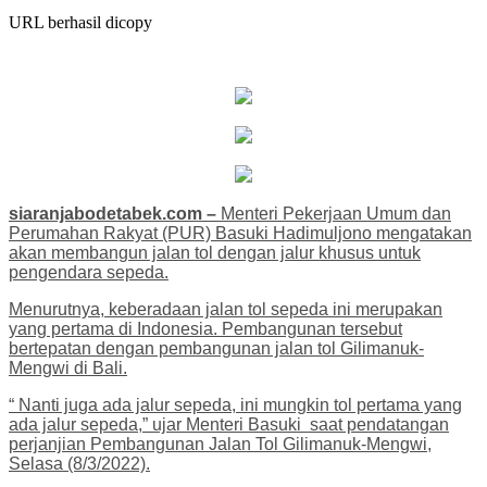
URL berhasil dicopy
siaranjabodetabek.com –
Menteri Pekerjaan Umum dan
Perumahan Rakyat (PUR) Basuki Hadimuljono mengatakan
akan membangun jalan tol dengan jalur khusus untuk
pengendara sepeda.
Menurutnya, keberadaan jalan tol sepeda ini merupakan
yang pertama di Indonesia. Pembangunan tersebut
bertepatan dengan pembangunan jalan tol Gilimanuk-
Mengwi di Bali.
“ Nanti juga ada jalur sepeda, ini mungkin tol pertama yang
ada jalur sepeda,” ujar Menteri Basuki saat pendatangan
perjanjian Pembangunan Jalan Tol Gilimanuk-Mengwi,
Selasa (8/3/2022).