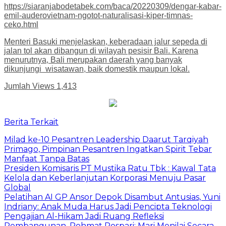
https://siaranjabodetabek.com/baca/20220309/dengar-kabar-
emil-auderovietnam-ngotot-naturalisasi-kiper-timnas-
ceko.html
Menteri Basuki menjelaskan, keberadaan jalur sepeda di
jalan tol akan dibangun di wilayah pesisir Bali. Karena
menurutnya, Bali merupakan daerah yang banyak
dikunjungi wisatawan, baik domestik maupun lokal.
Jumlah Views
1,413
Berita Terkait
Milad ke-10 Pesantren Leadership Daarut Tarqiyah
Primago, Pimpinan Pesantren Ingatkan Spirit Tebar
Manfaat Tanpa Batas
Presiden Komisaris PT Mustika Ratu Tbk : Kawal Tata
Kelola dan Keberlanjutan Korporasi Menuju Pasar
Global
Pelatihan AI GP Ansor Depok Disambut Antusias, Yuni
Indriany: Anak Muda Harus Jadi Pencipta Teknologi
Pengajian Al-Hikam Jadi Ruang Refleksi
Pembangunan, Rohmat Rospari: Mari Menilai Secara