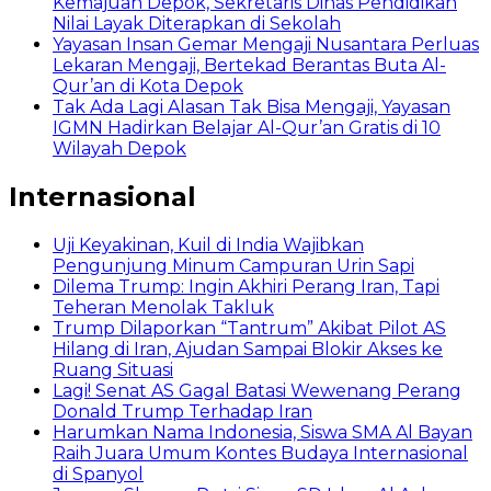
Kemajuan Depok, Sekretaris Dinas Pendidikan
Nilai Layak Diterapkan di Sekolah
Yayasan Insan Gemar Mengaji Nusantara Perluas
Lekaran Mengaji, Bertekad Berantas Buta Al-
Qur’an di Kota Depok
Tak Ada Lagi Alasan Tak Bisa Mengaji, Yayasan
IGMN Hadirkan Belajar Al-Qur’an Gratis di 10
Wilayah Depok
Internasional
Uji Keyakinan, Kuil di India Wajibkan
Pengunjung Minum Campuran Urin Sapi
Dilema Trump: Ingin Akhiri Perang Iran, Tapi
Teheran Menolak Takluk
Trump Dilaporkan “Tantrum” Akibat Pilot AS
Hilang di Iran, Ajudan Sampai Blokir Akses ke
Ruang Situasi
Lagi! Senat AS Gagal Batasi Wewenang Perang
Donald Trump Terhadap Iran
Harumkan Nama Indonesia, Siswa SMA Al Bayan
Raih Juara Umum Kontes Budaya Internasional
di Spanyol