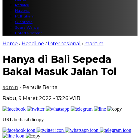
Redaksi
Nasional
Polhukam
Olahraga
Suara Warga
Entertainment
Home
Headline
Internasional
maritim
/
/
/
Hanya di Bali Sepeda
Bakal Masuk Jalan Tol
admin
- Penulis Berita
Rabu, 9 Maret 2022 - 13:26 WIB
URL berhasil dicopy