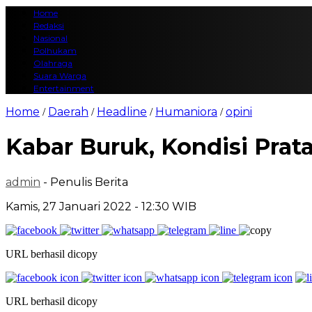
Home
Redaksi
Nasional
Polhukam
Olahraga
Suara Warga
Entertainment
Home
Daerah
Headline
Humaniora
opini
/
/
/
/
Kabar Buruk, Kondisi Prat
admin
- Penulis Berita
Kamis, 27 Januari 2022 - 12:30 WIB
URL berhasil dicopy
URL berhasil dicopy