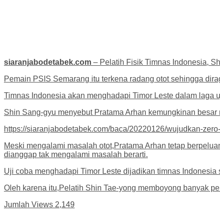
siaranjabodetabek.com
– Pelatih Fisik Timnas Indonesia, Sh
Pemain PSIS Semarang itu terkena radang otot sehingga dira
Timnas Indonesia akan menghadapi Timor Leste dalam laga uji
Shin Sang-gyu menyebut Pratama Arhan kemungkinan besar me
https://siaranjabodetabek.com/baca/20220126/wujudkan-zero-
Meski mengalami masalah otot,Pratama Arhan tetap berpeluang
dianggap tak mengalami masalah berarti.
Uji coba menghadapi Timor Leste dijadikan timnas Indonesi
Oleh karena itu,Pelatih Shin Tae-yong memboyong banyak pem
Jumlah Views
2,149