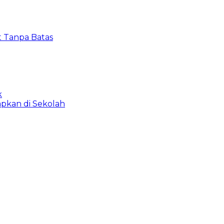
t Tanpa Batas
k
apkan di Sekolah