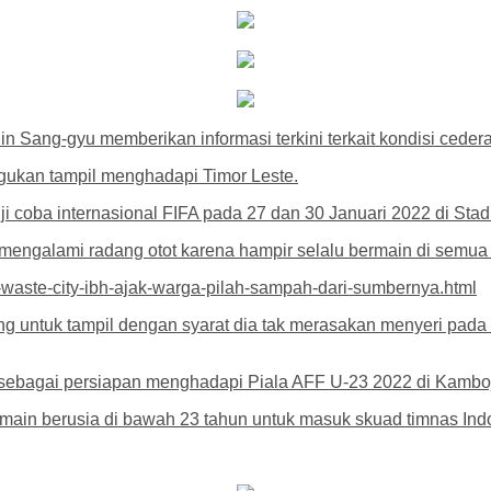
in Sang-gyu memberikan informasi terkini terkait kondisi cede
gukan tampil menghadapi Timor Leste.
 coba internasional FIFA pada 27 dan 30 Januari 2022 di Stadi
ngalami radang otot karena hampir selalu bermain di semua l
waste-city-ibh-ajak-warga-pilah-sampah-dari-sumbernya.html
 untuk tampil dengan syarat dia tak merasakan menyeri pada ot
a sebagai persiapan menghadapi Piala AFF U-23 2022 di Kambo
ain berusia di bawah 23 tahun untuk masuk skuad timnas Indon