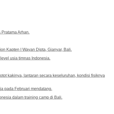
ra Pratama Arhan.
on Kapten I Wayan Dipta, Gianyar, Bali.
evel usia timnas Indonesia.
ot kakinya, lantaran secara keseluruhan, kondisi fisiknya
ja pada Februari mendatang.
esia dalam training camp di Bali.