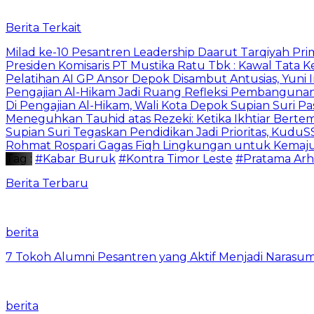
Berita Terkait
Milad ke-10 Pesantren Leadership Daarut Tarqiyah Pri
Presiden Komisaris PT Mustika Ratu Tbk : Kawal Tata 
Pelatihan AI GP Ansor Depok Disambut Antusias, Yuni 
Pengajian Al-Hikam Jadi Ruang Refleksi Pembangunan,
Di Pengajian Al-Hikam, Wali Kota Depok Supian Suri P
Meneguhkan Tauhid atas Rezeki: Ketika Ikhtiar Bert
Supian Suri Tegaskan Pendidikan Jadi Prioritas, Ku
Rohmat Rospari Gagas Fiqh Lingkungan untuk Kemajuan
Tag :
#Kabar Buruk
#Kontra Timor Leste
#Pratama Ar
Berita Terbaru
berita
7 Tokoh Alumni Pesantren yang Aktif Menjadi Narasum
berita