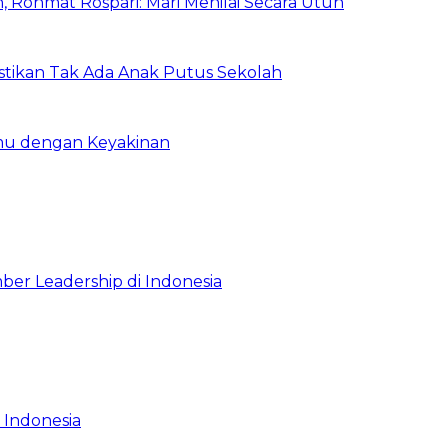
 Rohmat Rospari: Mari Menilai Secara Utuh
astikan Tak Ada Anak Putus Sekolah
emu dengan Keyakinan
ber Leadership di Indonesia
 Indonesia