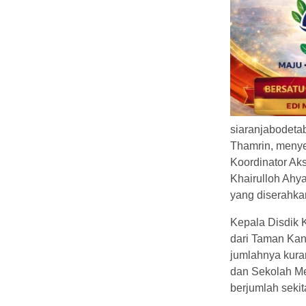
siaranjabodeta
Thamrin, menye
Koordinator Ak
Khairulloh Ahya
yang diserahka
Kepala Disdik 
dari Taman Kan
jumlahnya kura
dan Sekolah M
berjumlah sekit