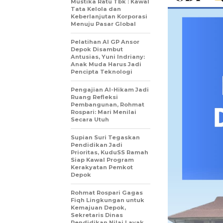
Mustika Ratu Tbk : Kawal
Tata Kelola dan
Keberlanjutan Korporasi
Menuju Pasar Global
Pelatihan AI GP Ansor
Depok Disambut
Antusias, Yuni Indriany:
Anak Muda Harus Jadi
Pencipta Teknologi
Pengajian Al-Hikam Jadi
Ruang Refleksi
Pembangunan, Rohmat
Rospari: Mari Menilai
Secara Utuh
Supian Suri Tegaskan
Pendidikan Jadi
Prioritas, KuduSS Ramah
Siap Kawal Program
Kerakyatan Pemkot
Depok
Rohmat Rospari Gagas
Fiqh Lingkungan untuk
Kemajuan Depok,
Sekretaris Dinas
Pendidikan Nilai Layak