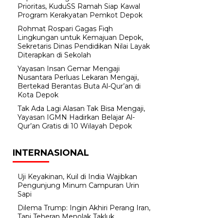
Prioritas, KuduSS Ramah Siap Kawal
Program Kerakyatan Pemkot Depok
Rohmat Rospari Gagas Fiqh
Lingkungan untuk Kemajuan Depok,
Sekretaris Dinas Pendidikan Nilai Layak
Diterapkan di Sekolah
Yayasan Insan Gemar Mengaji
Nusantara Perluas Lekaran Mengaji,
Bertekad Berantas Buta Al-Qur’an di
Kota Depok
Tak Ada Lagi Alasan Tak Bisa Mengaji,
Yayasan IGMN Hadirkan Belajar Al-
Qur’an Gratis di 10 Wilayah Depok
INTERNASIONAL
Uji Keyakinan, Kuil di India Wajibkan
Pengunjung Minum Campuran Urin
Sapi
Dilema Trump: Ingin Akhiri Perang Iran,
Tapi Teheran Menolak Takluk