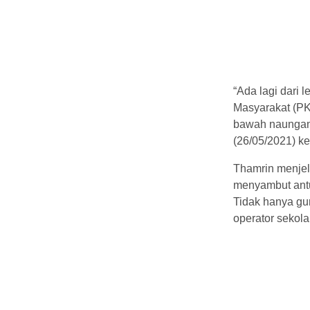
“Ada lagi dari 
Masyarakat (PKB
bawah naungan 
(26/05/2021) ke
Thamrin menjel
menyambut antu
Tidak hanya gur
operator sekol