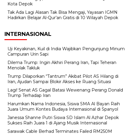
Kota Depok
Tak Ada Lagi Alasan Tak Bisa Mengaji, Yayasan IGMN
Hadirkan Belajar Al-Qur’an Gratis di 10 Wilayah Depok
INTERNASIONAL
Uji Keyakinan, Kuil di India Wajibkan Pengunjung Minum
Campuran Urin Sapi
Dilema Trump: Ingin Akhiri Perang Iran, Tapi Teheran
Menolak Takluk
Trump Dilaporkan “Tantrum” Akibat Pilot AS Hilang di
Iran, Ajudan Sampai Blokir Akses ke Ruang Situasi
Lagi! Senat AS Gagal Batasi Wewenang Perang Donald
Trump Terhadap Iran
Harumkan Nama Indonesia, Siswa SMA Al Bayan Raih
Juara Umum Kontes Budaya Internasional di Spanyol
Janessa Shanne Putri Siswa SD Islam Al Azhar Depok
Sukses Raih Juara 1 di Ajang Musik Internasional
Sarawak Cable Berhad Terminates Failed RM250M