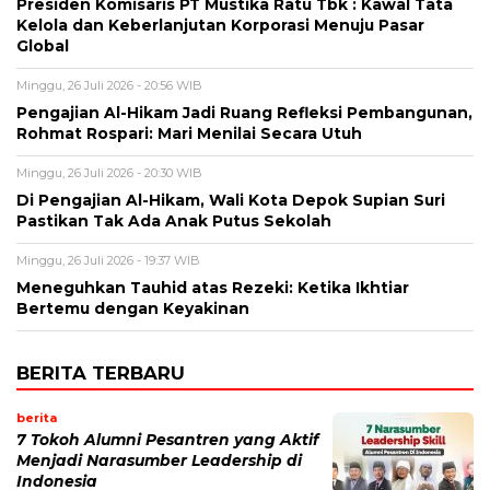
Presiden Komisaris PT Mustika Ratu Tbk : Kawal Tata
Kelola dan Keberlanjutan Korporasi Menuju Pasar
Global
Minggu, 26 Juli 2026 - 20:56 WIB
Pengajian Al-Hikam Jadi Ruang Refleksi Pembangunan,
Rohmat Rospari: Mari Menilai Secara Utuh
Minggu, 26 Juli 2026 - 20:30 WIB
Di Pengajian Al-Hikam, Wali Kota Depok Supian Suri
Pastikan Tak Ada Anak Putus Sekolah
Minggu, 26 Juli 2026 - 19:37 WIB
Meneguhkan Tauhid atas Rezeki: Ketika Ikhtiar
Bertemu dengan Keyakinan
BERITA TERBARU
berita
7 Tokoh Alumni Pesantren yang Aktif
Menjadi Narasumber Leadership di
Indonesia