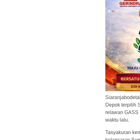
Siaranjabodeta
Depok terpilih
relawan GASS 
waktu lalu.
Tasyakuran keme
kelancaran Su