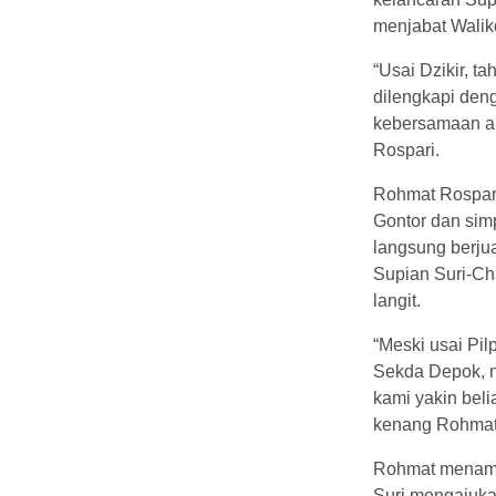
menjabat Walik
“Usai Dzikir, 
dilengkapi den
kebersamaan a
Rospari.
Rohmat Rospar
Gontor dan sim
langsung berju
Supian Suri-Ch
langit.
“Meski usai Pil
Sekda Depok, n
kami yakin bel
kenang Rohmat
Rohmat menamb
Suri mengajuka