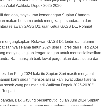
ota Wakil Walikota Depok 2025-2030.
tahlil dan doa, tasyakuran kemenangan Supian Chandra
gan makan bersama untuk mengikat persaudaraan dan
ntara relawan GASS D1, ujar Ketua GASS D1, Rohmat
i mengungkapkan Relawan GASS D1 terdiri dari alumni
patisannya selama tahun 2024 usai Pilpres dan Pileg 2024
ang menyingsingkan lengan tangan untuk mensosialisasikan
andra Rahmansyah baik lewat pergerakan darat, udara dan
pres dan Pileg 2024 kala itu Supian Suri masih menjabat
amun kami sudah mensosialisasikan lewat udara karena
iau sosok yang pas menjadi Walikota Depok 2025-2030,”
 Rospari.
ahkan, Bak Gayung bersambut di bulan Juni 2024 Supian
n cuti yang diikuti dengan pengunduran dirinya sebagai