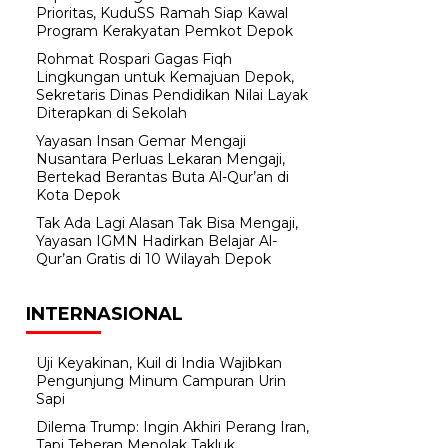
Prioritas, KuduSS Ramah Siap Kawal
Program Kerakyatan Pemkot Depok
Rohmat Rospari Gagas Fiqh
Lingkungan untuk Kemajuan Depok,
Sekretaris Dinas Pendidikan Nilai Layak
Diterapkan di Sekolah
Yayasan Insan Gemar Mengaji
Nusantara Perluas Lekaran Mengaji,
Bertekad Berantas Buta Al-Qur’an di
Kota Depok
Tak Ada Lagi Alasan Tak Bisa Mengaji,
Yayasan IGMN Hadirkan Belajar Al-
Qur’an Gratis di 10 Wilayah Depok
INTERNASIONAL
Uji Keyakinan, Kuil di India Wajibkan
Pengunjung Minum Campuran Urin
Sapi
Dilema Trump: Ingin Akhiri Perang Iran,
Tapi Teheran Menolak Takluk