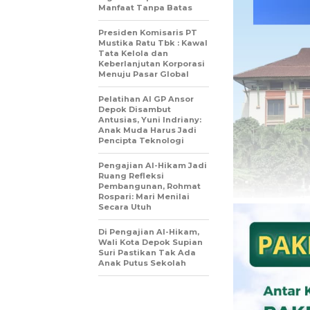
Manfaat Tanpa Batas
Presiden Komisaris PT
Mustika Ratu Tbk : Kawal
Tata Kelola dan
Keberlanjutan Korporasi
Menuju Pasar Global
Pelatihan AI GP Ansor
Depok Disambut
Antusias, Yuni Indriany:
Anak Muda Harus Jadi
Pencipta Teknologi
Pengajian Al-Hikam Jadi
Ruang Refleksi
Pembangunan, Rohmat
Rospari: Mari Menilai
Secara Utuh
Di Pengajian Al-Hikam,
Wali Kota Depok Supian
Suri Pastikan Tak Ada
Anak Putus Sekolah