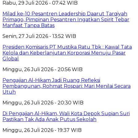
Rabu, 29 Juli 2026 - 07:42 WIB
Milad ke-10 Pesantren Leadership Daarut Tarqiyah
Primago, Pimpinan Pesantren Ingatkan Spirit Tebar
Manfaat Tanpa Batas
Senin, 27 Juli 2026 - 13:52 WIB
Presiden Komisaris PT Mustika Ratu Tbk : Kawal Tata
Kelola dan Keberlanjutan Korporasi Menuju Pasar
Global
Minggu, 26 Juli 2026 - 20:56 WIB
Pengajian Al-Hikam Jadi Ruang Refleksi
Pembangunan, Rohmat Rospari: Mari Menilai Secara
Utuh
Minggu, 26 Juli 2026 - 20:30 WIB
Di Pengajian Al-Hikam, Wali Kota Depok Supian Suri
Pastikan Tak Ada Anak Putus Sekolah
Minggu, 26 Juli 2026 - 19:37 WIB