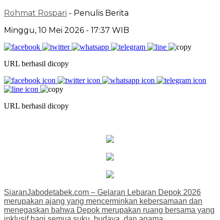
Rohmat Rospari
- Penulis Berita
Minggu, 10 Mei 2026 - 17:37 WIB
URL berhasil dicopy
URL berhasil dicopy
SiaranJabodetabek.com – Gelaran Lebaran Depok 2026
merupakan ajang yang mencerminkan kebersamaan dan
menegaskan bahwa Depok merupakan ruang bersama yang
inklusif bagi semua suku, budaya, dan agama.