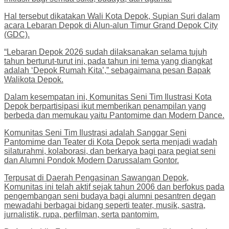
Hal tersebut dikatakan Wali Kota Depok, Supian Suri dalam
acara Lebaran Depok di Alun-alun Timur Grand Depok City
(GDC).
“Lebaran Depok 2026 sudah dilaksanakan selama tujuh
tahun berturut-turut ini, pada tahun ini tema yang diangkat
adalah ‘Depok Rumah Kita’,” sebagaimana pesan Bapak
Walikota Depok.
Dalam kesempatan ini, Komunitas Seni Tim Ilustrasi Kota
Depok berpartisipasi ikut memberikan penampilan yang
berbeda dan memukau yaitu Pantomime dan Modern Dance.
Komunitas Seni Tim Ilustrasi adalah Sanggar Seni
Pantomime dan Teater di Kota Depok serta menjadi wadah
silaturahmi, kolaborasi, dan berkarya bagi para pegiat seni
dan Alumni Pondok Modern Darussalam Gontor.
Terpusat di Daerah Pengasinan Sawangan Depok,
Komunitas ini telah aktif sejak tahun 2006 dan berfokus pada
pengembangan seni budaya bagi alumni pesantren degan
mewadahi berbagai bidang seperti teater, musik, sastra,
jurnalistik, rupa, perfilman, serta pantomim.