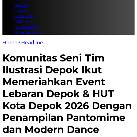
Redaksi
Nasional
Polhukam
Olahraga
Suara Warga
Entertainment
Home
Headline
/
Komunitas Seni Tim
Ilustrasi Depok Ikut
Memeriahkan Event
Lebaran Depok & HUT
Kota Depok 2026 Dengan
Penampilan Pantomime
dan Modern Dance