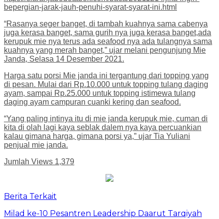
bepergian-jarak-jauh-penuhi-syarat-syarat-ini.html
“Rasanya seger banget, di tambah kuahnya sama cabenya
juga kerasa banget, sama gurih nya juga kerasa banget,ada
kerupuk mie nya terus ada seafood nya ada tulangnya sama
kuahnya yang merah banget,” ujar melani pengunjung Mie
Janda, Selasa 14 Desember 2021.
Harga satu porsi Mie janda ini tergantung dari topping yang
di pesan. Mulai dari Rp.10.000 untuk topping tulang daging
ayam, sampai Rp.25.000 untuk topping istimewa tulang
daging ayam campuran cuanki kering dan seafood.
“Yang paling intinya itu di mie janda kerupuk mie, cuman di
kita di olah lagi kaya seblak dalem nya kaya percuankian
kalau gimana harga, gimana porsi ya,” ujar Tia Yuliani
penjual mie janda.
Jumlah Views
1,379
Berita Terkait
Milad ke-10 Pesantren Leadership Daarut Tarqiyah