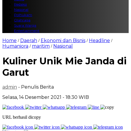
Redaksi
Nasional
Polhukam
Olahraga
Suara Warga
Entertainment
Home
Daerah
Ekonomi dan Bisnis
Headline
/
/
/
/
Humaniora
maritim
Nasional
/
/
Kuliner Unik Mie Janda di
Garut
admin
- Penulis Berita
Selasa, 14 Desember 2021 - 18:30 WIB
URL berhasil dicopy