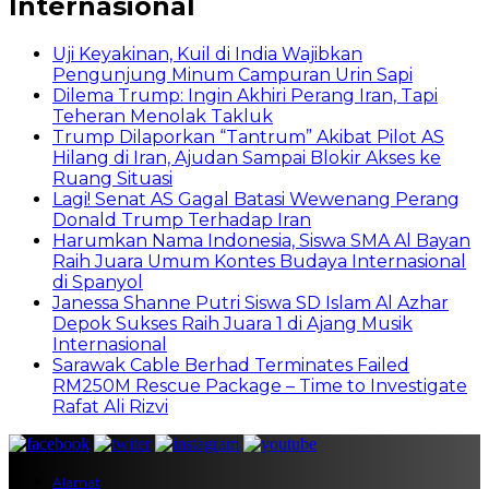
Internasional
Uji Keyakinan, Kuil di India Wajibkan
Pengunjung Minum Campuran Urin Sapi
Dilema Trump: Ingin Akhiri Perang Iran, Tapi
Teheran Menolak Takluk
Trump Dilaporkan “Tantrum” Akibat Pilot AS
Hilang di Iran, Ajudan Sampai Blokir Akses ke
Ruang Situasi
Lagi! Senat AS Gagal Batasi Wewenang Perang
Donald Trump Terhadap Iran
Harumkan Nama Indonesia, Siswa SMA Al Bayan
Raih Juara Umum Kontes Budaya Internasional
di Spanyol
Janessa Shanne Putri Siswa SD Islam Al Azhar
Depok Sukses Raih Juara 1 di Ajang Musik
Internasional
Sarawak Cable Berhad Terminates Failed
RM250M Rescue Package – Time to Investigate
Rafat Ali Rizvi
Alamat