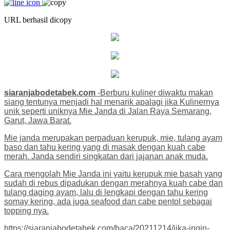
URL berhasil dicopy
siaranjabodetabek.com
-Berburu kuliner diwaktu makan
siang tentunya menjadi hal menarik apalagi jika Kulinernya
unik seperti uniknya Mie Janda di Jalan Raya Semarang,
Garut, Jawa Barat.
Mie janda merupakan perpaduan kerupuk, mie, tulang ayam
baso dan tahu kering yang di masak dengan kuah cabe
merah. Janda sendiri singkatan dari jajanan anak muda.
Cara mengolah Mie Janda ini yaitu kerupuk mie basah yang
sudah di rebus dipadukan dengan merahnya kuah cabe dan
tulang daging ayam, lalu di lengkapi dengan tahu kering
somay kering, ada juga seafood dan cabe pentol sebagai
topping nya.
https://siaranjabodetabek.com/baca/20211214/jika-ingin-