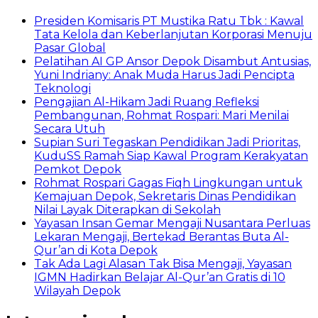
Presiden Komisaris PT Mustika Ratu Tbk : Kawal
Tata Kelola dan Keberlanjutan Korporasi Menuju
Pasar Global
Pelatihan AI GP Ansor Depok Disambut Antusias,
Yuni Indriany: Anak Muda Harus Jadi Pencipta
Teknologi
Pengajian Al-Hikam Jadi Ruang Refleksi
Pembangunan, Rohmat Rospari: Mari Menilai
Secara Utuh
Supian Suri Tegaskan Pendidikan Jadi Prioritas,
KuduSS Ramah Siap Kawal Program Kerakyatan
Pemkot Depok
Rohmat Rospari Gagas Fiqh Lingkungan untuk
Kemajuan Depok, Sekretaris Dinas Pendidikan
Nilai Layak Diterapkan di Sekolah
Yayasan Insan Gemar Mengaji Nusantara Perluas
Lekaran Mengaji, Bertekad Berantas Buta Al-
Qur’an di Kota Depok
Tak Ada Lagi Alasan Tak Bisa Mengaji, Yayasan
IGMN Hadirkan Belajar Al-Qur’an Gratis di 10
Wilayah Depok