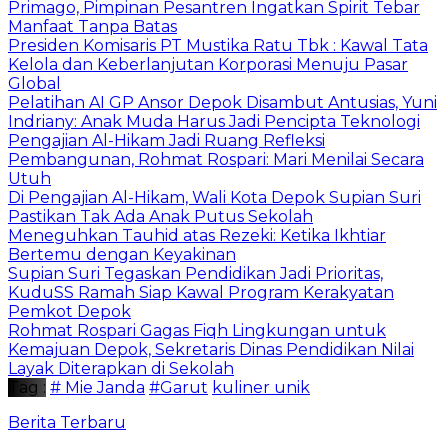
Primago, Pimpinan Pesantren Ingatkan Spirit Tebar
Manfaat Tanpa Batas
Presiden Komisaris PT Mustika Ratu Tbk : Kawal Tata
Kelola dan Keberlanjutan Korporasi Menuju Pasar
Global
Pelatihan AI GP Ansor Depok Disambut Antusias, Yuni
Indriany: Anak Muda Harus Jadi Pencipta Teknologi
Pengajian Al-Hikam Jadi Ruang Refleksi
Pembangunan, Rohmat Rospari: Mari Menilai Secara
Utuh
Di Pengajian Al-Hikam, Wali Kota Depok Supian Suri
Pastikan Tak Ada Anak Putus Sekolah
Meneguhkan Tauhid atas Rezeki: Ketika Ikhtiar
Bertemu dengan Keyakinan
Supian Suri Tegaskan Pendidikan Jadi Prioritas,
KuduSS Ramah Siap Kawal Program Kerakyatan
Pemkot Depok
Rohmat Rospari Gagas Fiqh Lingkungan untuk
Kemajuan Depok, Sekretaris Dinas Pendidikan Nilai
Layak Diterapkan di Sekolah
Tag :
# Mie Janda
#Garut
kuliner unik
Berita Terbaru