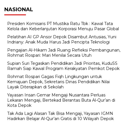
NASIONAL
Presiden Komisaris PT Mustika Ratu Tbk : Kawal Tata
Kelola dan Keberlanjutan Korporasi Menuju Pasar Global
Pelatihan AI GP Ansor Depok Disambut Antusias, Yuni
Indriany: Anak Muda Harus Jadi Pencipta Teknologi
Pengajian Al-Hikam Jadi Ruang Refleksi Pembangunan,
Rohmat Rospari: Mari Menilai Secara Utuh
Supian Suri Tegaskan Pendidikan Jadi Prioritas, KuduSS
Ramah Siap Kawal Program Kerakyatan Pemkot Depok
Rohmat Rospari Gagas Fiqh Lingkungan untuk
Kemajuan Depok, Sekretaris Dinas Pendidikan Nilai
Layak Diterapkan di Sekolah
Yayasan Insan Gemar Mengaji Nusantara Perluas
Lekaran Mengaji, Bertekad Berantas Buta Al-Qur’an di
Kota Depok
Tak Ada Lagi Alasan Tak Bisa Mengaji, Yayasan IGMN
Hadirkan Belajar Al-Qur’an Gratis di 10 Wilayah Depok