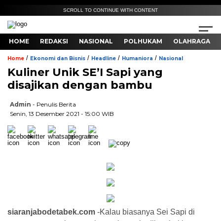
SCROLL TO CONTINUE WITH CONTENT
HOME
REDAKSI
NASIONAL
POLHUKAM
OLAHRAGA
/
/
/
/
Home
Ekonomi dan Bisnis
Headline
Humaniora
Nasional
Kuliner Unik SE’I Sapi yang
disajikan dengan bambu
Admin
- Penulis Berita
Senin, 13 Desember 2021 - 15:00 WIB
siaranjabodetabek.com
-Kalau biasanya Sei Sapi di