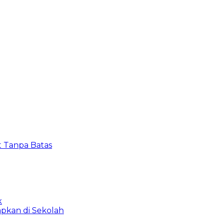
t Tanpa Batas
k
apkan di Sekolah