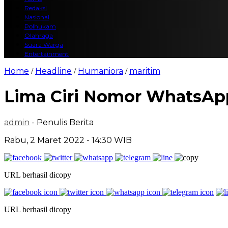
Redaksi
Nasional
Polhukam
Olahraga
Suara Warga
Entertainment
Home
Headline
Humaniora
maritim
/
/
/
Lima Ciri Nomor WhatsApp
admin
- Penulis Berita
Rabu, 2 Maret 2022 - 14:30 WIB
URL berhasil dicopy
URL berhasil dicopy