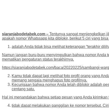
siaranjabodetabek.com –
Tentunya sangat menjengkelkan ji
apakah nomor Whatssapp kita diblokir, berikut 5 ciri yang bis
adalah Anda tidak bisa melihat keterangan “terakhir dili
Namun jangan buru-buru menyimpulkan bahwa nomor Anda telah 
mematikan pengaturan status terakhirnya.
https://siaranjabodetabek.com/baca/20220225/sambangi-warga
Kamu tidak dapat lagi melihat foto profil orang yang And
memang sengaja menghapus foto profilnya.
Kecurigaan bahwa nomor Anda telah diblokir adalah pesa
centang satu.
Hal ini menandakan bahwa setiap pesan yang Anda kirimkan 
tidak dapat melakukan panggilan ke nomor tersebut. Cir