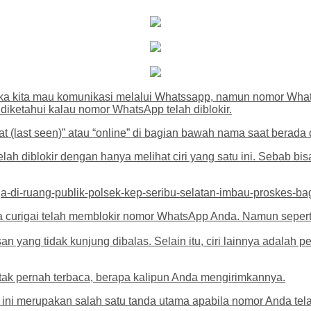
ka kita mau komunikasi melalui Whatssapp, namun nomor Whats
a diketahui kalau nomor WhatsApp telah diblokir.
hat (last seen)” atau “online” di bagian bawah nama saat berada 
diblokir dengan hanya melihat ciri yang satu ini. Sebab bisa
-di-ruang-publik-polsek-kep-seribu-selatan-imbau-proskes-ba
a curigai telah memblokir nomor WhatsApp Anda. Namun seperti ci
n yang tidak kunjung dibalas. Selain itu, ciri lainnya adala
tak pernah terbaca, berapa kalipun Anda mengirimkannya.
i ini merupakan salah satu tanda utama apabila nomor Anda tel