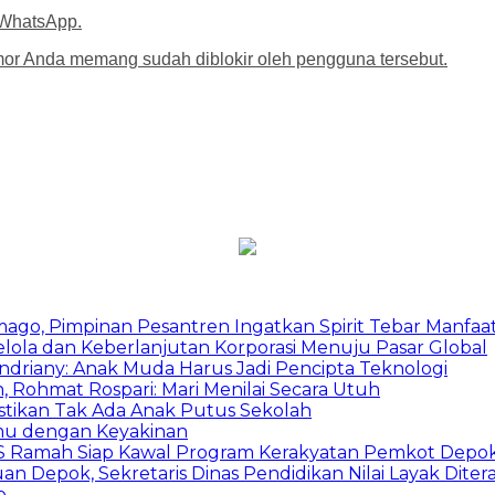
 WhatsApp.
mor Anda memang sudah diblokir oleh pengguna tersebut.
mago, Pimpinan Pesantren Ingatkan Spirit Tebar Manfaa
Kelola dan Keberlanjutan Korporasi Menuju Pasar Global
Indriany: Anak Muda Harus Jadi Pencipta Teknologi
 Rohmat Rospari: Mari Menilai Secara Utuh
astikan Tak Ada Anak Putus Sekolah
emu dengan Keyakinan
duSS Ramah Siap Kawal Program Kerakyatan Pemkot Depo
 Depok, Sekretaris Dinas Pendidikan Nilai Layak Diter
p