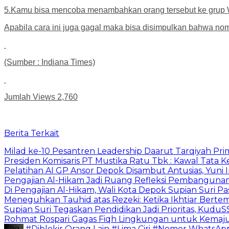
5.Kamu bisa mencoba menambahkan orang tersebut ke grup
Apabila cara ini juga gagal maka bisa disimpulkan bahwa no
(Sumber : Indiana Times)
Jumlah Views
2,760
Berita Terkait
Milad ke-10 Pesantren Leadership Daarut Tarqiyah Pri
Presiden Komisaris PT Mustika Ratu Tbk : Kawal Tata 
Pelatihan AI GP Ansor Depok Disambut Antusias, Yuni 
Pengajian Al-Hikam Jadi Ruang Refleksi Pembangunan,
Di Pengajian Al-Hikam, Wali Kota Depok Supian Suri P
Meneguhkan Tauhid atas Rezeki: Ketika Ikhtiar Bert
Supian Suri Tegaskan Pendidikan Jadi Prioritas, Ku
Rohmat Rospari Gagas Fiqh Lingkungan untuk Kemajuan
Tag :
#Diblokir Orang Lain
#Lima Ciri
#Nomor WhatsAp