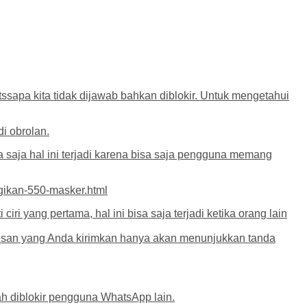
sapa kita tidak dijawab bahkan diblokir. Untuk mengetahui
di obrolan.
 saja hal ini terjadi karena bisa saja pengguna memang
gikan-550-masker.html
ri yang pertama, hal ini bisa saja terjadi ketika orang lain
h pesan yang Anda kirimkan hanya akan menunjukkan tanda
ah diblokir pengguna WhatsApp lain.