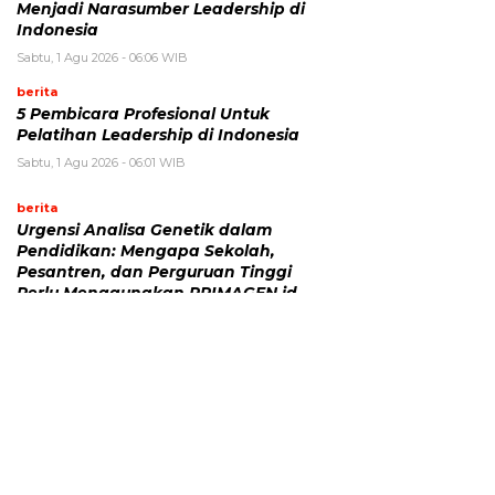
Menjadi Narasumber Leadership di
Indonesia
Sabtu, 1 Agu 2026 - 06:06 WIB
berita
5 Pembicara Profesional Untuk
Pelatihan Leadership di Indonesia
Sabtu, 1 Agu 2026 - 06:01 WIB
berita
Urgensi Analisa Genetik dalam
Pendidikan: Mengapa Sekolah,
Pesantren, dan Perguruan Tinggi
Perlu Menggunakan PRIMAGEN.id
Rabu, 29 Jul 2026 - 16:21 WIB
Headline
Milad ke-10 Pesantren Leadership
Daarut Tarqiyah Primago, Pimpinan
Pesantren Ingatkan Spirit Tebar
Manfaat Tanpa Batas
Rabu, 29 Jul 2026 - 07:42 WIB