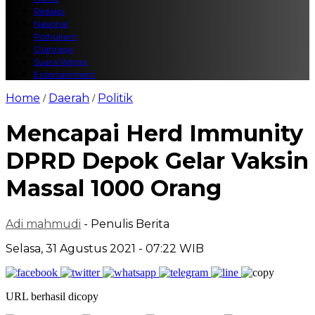
Redaksi
Nasional
Polhukam
Olahraga
Suara Warga
Entertainment
Home
Daerah
Politik
/
/
Mencapai Herd Immunity
DPRD Depok Gelar Vaksin
Massal 1000 Orang
Adi mahmudi
- Penulis Berita
Selasa, 31 Agustus 2021 - 07:22 WIB
URL berhasil dicopy