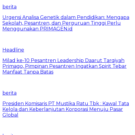
berita
Urgensi Analisa Genetik dalam Pendidikan: Mengapa
Sekolah, Pesantren, dan Perguruan Tinggi Perlu
Menggunakan PRIMAGEN.id
Headline
Milad ke-10 Pesantren Leadership Daarut Tarqiyah
Primago, Pimpinan Pesantren Ingatkan Spirit Tebar
Manfaat Tanpa Batas
berita
Presiden Komisaris PT Mustika Ratu Tbk : Kawal Tata
Kelola dan Keberlanjutan Korporasi Menuju Pasar
Global