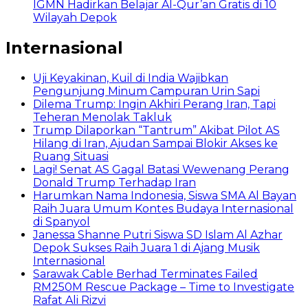
IGMN Hadirkan Belajar Al-Qur’an Gratis di 10
Wilayah Depok
Internasional
Uji Keyakinan, Kuil di India Wajibkan
Pengunjung Minum Campuran Urin Sapi
Dilema Trump: Ingin Akhiri Perang Iran, Tapi
Teheran Menolak Takluk
Trump Dilaporkan “Tantrum” Akibat Pilot AS
Hilang di Iran, Ajudan Sampai Blokir Akses ke
Ruang Situasi
Lagi! Senat AS Gagal Batasi Wewenang Perang
Donald Trump Terhadap Iran
Harumkan Nama Indonesia, Siswa SMA Al Bayan
Raih Juara Umum Kontes Budaya Internasional
di Spanyol
Janessa Shanne Putri Siswa SD Islam Al Azhar
Depok Sukses Raih Juara 1 di Ajang Musik
Internasional
Sarawak Cable Berhad Terminates Failed
RM250M Rescue Package – Time to Investigate
Rafat Ali Rizvi