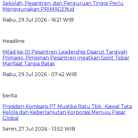
Sekolah, Pesantren, dan Perguruan Tinggi Perlu
Menggunakan PRIMAGEN.id
Rabu, 29 Jul 2026 - 16:21 WIB
Headline
Milad ke-10 Pesantren Leadership Daarut Tarqiyah
Primago, Pimpinan Pesantren Ingatkan Spirit Tebar
Manfaat Tanpa Batas
Rabu, 29 Jul 2026 - 07:42 WIB
berita
Presiden Komisaris PT Mustika Ratu Tbk : Kawal Tata
Kelola dan Keberlanjutan Korporasi Menuju Pasar
Global
Senin, 27 Jul 2026 - 13:52 WIB