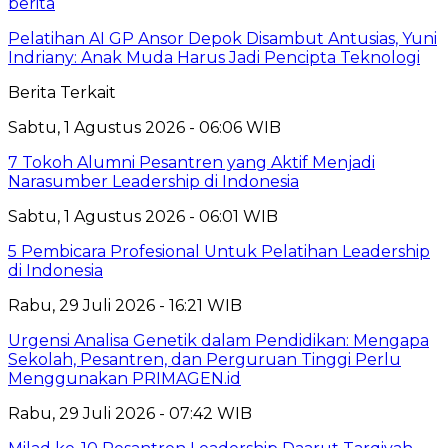
berita
Pelatihan AI GP Ansor Depok Disambut Antusias, Yuni
Indriany: Anak Muda Harus Jadi Pencipta Teknologi
Berita Terkait
Sabtu, 1 Agustus 2026 - 06:06 WIB
7 Tokoh Alumni Pesantren yang Aktif Menjadi
Narasumber Leadership di Indonesia
Sabtu, 1 Agustus 2026 - 06:01 WIB
5 Pembicara Profesional Untuk Pelatihan Leadership
di Indonesia
Rabu, 29 Juli 2026 - 16:21 WIB
Urgensi Analisa Genetik dalam Pendidikan: Mengapa
Sekolah, Pesantren, dan Perguruan Tinggi Perlu
Menggunakan PRIMAGEN.id
Rabu, 29 Juli 2026 - 07:42 WIB