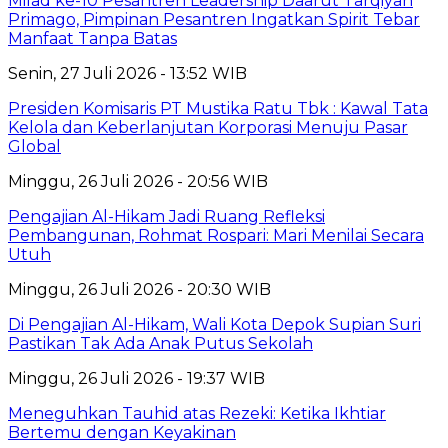
Milad ke-10 Pesantren Leadership Daarut Tarqiyah
Primago, Pimpinan Pesantren Ingatkan Spirit Tebar
Manfaat Tanpa Batas
Senin, 27 Juli 2026 - 13:52 WIB
Presiden Komisaris PT Mustika Ratu Tbk : Kawal Tata
Kelola dan Keberlanjutan Korporasi Menuju Pasar
Global
Minggu, 26 Juli 2026 - 20:56 WIB
Pengajian Al-Hikam Jadi Ruang Refleksi
Pembangunan, Rohmat Rospari: Mari Menilai Secara
Utuh
Minggu, 26 Juli 2026 - 20:30 WIB
Di Pengajian Al-Hikam, Wali Kota Depok Supian Suri
Pastikan Tak Ada Anak Putus Sekolah
Minggu, 26 Juli 2026 - 19:37 WIB
Meneguhkan Tauhid atas Rezeki: Ketika Ikhtiar
Bertemu dengan Keyakinan