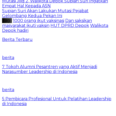
Mutasi Jilid 2, Walikota Depok Supian Suri Ingatkan
Empat Hal Kepada ASN
Supian Suri Akan Lakukan Mutasi Pejabat
Gelombang Kedua Pekan Ini
Tag :
1000 orang ikut vaksinasi
Dan saksikan
masyarakat ikuti vaksin
HUT DPRD Depok
Walikota
Depok hadiri
Berita Terbaru
berita
7 Tokoh Alumni Pesantren yang Aktif Menjadi
Narasumber Leadership di Indonesia
berita
5 Pembicara Profesional Untuk Pelatihan Leadership
di Indonesia