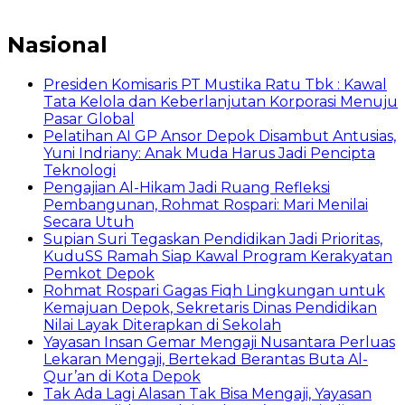
Nasional
Presiden Komisaris PT Mustika Ratu Tbk : Kawal
Tata Kelola dan Keberlanjutan Korporasi Menuju
Pasar Global
Pelatihan AI GP Ansor Depok Disambut Antusias,
Yuni Indriany: Anak Muda Harus Jadi Pencipta
Teknologi
Pengajian Al-Hikam Jadi Ruang Refleksi
Pembangunan, Rohmat Rospari: Mari Menilai
Secara Utuh
Supian Suri Tegaskan Pendidikan Jadi Prioritas,
KuduSS Ramah Siap Kawal Program Kerakyatan
Pemkot Depok
Rohmat Rospari Gagas Fiqh Lingkungan untuk
Kemajuan Depok, Sekretaris Dinas Pendidikan
Nilai Layak Diterapkan di Sekolah
Yayasan Insan Gemar Mengaji Nusantara Perluas
Lekaran Mengaji, Bertekad Berantas Buta Al-
Qur’an di Kota Depok
Tak Ada Lagi Alasan Tak Bisa Mengaji, Yayasan