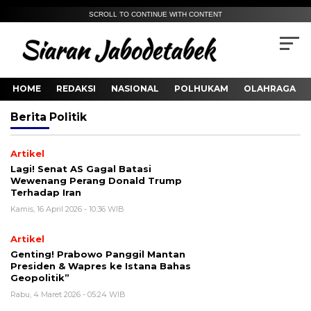
SCROLL TO CONTINUE WITH CONTENT
HOME
REDAKSI
NASIONAL
POLHUKAM
OLAHRAGA
Berita
Politik
Artikel
Lagi! Senat AS Gagal Batasi
Wewenang Perang Donald Trump
Terhadap Iran
Kamis, 16 April 2026 - 10:36 WIB
Artikel
Genting! Prabowo Panggil Mantan
Presiden & Wapres ke Istana Bahas
Geopolitik”
Rabu, 4 Maret 2026 - 05:24 WIB