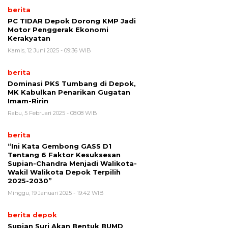
berita
PC TIDAR Depok Dorong KMP Jadi
Motor Penggerak Ekonomi
Kerakyatan
Kamis, 12 Juni 2025 - 09:36 WIB
berita
Dominasi PKS Tumbang di Depok,
MK Kabulkan Penarikan Gugatan
Imam-Ririn
Rabu, 5 Februari 2025 - 08:08 WIB
berita
“Ini Kata Gembong GASS D1
Tentang 6 Faktor Kesuksesan
Supian-Chandra Menjadi Walikota-
Wakil Walikota Depok Terpilih
2025-2030”
Minggu, 19 Januari 2025 - 19:42 WIB
berita depok
Supian Suri Akan Bentuk BUMD