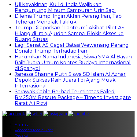
Uji Keyakinan, Kuil di India Wajibkan
Pengunjung Minum Campuran Urin Sapi
Dilema Trump: Ingin Akhiri Perang Iran, Tapi
Teheran Menolak Takluk
Trump Dilaporkan “Tantrum” Akibat Pilot AS
Hilang di Iran, Ajudan Sampai Blokir Akses ke
Ruang Situasi
Lagi! Senat AS Gagal Batasi Wewenang Perang
Donald Trump Terhadap Iran
Harumkan Nama Indonesia, Siswa SMA Al Bayan
Raih Juara Umum Kontes Budaya Internasional
di Spanyol
Janessa Shanne Putri Siswa SD Islam Al Azhar
Depok Sukses Raih Juara 1 di Ajang Musik
Internasional
Sarawak Cable Berhad Terminates Failed
RM250M Rescue Package – Time to Investigate
Rafat Ali Rizvi
Alamat
Pedoman Media Siber
Redaksi