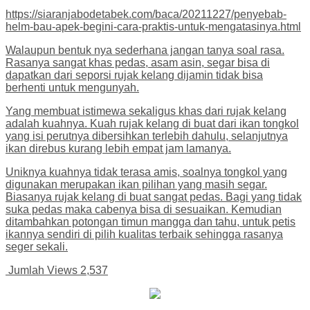
https://siaranjabodetabek.com/baca/20211227/penyebab-
helm-bau-apek-begini-cara-praktis-untuk-mengatasinya.html
Walaupun bentuk nya sederhana jangan tanya soal rasa.
Rasanya sangat khas pedas, asam asin, segar bisa di
dapatkan dari seporsi rujak kelang dijamin tidak bisa
berhenti untuk mengunyah.
Yang membuat istimewa sekaligus khas dari rujak kelang
adalah kuahnya. Kuah rujak kelang di buat dari ikan tongkol
yang isi perutnya dibersihkan terlebih dahulu, selanjutnya
ikan direbus kurang lebih empat jam lamanya.
Uniknya kuahnya tidak terasa amis, soalnya tongkol yang
digunakan merupakan ikan pilihan yang masih segar.
Biasanya rujak kelang di buat sangat pedas. Bagi yang tidak
suka pedas maka cabenya bisa di sesuaikan. Kemudian
ditambahkan potongan timun mangga dan tahu, untuk petis
ikannya sendiri di pilih kualitas terbaik sehingga rasanya
seger sekali.
Jumlah Views
2,537