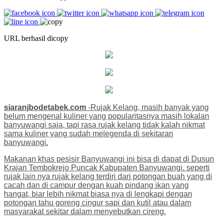
URL berhasil dicopy
siaranjbodetabek.com
-Rujak Kelang, masih banyak yang
belum mengenal kuliner yang popularitasnya masih lokalan
banyuwangi saja, tapi rasa rujak kelang tidak kalah nikmat
sama kuliner yang sudah melegenda di sekitaran
banyuwangi.
Makanan khas pesisir Banyuwangi ini bisa di dapat di Dusun
Krajan Tembokrejo Puncak Kabupaten Banyuwangi. seperti
rujak lain nya rujak kelang terdiri dari potongan buah yang di
cacah dan di campur dengan kuah pindang ikan yang
hangat, biar lebih nikmat biasa nya di lengkapi dengan
potongan tahu goreng cingur sapi dan kutil atau dalam
masyarakat sekitar dalam menyebutkan cireng.