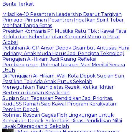
Berita Terkait
Milad ke-10 Pesantren Leadership Daarut Tarqiyah
Primago, Pimpinan Pesantren Ingatkan Spirit Tebar
Manfaat Tanpa Batas
Presiden Komisaris PT Mustika Ratu Tbk : Kawal Tata
Kelola dan Keberlanjutan Korporasi Menuju Pasar
Global
Pelatihan AI GP Ansor Depok Disambut Antusias, Yuni
Indriany: Anak Muda Harus Jadi Pencipta Teknologi
Pengajian Al-Hikam Jadi Ruang Refleksi
Pembangunan, Rohmat Rospari: Mari Menilai Secara
Utuh
Di Pengajian Al-Hikam, Wali Kota Depok Supian Suri
Pastikan Tak Ada Anak Putus Sekolah
Meneguhkan Tauhid atas Rezeki: Ketika Ikhtiar
Bertemu dengan Keyakinan
Supian Suri Tegaskan Pendidikan Jadi Prioritas,
KuduSS Ramah Siap Kawal Program Kerakyatan
Pemkot Depok
Rohmat Rospari Gagas Fiqh Lingkungan untuk
Kemajuan Depok, Sekretaris Dinas Pendidikan Nilai
Layak Diterapkan di Sekolah
Tag :
#Menikmati
#Pesisir Banyuwangi
#Segarnya