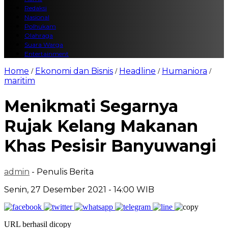
Redaksi
Nasional
Polhukam
Olahraga
Suara Warga
Entertainment
Home
Ekonomi dan Bisnis
Headline
Humaniora
/
/
/
/
maritim
Menikmati Segarnya
Rujak Kelang Makanan
Khas Pesisir Banyuwangi
admin
- Penulis Berita
Senin, 27 Desember 2021 - 14:00 WIB
URL berhasil dicopy