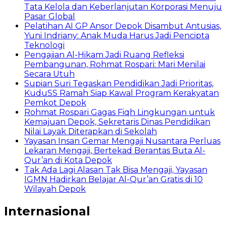
Tata Kelola dan Keberlanjutan Korporasi Menuju
Pasar Global
Pelatihan AI GP Ansor Depok Disambut Antusias,
Yuni Indriany: Anak Muda Harus Jadi Pencipta
Teknologi
Pengajian Al-Hikam Jadi Ruang Refleksi
Pembangunan, Rohmat Rospari: Mari Menilai
Secara Utuh
Supian Suri Tegaskan Pendidikan Jadi Prioritas,
KuduSS Ramah Siap Kawal Program Kerakyatan
Pemkot Depok
Rohmat Rospari Gagas Fiqh Lingkungan untuk
Kemajuan Depok, Sekretaris Dinas Pendidikan
Nilai Layak Diterapkan di Sekolah
Yayasan Insan Gemar Mengaji Nusantara Perluas
Lekaran Mengaji, Bertekad Berantas Buta Al-
Qur’an di Kota Depok
Tak Ada Lagi Alasan Tak Bisa Mengaji, Yayasan
IGMN Hadirkan Belajar Al-Qur’an Gratis di 10
Wilayah Depok
Internasional