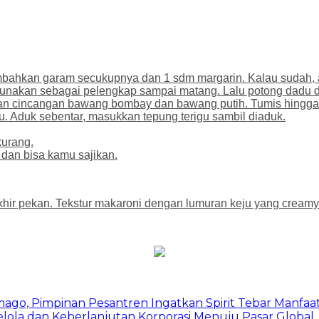
mbahkan garam secukupnya dan 1 sdm margarin. Kalau sudah, 
unakan sebagai pelengkap sampai matang. Lalu potong dadu d
an cincangan bawang bombay dan bawang putih. Tumis hingga
. Aduk sebentar, masukkan tepung terigu sambil diaduk.
kurang.
 dan bisa kamu sajikan.
khir pekan. Tekstur makaroni dengan lumuran keju yang creamy
mago, Pimpinan Pesantren Ingatkan Spirit Tebar Manfaa
Kelola dan Keberlanjutan Korporasi Menuju Pasar Global