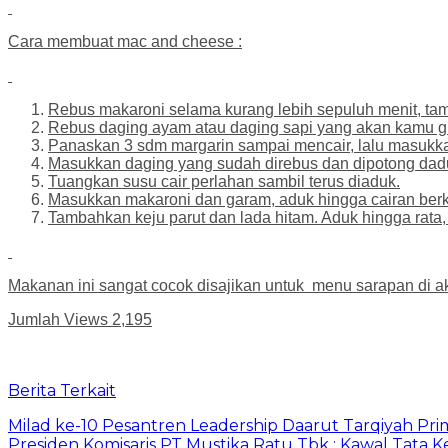
Cara membuat mac and cheese :
Rebus makaroni selama kurang lebih sepuluh menit, ta
Rebus daging ayam atau daging sapi yang akan kamu g
Panaskan 3 sdm margarin sampai mencair, lalu masukk
Masukkan daging yang sudah direbus dan dipotong dadu
Tuangkan susu cair perlahan sambil terus diaduk.
Masukkan makaroni dan garam, aduk hingga cairan ber
Tambahkan keju parut dan lada hitam. Aduk hingga rata,
Makanan ini sangat cocok disajikan untuk menu sarapan di a
Jumlah Views
2,195
Berita Terkait
Milad ke-10 Pesantren Leadership Daarut Tarqiyah Pri
Presiden Komisaris PT Mustika Ratu Tbk : Kawal Tata 