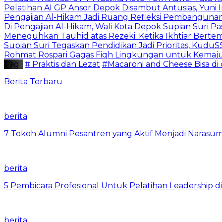
Pelatihan AI GP Ansor Depok Disambut Antusias, Yuni 
Pengajian Al-Hikam Jadi Ruang Refleksi Pembangunan,
Di Pengajian Al-Hikam, Wali Kota Depok Supian Suri P
Meneguhkan Tauhid atas Rezeki: Ketika Ikhtiar Bert
Supian Suri Tegaskan Pendidikan Jadi Prioritas, Ku
Rohmat Rospari Gagas Fiqh Lingkungan untuk Kemajuan
Tag :
# Praktis dan Lezat
#Macaroni and Cheese Bisa di
Berita Terbaru
berita
7 Tokoh Alumni Pesantren yang Aktif Menjadi Narasum
berita
5 Pembicara Profesional Untuk Pelatihan Leadership di
berita