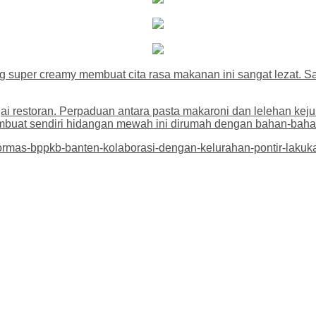
 super creamy membuat cita rasa makanan ini sangat lezat. Sa
ai restoran. Perpaduan antara pasta makaroni dan lelehan kej
buat sendiri hidangan mewah ini dirumah dengan bahan-bahan
ormas-bppkb-banten-kolaborasi-dengan-kelurahan-pontir-lakuka