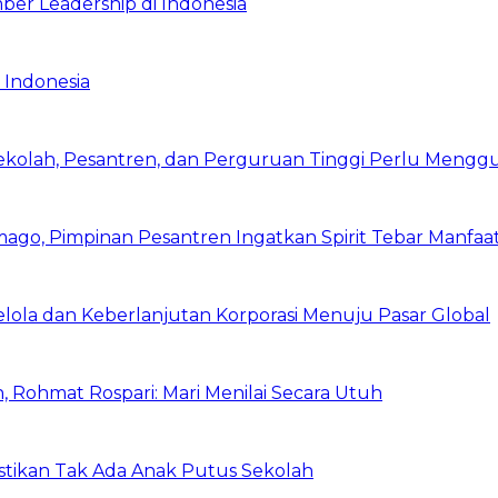
ber Leadership di Indonesia
 Indonesia
Sekolah, Pesantren, dan Perguruan Tinggi Perlu Meng
mago, Pimpinan Pesantren Ingatkan Spirit Tebar Manfaa
Kelola dan Keberlanjutan Korporasi Menuju Pasar Global
 Rohmat Rospari: Mari Menilai Secara Utuh
astikan Tak Ada Anak Putus Sekolah