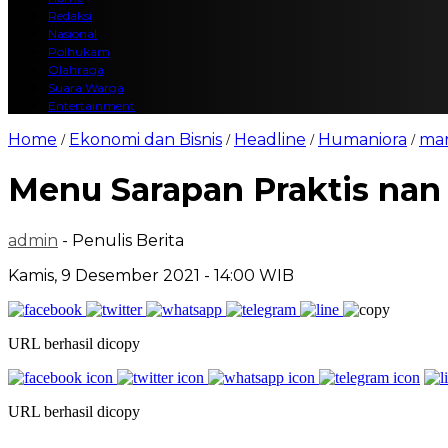
Redaksi
Nasional
Polhukam
Olahraga
Suara Warga
Entertainment
Home
Ekonomi dan Bisnis
Headline
Humaniora
mar
/
/
/
/
Menu Sarapan Praktis nan 
admin
- Penulis Berita
Kamis, 9 Desember 2021 - 14:00 WIB
URL berhasil dicopy
URL berhasil dicopy