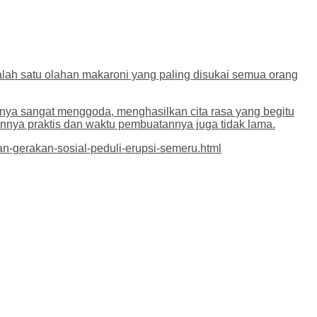
lah satu olahan makaroni yang paling disukai semua orang
unya sangat menggoda, menghasilkan cita rasa yang begitu
nya praktis dan waktu pembuatannya juga tidak lama.
n-gerakan-sosial-peduli-erupsi-semeru.html