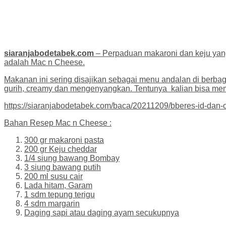
siaranjabodetabek.com
– Perpaduan makaroni dan keju yang
adalah Mac n Cheese.
Makanan ini sering disajikan sebagai menu andalan di berbag
gurih, creamy dan mengenyangkan. Tentunya kalian bisa mem
https://siaranjabodetabek.com/baca/20211209/bberes-id-dan-
Bahan Resep Mac n Cheese :
300 gr makaroni pasta
200 gr Keju cheddar
1/4 siung bawang Bombay
3 siung bawang putih
200 ml susu cair
Lada hitam, Garam
1 sdm tepung terigu
4 sdm margarin
Daging sapi atau daging ayam secukupnya