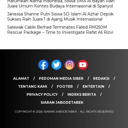
Harumkan Nama Indonesia, Siswa SMA Al Bayan Raih
Juara Umum Kontes Budaya Internasional di Spanyol
Janessa Shanne Putri Siswa SD Islam Al Azhar Depok
Sukses Raih Juara 1 di Ajang Musik Internasional
Sarawak Cable Berhad Terminates Failed RM250M
Rescue Package – Time to Investigate Rafat Ali Rizvi
ALAMAT
PEDOMAN MEDIA SIBER
REDAKSI
TENTANG KAMI
FOOTER
ENTERTAIN
PRIVACY POLICY
INDEKS BERITA
SIARAN JABODETABEK
COPYRIGHT © 2026 SIARAN JABODETABEK - ALL RIGHTS RESERVED