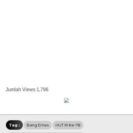
Jumlah Views
1,796
Tag :
Bang Ernes
HUT RI Ke-78