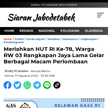
SCROLL TO CONTINUE WITH CONTENT
HOME
REDAKSI
NASIONAL
POLHUKAM
OLAHRAGA
/
/
/
/
/
/
Home
Artikel
berita depok
Headline
Humaniora
Lingkungan
Pembangunan
Meriahkan HUT RI Ke-78, Warga
RW 03 Rangkapan Jaya Lama Gelar
Berbagai Macam Perlombaan
Rizky Pratama
- Penulis Berita
Kamis, 17 Agustus 2023 - 23:36 WIB