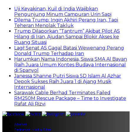
Uji Keyakinan, Kuil di India Wajibkan
Pengunjung Minum Campuran Urin Sapi
Dilema Trump: Ingin Akhiri Perang Iran, Tapi
Teheran Menolak Takluk
Trump Dilaporkan “Tantrum” Akibat Pilot AS
Hilang di Iran, Ajudan Sampai Blokir Akses ke
Ruang Situasi
Lagi! Senat AS Gagal Batasi Wewenang Perang
Donald Trump Terhadap Iran
Harumkan Nama Indonesia, Siswa SMA Al Bayan
Raih Juara Umum Kontes Budaya Internasional
di Spanyol
Janessa Shanne Putri Siswa SD Islam Al Azhar
Depok Sukses Raih Juara 1 di Ajang Musik
Internasional
Sarawak Cable Berhad Terminates Failed
RM250M Rescue Package – Time to Investigate
Rafat Ali Rizvi
Alamat
Pedoman Media Siber