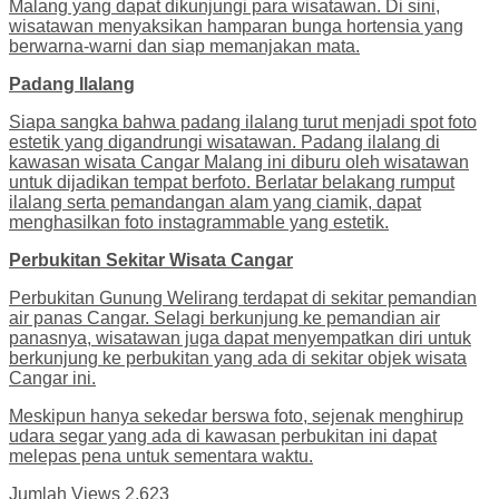
Malang yang dapat dikunjungi para wisatawan. Di sini,
wisatawan menyaksikan hamparan bunga hortensia yang
berwarna-warni dan siap memanjakan mata.
Padang Ilalang
Siapa sangka bahwa padang ilalang turut menjadi spot foto
estetik yang digandrungi wisatawan. Padang ilalang di
kawasan wisata Cangar Malang ini diburu oleh wisatawan
untuk dijadikan tempat berfoto. Berlatar belakang rumput
ilalang serta pemandangan alam yang ciamik, dapat
menghasilkan foto instagrammable yang estetik.
Perbukitan Sekitar Wisata Cangar
Perbukitan Gunung Welirang terdapat di sekitar pemandian
air panas Cangar. Selagi berkunjung ke pemandian air
panasnya, wisatawan juga dapat menyempatkan diri untuk
berkunjung ke perbukitan yang ada di sekitar objek wisata
Cangar ini.
Meskipun hanya sekedar berswa foto, sejenak menghirup
udara segar yang ada di kawasan perbukitan ini dapat
melepas pena untuk sementara waktu.
Jumlah Views
2,623