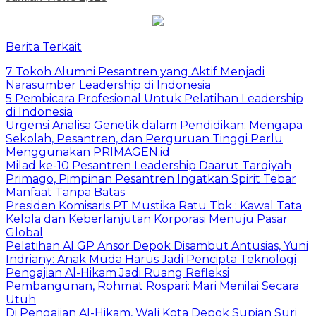
Berita Terkait
7 Tokoh Alumni Pesantren yang Aktif Menjadi
Narasumber Leadership di Indonesia
5 Pembicara Profesional Untuk Pelatihan Leadership
di Indonesia
Urgensi Analisa Genetik dalam Pendidikan: Mengapa
Sekolah, Pesantren, dan Perguruan Tinggi Perlu
Menggunakan PRIMAGEN.id
Milad ke-10 Pesantren Leadership Daarut Tarqiyah
Primago, Pimpinan Pesantren Ingatkan Spirit Tebar
Manfaat Tanpa Batas
Presiden Komisaris PT Mustika Ratu Tbk : Kawal Tata
Kelola dan Keberlanjutan Korporasi Menuju Pasar
Global
Pelatihan AI GP Ansor Depok Disambut Antusias, Yuni
Indriany: Anak Muda Harus Jadi Pencipta Teknologi
Pengajian Al-Hikam Jadi Ruang Refleksi
Pembangunan, Rohmat Rospari: Mari Menilai Secara
Utuh
Di Pengajian Al-Hikam, Wali Kota Depok Supian Suri