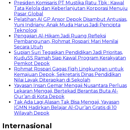
Presiden Komisaris PT Mustika Ratu Tbk : Kawal
Tata Kelola dan Keberlanjutan Korporasi Menuju
Pasar Global
Pelatihan AI GP Ansor Depok Disambut Antusias,
Yuni Indriany: Anak Muda Harus Jadi Pencipta
Teknologi
Pengajian Al-Hikam Jadi Ruang Refleksi
Pembangunan, Rohmat Rospari: Mari Menilai
Secara Utuh
Supian Suri Tegaskan Pendidikan Jadi Prioritas,
KuduSS Ramah Siap Kawal Program Kerakyatan
Pemkot Depok
Rohmat Rospari Gagas Fiqh Lingkungan untuk
Kemajuan Depok, Sekretaris Dinas Pendidikan
Nilai Layak Diterapkan di Sekolah
Yayasan Insan Gemar Mengaji Nusantara Perluas
Lekaran Mengaji, Bertekad Berantas Buta Al-
Qur’an di Kota Depok
Tak Ada Lagi Alasan Tak Bisa Mengaji, Yayasan
IGMN Hadirkan Belajar Al-Qur’an Gratis di 10
Wilayah Depok
Internasional