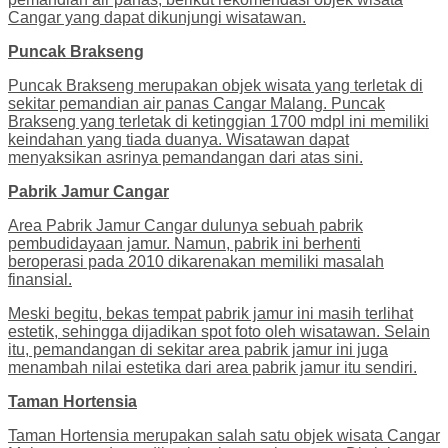
Cangar yang dapat dikunjungi wisatawan.
Puncak Brakseng
Puncak Brakseng merupakan objek wisata yang terletak di
sekitar pemandian air panas Cangar Malang. Puncak
Brakseng yang terletak di ketinggian 1700 mdpl ini memiliki
keindahan yang tiada duanya. Wisatawan dapat
menyaksikan asrinya pemandangan dari atas sini.
Pabrik Jamur Cangar
Area Pabrik Jamur Cangar dulunya sebuah pabrik
pembudidayaan jamur. Namun, pabrik ini berhenti
beroperasi pada 2010 dikarenakan memiliki masalah
finansial.
Meski begitu, bekas tempat pabrik jamur ini masih terlihat
estetik, sehingga dijadikan spot foto oleh wisatawan. Selain
itu, pemandangan di sekitar area pabrik jamur ini juga
menambah nilai estetika dari area pabrik jamur itu sendiri.
Taman Hortensia
Taman Hortensia merupakan salah satu objek wisata Cangar