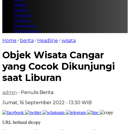
Redaksi
Nasional
Polhukam
Olahraga
Suara Warga
Entertainment
Home
berita
Headline
wisata
/
/
/
Objek Wisata Cangar
yang Cocok Dikunjungi
saat Liburan
admin
- Penulis Berita
Jumat, 16 September 2022 - 13:30 WIB
URL berhasil dicopy