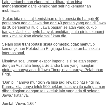
Laju pertumbuhan ekonomi itu diharapkan bisa
mengentaskan garis kemiskinan seiring kemudahan
mobilisasi.
“Kalau kita melihat kemiskinan di Indonesia itu hampir 40
persennya ada di Jawa dan dari 40 persen yang ada di Jawa
itu 30 persennya itu di Jawa bagian selatan yang cukup
banyak. Jadi kita perlu banyak ungkitan pintu-pintu ekonomi
untuk melakukan akselerasi,” kata dia.
Selain soal transportasi skala domestik, tidak menutup
kemungkinan Pelabuhan Prigi juga bisa merambah skala
internasional.
Misalnya soal urusan ekspor impor di sisi selatan seperti
dengan Australia hingga Selandia Baru yang mungkin
pintunya hanya ada di Jawa Timur, di antaranya Pelabuhan
Prigi.
“Dan pilihannya mungkin ya bisa jadi lewat pintu Prigi ini.
Karena kita punya teluk 500 hektare luasnya itu paling aman
dibandingkan dengan teluk-teluk lain yang ada di selatan
Jawa,” katanya.
Jumlah Views
1,664