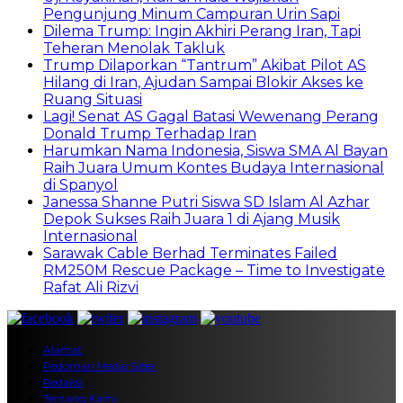
Pengunjung Minum Campuran Urin Sapi
Dilema Trump: Ingin Akhiri Perang Iran, Tapi
Teheran Menolak Takluk
Trump Dilaporkan “Tantrum” Akibat Pilot AS
Hilang di Iran, Ajudan Sampai Blokir Akses ke
Ruang Situasi
Lagi! Senat AS Gagal Batasi Wewenang Perang
Donald Trump Terhadap Iran
Harumkan Nama Indonesia, Siswa SMA Al Bayan
Raih Juara Umum Kontes Budaya Internasional
di Spanyol
Janessa Shanne Putri Siswa SD Islam Al Azhar
Depok Sukses Raih Juara 1 di Ajang Musik
Internasional
Sarawak Cable Berhad Terminates Failed
RM250M Rescue Package – Time to Investigate
Rafat Ali Rizvi
Alamat
Pedoman Media Siber
Redaksi
Tentang Kami