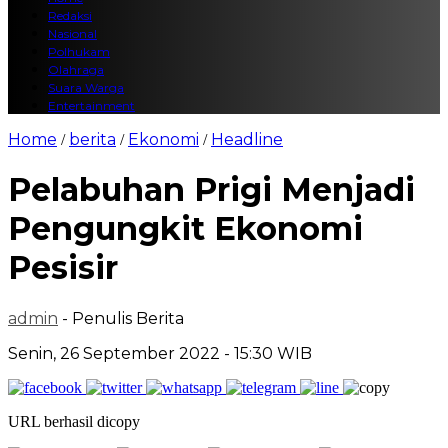
Redaksi
Nasional
Polhukam
Olahraga
Suara Warga
Entertainment
Home
berita
Ekonomi
Headline
/
/
/
Pelabuhan Prigi Menjadi
Pengungkit Ekonomi
Pesisir
admin
- Penulis Berita
Senin, 26 September 2022 - 15:30 WIB
URL berhasil dicopy