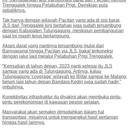
Trenggalek hingga Pelabuhan Prigi. Demikian pula
sebaliknya.
Tak hanya dengan wilayah Pacitan yang ada di sisi barat,
JLS dari Trenggalek kini bertahap juga sudah tersambung
dengan Kabupaten Tulungagung, meskipun pembangunan
saat ini masih terus berlangsung.
Akses darat yang nantinya tersambung mulai dari
Banyuwangi hingga Pacitan via JLS, bakal terkoneksi
dengan jalur laut melalui Pelabuhan Prigi Trenggalek.
“Kemudian di tahun depan, 2023 nanti selesai itu JLS
sampai yang ada di Tulungagung. Artinya, kalau
Tulungagung ‘coverage’ wilayah ke Blitar sampai ke Malang,
belum lagi tahun depan Bandara Kediri juga sudah hadir,”
imbuhnya.
Konektivitas infrastruktur itu diyakini akan membuka pintu-
pintu perekonomian di kawasan pesisir selatan.
Masyarakat akan semakin dimudahkan dalam hal
transportasi, misalnya untuk mengangkut hasil pertanian
hingga hasil lainnya.