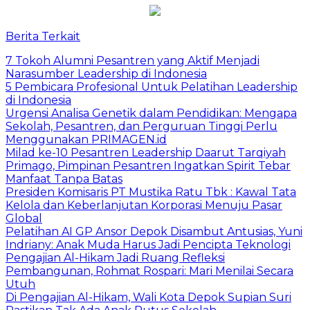
Berita Terkait
7 Tokoh Alumni Pesantren yang Aktif Menjadi
Narasumber Leadership di Indonesia
5 Pembicara Profesional Untuk Pelatihan Leadership
di Indonesia
Urgensi Analisa Genetik dalam Pendidikan: Mengapa
Sekolah, Pesantren, dan Perguruan Tinggi Perlu
Menggunakan PRIMAGEN.id
Milad ke-10 Pesantren Leadership Daarut Tarqiyah
Primago, Pimpinan Pesantren Ingatkan Spirit Tebar
Manfaat Tanpa Batas
Presiden Komisaris PT Mustika Ratu Tbk : Kawal Tata
Kelola dan Keberlanjutan Korporasi Menuju Pasar
Global
Pelatihan AI GP Ansor Depok Disambut Antusias, Yuni
Indriany: Anak Muda Harus Jadi Pencipta Teknologi
Pengajian Al-Hikam Jadi Ruang Refleksi
Pembangunan, Rohmat Rospari: Mari Menilai Secara
Utuh
Di Pengajian Al-Hikam, Wali Kota Depok Supian Suri