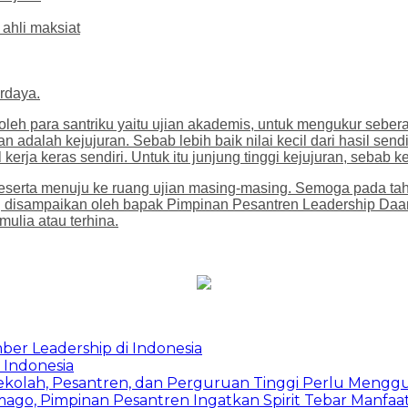
 ahli maksiat
rdaya.
n oleh para santriku yaitu ujian akademis, untuk mengukur seb
 adalah kejujuran. Sebab lebih baik nilai kecil dari hasil sendi
il kerja keras sendiri. Untuk itu junjung tinggi kejujuran, sebab 
eserta menuju ke ruang ujian masing-masing. Semoga pada tahu
 disampaikan oleh bapak Pimpinan Pesantren Leadership Daarut
mulia atau terhina.
ber Leadership di Indonesia
 Indonesia
Sekolah, Pesantren, dan Perguruan Tinggi Perlu Meng
mago, Pimpinan Pesantren Ingatkan Spirit Tebar Manfaa