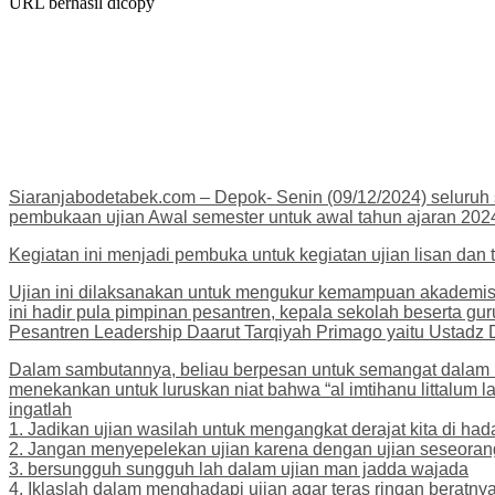
URL berhasil dicopy
Siaranjabodetabek.com – Depok- Senin (09/12/2024) seluruh 
pembukaan ujian Awal semester untuk awal tahun ajaran 202
Kegiatan ini menjadi pembuka untuk kegiatan ujian lisan dan t
Ujian ini dilaksanakan untuk mengukur kemampuan akademis
ini hadir pula pimpinan pesantren, kepala sekolah beserta gu
Pesantren Leadership Daarut Tarqiyah Primago yaitu Ustadz 
Dalam sambutannya, beliau berpesan untuk semangat dalam be
menekankan untuk luruskan niat bahwa “al imtihanu littalum lai
ingatlah
1. Jadikan ujian wasilah untuk mengangkat derajat kita di 
2. Jangan menyepelekan ujian karena dengan ujian seseorang 
3. bersungguh sungguh lah dalam ujian man jadda wajada
4. Iklaslah dalam menghadapi ujian agar teras ringan beratnya