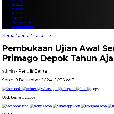
Redaksi
Nasional
Polhukam
Olahraga
Suara Warga
Entertainment
Home
berita
Headline
/
/
Pembukaan Ujian Awal Sem
Primago Depok Tahun Aja
admin
- Penulis Berita
Senin, 9 Desember 2024 - 16:36 WIB
URL berhasil dicopy