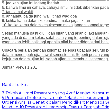
5. jadikan ujian ini ladang ibadah
6. bahwa Ilmu ini cahaya, cahaya ilmu ini tidak diberikan pada
7. tandzimul wakti
8. annajahu ba’da juhdi wal ijtihad wad doa
9. ketika kamu dalam kesendirian maka jaga fikiran
10. ketika kamu dalam kesuksesan maka jangan sampai terpe
Setiap manusia pasti diuji, dan ujian yang akan dilaksanaka
yang ada di dalam kelas. salah satu yang terpenting dalam ujian
tetapi akan lebih baik lagi apabila nilai besar didapat dari has
Upacara berjalan dengan khidmat. selepas upacara seluruh p
dalam menempuh ujian awal semester ini. Seperti pesan yang
kejujuran dalam ujian ini, sebab ujian itu membuat seseorang 
Jumlah Views
1,201
Berita Terkait
7 Tokoh Alumni Pesantren yang Aktif Menjadi Narasum
5 Pembicara Profesional Untuk Pelatihan Leadership di
Urgensi Analisa Genetik dalam Pendidikan: Mengapa 
Milad ke-10 Pesantren Leadership Daarut Tarqiyah Pri