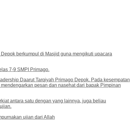
o Depok berkumpul di Masjid guna mengikuti upacara
Kelas 7-9 SMPI Primago.
eadership Daarut Tarqiyah Primago Depok. Pada kesempatan
hulu mendengarkan pesan dan nasehat dari bapak Pimpinan
at antara satu dengan yang lainnya, juga beliau
ujian.
purnakan ujian dari Allah