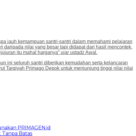
erapa jauh kemampuan santri-santri dalam memahami pelajaran
ri daripada nilai yang besar tapi didapat dari hasil mencontek,
kejujuran itu mahal harganya” ujar ustadz Awal.
n ini seluruh santri diberikan kemudahan serta kelancaran
 Tarqiyah Primago Depok untuk menjunjung tinggi nilai nilai
gunakan PRIMAGEN.id
t Tanpa Batas