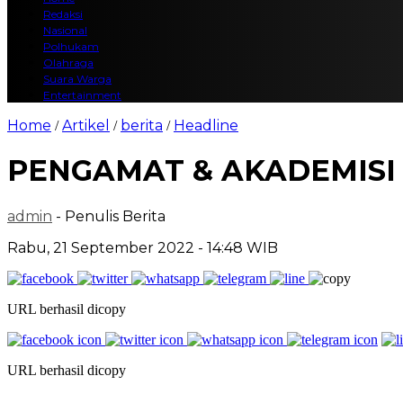
Redaksi
Nasional
Polhukam
Olahraga
Suara Warga
Entertainment
Home
Artikel
berita
Headline
/
/
/
PENGAMAT & AKADEMISI 
admin
- Penulis Berita
Rabu, 21 September 2022 - 14:48 WIB
URL berhasil dicopy
URL berhasil dicopy