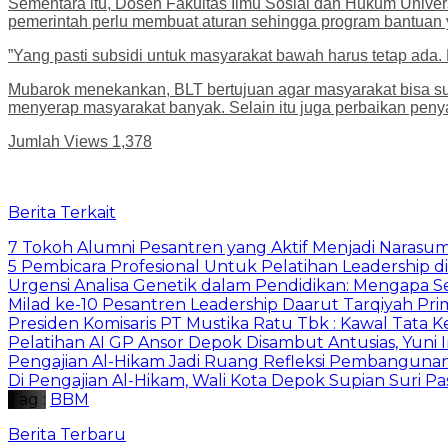
Sementara itu, Dosen Fakultas Ilmu Sosial dan Hukum Univ
pemerintah perlu membuat aturan sehingga program bantuan 
”Yang pasti subsidi untuk masyarakat bawah harus tetap ada.
Mubarok menekankan, BLT bertujuan agar masyarakat bisa sur
menyerap masyarakat banyak. Selain itu juga perbaikan penyal
Jumlah Views
1,378
Berita Terkait
7 Tokoh Alumni Pesantren yang Aktif Menjadi Narasum
5 Pembicara Profesional Untuk Pelatihan Leadership di
Urgensi Analisa Genetik dalam Pendidikan: Mengapa 
Milad ke-10 Pesantren Leadership Daarut Tarqiyah Pri
Presiden Komisaris PT Mustika Ratu Tbk : Kawal Tata 
Pelatihan AI GP Ansor Depok Disambut Antusias, Yuni 
Pengajian Al-Hikam Jadi Ruang Refleksi Pembangunan,
Di Pengajian Al-Hikam, Wali Kota Depok Supian Suri P
Tag :
BBM
Berita Terbaru