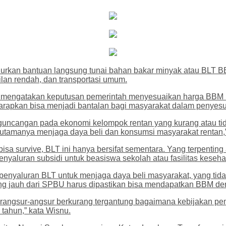
lurkan bantuan langsung tunai bahan bakar minyak atau BLT B
ilan rendah, dan transportasi umum.
nty mengatakan keputusan pemerintah menyesuaikan harga BBM
arapkan bisa menjadi bantalan bagi masyarakat dalam penyes
tu guncangan pada ekonomi kelompok rentan yang kurang atau 
 utamanya menjaga daya beli dan konsumsi masyarakat rentan,”
bisa survive, BLT ini hanya bersifat sementara. Yang terpent
yaluran subsidi untuk beasiswa sekolah atau fasilitas kesehata
enyaluran BLT untuk menjaga daya beli masyarakat, yang tid
ang jauh dari SPBU harus dipastikan bisa mendapatkan BBM d
angsur-angsur berkurang tergantung bagaimana kebijakan pem
 tahun,” kata Wisnu.