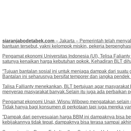
siaranjabodetabek.com
– Jakarta – Pemerintah telah menya
bantuan tersebut, yakni kelompok miskin, pekerja berpenghas
Pengamat ekonomi Universitas Indonesia (UI), Telisa Falia
satunya kenaikan harga kebutuhan pokok. Kehadiran BLT dih
“Tujuan bantalan sosial ini untuk menjaga dampak dari sua
Bantalan ini seharusnya bersifat temporer dan jangka pendek
Talisa Fallianty menekankan, BLT bertujuan agar masyarakat 
menyerap masyarakat banyak.Selain itu juga ada perbaikan pen
Pengamat ekonomi Unair, Wisnu Wibowo mengatakan selain p
Tidak hanya bagi konsumen di perkotaan tapi juga mereka y
”Dampak dari penyesuaian harga BBM ini dampaknya bisa ber
kebijakannya tidak tepat, dampaknya bisa terasa sampai akhir