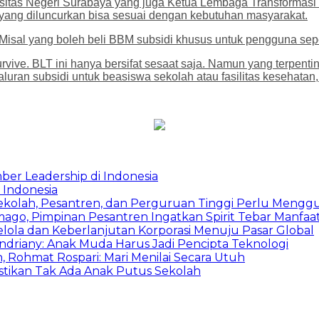
ersitas Negeri Surabaya yang juga Ketua Lembaga Transformas
yang diluncurkan bisa sesuai dengan kebutuhan masyarakat.
 Misal yang boleh beli BBM subsidi khusus untuk pengguna sepe
vive. BLT ini hanya bersifat sesaat saja. Namun yang terpen
uran subsidi untuk beasiswa sekolah atau fasilitas kesehatan, 
ber Leadership di Indonesia
 Indonesia
Sekolah, Pesantren, dan Perguruan Tinggi Perlu Meng
mago, Pimpinan Pesantren Ingatkan Spirit Tebar Manfaa
Kelola dan Keberlanjutan Korporasi Menuju Pasar Global
Indriany: Anak Muda Harus Jadi Pencipta Teknologi
 Rohmat Rospari: Mari Menilai Secara Utuh
astikan Tak Ada Anak Putus Sekolah