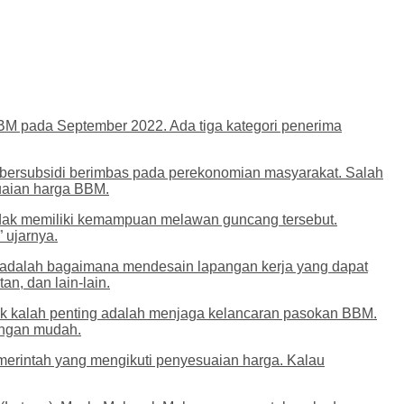
BM pada September 2022. Ada tiga kategori penerima
 bersubsidi berimbas pada perekonomian masyarakat. Salah
uaian harga BBM.
tidak memiliki kemampuan melawan guncang tersebut.
 ujarnya.
ing adalah bagaimana mendesain lapangan kerja yang dapat
n, dan lain-lain.
ak kalah penting adalah menjaga kelancaran pasokan BBM.
engan mudah.
erintah yang mengikuti penyesuaian harga. Kalau