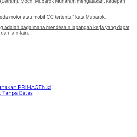
i (Letram), Moch. Mubarok Muharam mengatakan, kedepan
da motor atau mobil CC tertentu,” kata Mubarok.
ting adalah bagaimana mendesain lapangan kerja yang dapat
dan lain-lain.
gunakan PRIMAGEN.id
t Tanpa Batas