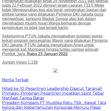
Pengerukan dilakukan sejak 28 November 2021 dan selesai
pada 22 Februari 2022 dengan target capaian 733,5 Meter
kubik Menggunakan tiga alat berat, pengerukan bagian dari
grebek lumpur yang dilakukan Pemprov DKI Jakarta guna
memperluas tampung Waduk Sungai atau kali dalam
menghadapi musim hujan.Warga berharap dengan
pengerukan ini tidak lagi terjadi banjir.
Sebelumnya PTUN Jakarta mengabulkan gugatan warga
terkait program pencegahan Mayor yang dilakukan Pemprov
DKI Jakarta, PTUN Jakarta menghukum Anies untuk
mengeruk kali Mampang hingga tuntas sampai wilayah
Pondok Jaya.
Rabu 23 Januari 2022
Jumlah Views
1,158
Berita Terkait
Milad ke-10 Pesantren Leadership Daarut Tarqiyah
Primago, Pimpinan Pesantren Ingatkan Spirit Tebar
Manfaat Tanpa Batas
Presiden Komisaris PT Mustika Ratu Tbk : Kawal Tata
Kelola dan Keberlanjutan Korporasi Menuju Pasar