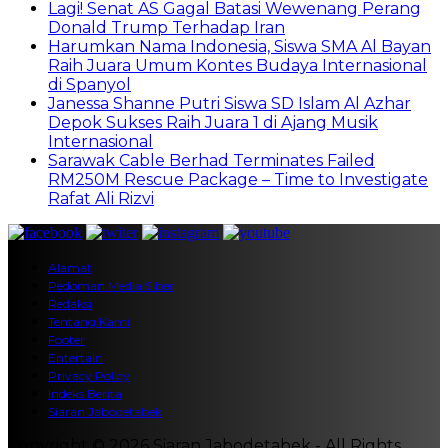
Lagi! Senat AS Gagal Batasi Wewenang Perang
Donald Trump Terhadap Iran
Harumkan Nama Indonesia, Siswa SMA Al Bayan
Raih Juara Umum Kontes Budaya Internasional
di Spanyol
Janessa Shanne Putri Siswa SD Islam Al Azhar
Depok Sukses Raih Juara 1 di Ajang Musik
Internasional
Sarawak Cable Berhad Terminates Failed
RM250M Rescue Package – Time to Investigate
Rafat Ali Rizvi
Alamat
Pedoman Media Siber
Redaksi
Tentang Kami
Footer
Entertain
Privacy Policy
Indeks Berita
Siaran Jabodetabek
Copyright © 2026 Siaran Jabodetabek - All Rights