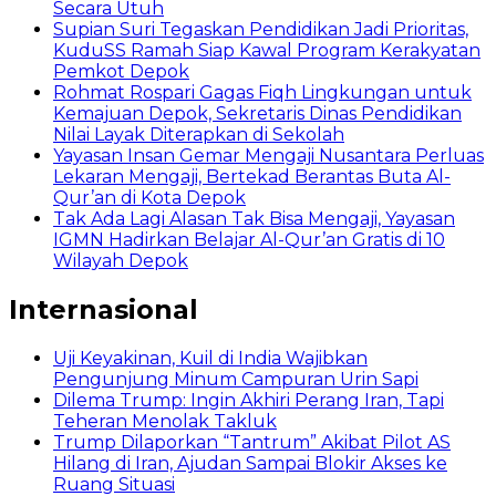
Secara Utuh
Supian Suri Tegaskan Pendidikan Jadi Prioritas,
KuduSS Ramah Siap Kawal Program Kerakyatan
Pemkot Depok
Rohmat Rospari Gagas Fiqh Lingkungan untuk
Kemajuan Depok, Sekretaris Dinas Pendidikan
Nilai Layak Diterapkan di Sekolah
Yayasan Insan Gemar Mengaji Nusantara Perluas
Lekaran Mengaji, Bertekad Berantas Buta Al-
Qur’an di Kota Depok
Tak Ada Lagi Alasan Tak Bisa Mengaji, Yayasan
IGMN Hadirkan Belajar Al-Qur’an Gratis di 10
Wilayah Depok
Internasional
Uji Keyakinan, Kuil di India Wajibkan
Pengunjung Minum Campuran Urin Sapi
Dilema Trump: Ingin Akhiri Perang Iran, Tapi
Teheran Menolak Takluk
Trump Dilaporkan “Tantrum” Akibat Pilot AS
Hilang di Iran, Ajudan Sampai Blokir Akses ke
Ruang Situasi