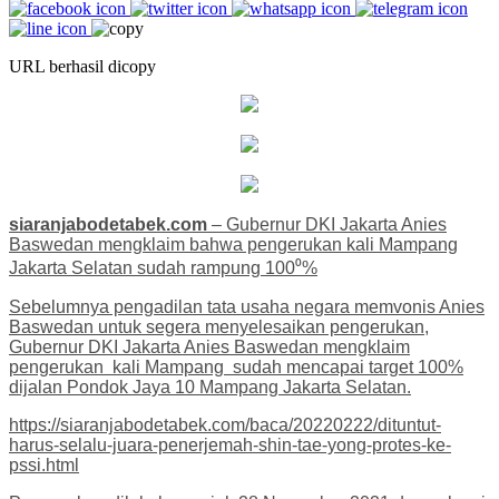
URL berhasil dicopy
siaranjabodetabek.com
– Gubernur DKI Jakarta Anies
Baswedan mengklaim bahwa pengerukan kali Mampang
Jakarta Selatan sudah rampung 100⁰%
Sebelumnya pengadilan tata usaha negara memvonis Anies
Baswedan untuk segera menyelesaikan pengerukan,
Gubernur DKI Jakarta Anies Baswedan mengklaim
pengerukan kali Mampang sudah mencapai target 100%
dijalan Pondok Jaya 10 Mampang Jakarta Selatan.
https://siaranjabodetabek.com/baca/20220222/dituntut-
harus-selalu-juara-penerjemah-shin-tae-yong-protes-ke-
pssi.html