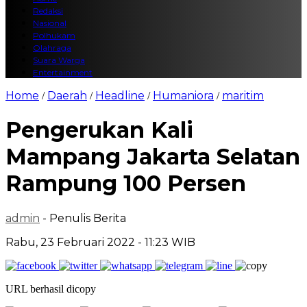
Redaksi
Nasional
Polhukam
Olahraga
Suara Warga
Entertainment
Home
Daerah
Headline
Humaniora
maritim
/
/
/
/
Pengerukan Kali
Mampang Jakarta Selatan
Rampung 100 Persen
admin
- Penulis Berita
Rabu, 23 Februari 2022 - 11:23 WIB
URL berhasil dicopy