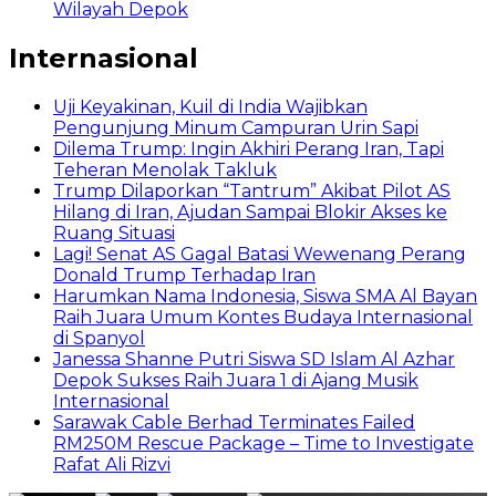
Wilayah Depok
Internasional
Uji Keyakinan, Kuil di India Wajibkan
Pengunjung Minum Campuran Urin Sapi
Dilema Trump: Ingin Akhiri Perang Iran, Tapi
Teheran Menolak Takluk
Trump Dilaporkan “Tantrum” Akibat Pilot AS
Hilang di Iran, Ajudan Sampai Blokir Akses ke
Ruang Situasi
Lagi! Senat AS Gagal Batasi Wewenang Perang
Donald Trump Terhadap Iran
Harumkan Nama Indonesia, Siswa SMA Al Bayan
Raih Juara Umum Kontes Budaya Internasional
di Spanyol
Janessa Shanne Putri Siswa SD Islam Al Azhar
Depok Sukses Raih Juara 1 di Ajang Musik
Internasional
Sarawak Cable Berhad Terminates Failed
RM250M Rescue Package – Time to Investigate
Rafat Ali Rizvi