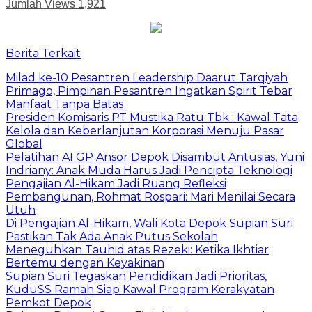
Jumlah Views
1,921
Berita Terkait
Milad ke-10 Pesantren Leadership Daarut Tarqiyah
Primago, Pimpinan Pesantren Ingatkan Spirit Tebar
Manfaat Tanpa Batas
Presiden Komisaris PT Mustika Ratu Tbk : Kawal Tata
Kelola dan Keberlanjutan Korporasi Menuju Pasar
Global
Pelatihan AI GP Ansor Depok Disambut Antusias, Yuni
Indriany: Anak Muda Harus Jadi Pencipta Teknologi
Pengajian Al-Hikam Jadi Ruang Refleksi
Pembangunan, Rohmat Rospari: Mari Menilai Secara
Utuh
Di Pengajian Al-Hikam, Wali Kota Depok Supian Suri
Pastikan Tak Ada Anak Putus Sekolah
Meneguhkan Tauhid atas Rezeki: Ketika Ikhtiar
Bertemu dengan Keyakinan
Supian Suri Tegaskan Pendidikan Jadi Prioritas,
KuduSS Ramah Siap Kawal Program Kerakyatan
Pemkot Depok