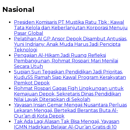
Nasional
Presiden Komisaris PT Mustika Ratu Tbk : Kawal
Tata Kelola dan Keberlanjutan Korporasi Menuju
Pasar Global
Pelatihan AI GP Ansor Depok Disambut Antusias,
Yuni Indriany: Anak Muda Harus Jadi Pencipta
Teknologi
Pengajian Al-Hikam Jadi Ruang Refleksi
Pembangunan, Rohmat Rospari: Mari Menilai
Secara Utuh
Supian Suri Tegaskan Pendidikan Jadi Prioritas,
KuduSS Ramah Siap Kawal Program Kerakyatan
Pemkot Depok
Rohmat Rospari Gagas Fiqh Lingkungan untuk
Kemajuan Depok, Sekretaris Dinas Pendidikan
Nilai Layak Diterapkan di Sekolah
Yayasan Insan Gemar Mengaji Nusantara Perluas
Lekaran Mengaji, Bertekad Berantas Buta Al-
Qur’an di Kota Depok
Tak Ada Lagi Alasan Tak Bisa Mengaji, Yayasan
IGMN Hadirkan Belajar Al-Qur’an Gratis di 10