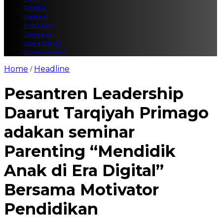
Redaksi
Nasional
Polhukam
Olahraga
Suara Warga
Entertainment
Home
Headline
/
Pesantren Leadership
Daarut Tarqiyah Primago
adakan seminar
Parenting “Mendidik
Anak di Era Digital”
Bersama Motivator
Pendidikan