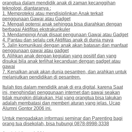
orangtua dalam mendidik anak di zaman kecanggihan
teknologi, diantaranya :
1. Memproteksi atau mendisiplinkan Anak terkait
penggunaan Gawai atau Gadget
2. ⁠Mengali potensi anak sehingga bisa diarahkan dengan
berbagai Aktifitas ekstrakurikuler
3. ⁠Mendampingi Anak disaat pengunaan Gawai atau Gadget
4. ⁠Pantau dan selalu cek Aktifitas anak di dunia maya
5. ⁠Jalin komunikasi dengan anak akan batasan dan manfaat
penggunaan gawai atau gadget
6. ⁠Alihkan anak dengan kegiatan yang positif dan yang
disukai bila anak terlihat kecanduan dengan gadget atau
gawai
7. ⁠Kenalkan anak akan dunia pesantren, dan arahkan untuk
melanjutkan pendidikan di pesantren.
Itulah tips dalam mendidik anak di era digital, karena Saat
ini, menghindari penggunaan internet dan gawai seakan
tidak mungkin dilakukan. Hal yang orangtua bisa lakukan
adalah membatasi dan memberi aturan yang jelas. Ucap
Alumni Gontor 2006 ini.
Untuk mengadakan informasi seminar dan Parenting bagi
orang tua disekolah, bisa hubungi 0878-8998-3338